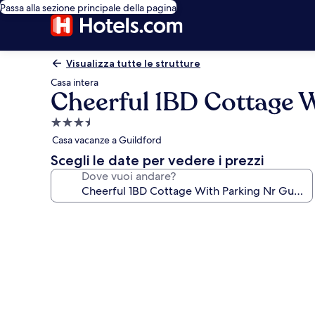
Passa alla sezione principale della pagina
Visualizza tutte le strutture
Casa intera
Cheerful 1BD Cottage W
Struttura
a
Casa vacanze a Guildford
3.5
Scegli le date per vedere i prezzi
stelle
Dove vuoi andare?
Galleria
fotografica
per
Cheerful
1BD