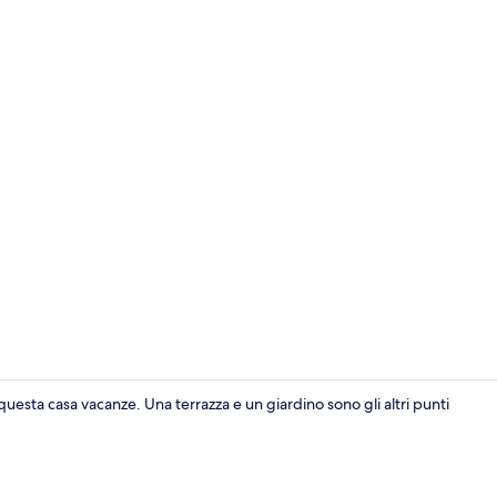
Cottage (1 B
uesta casa vacanze. Una terrazza e un giardino sono gli altri punti
Parco della s