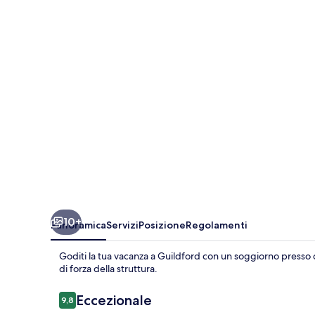
Cottage
With
Parking
Nr
Guildford
10+
Panoramica
Servizi
Posizione
Regolamenti
Goditi la tua vacanza a Guildford con un soggiorno presso q
di forza della struttura.
Recensioni
Eccezionale
9,8
9,8 su 10