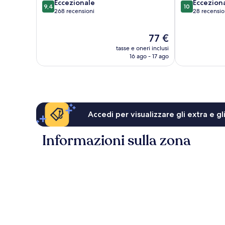
9.4
10.0
Eccezionale
Eccezion
9,4
10
su
su
268 recensioni
28 recensio
10,
10,
Eccezionale,
Eccezionale,
Il
77 €
268
28
prezzo
recensioni
recensioni
tasse e oneri inclusi
attuale
16 ago - 17 ago
è
77 €
Accedi per visualizzare gli extra e g
Informazioni sulla zona