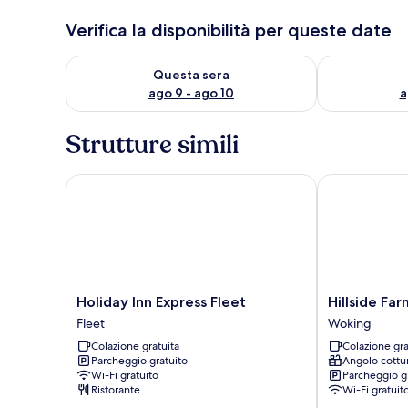
Verifica la disponibilità per queste date
Verifica la disponibilità per questa sera, ago 9 - ago
Verifica la di
Questa sera
ago 9 - ago 10
a
Strutture simili
Holiday Inn Express Fleet
Hillside Farm
Holiday
Hillside
Holiday Inn Express Fleet
Hillside Fa
Inn
Farm
Fleet
Woking
Express
Barn
Colazione gratuita
Colazione gra
Fleet
Apartments
Parcheggio gratuito
Angolo cottu
Fleet
Woking
Wi-Fi gratuito
Parcheggio g
Ristorante
Wi-Fi gratuit