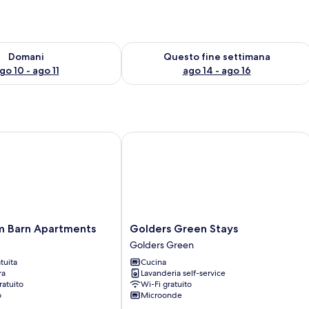
 10
sponibilità per domani, ago 10 - ago 11
Verifica la disponibilità per questo fi
Domani
Questo fine settimana
go 10 - ago 11
ago 14 - ago 16
 Barn Apartments
Golders Green Stays
Golders
rm Barn Apartments
Golders Green Stays
Green
Golders Green
Stays
tuita
Cucina
Golders
ra
Lavanderia self-service
Green
ratuito
Wi-Fi gratuito
o
Microonde