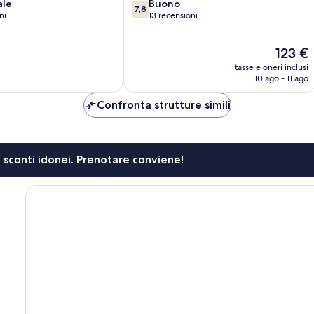
7.8
ale
Buono
7,8
su
ni
13 recensioni
10,
Buono,
Il
123 €
13
prezzo
recensioni
tasse e oneri inclusi
attuale
10 ago - 11 ago
è
123 €
Confronta strutture simili
li sconti idonei. Prenotare conviene!