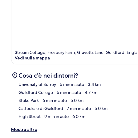
Stream Cottage, Frosbury Farm, Gravetts Lane, Guildford, Eng
Vedi sulla mappa
Cosa c’è nei dintorni?
University of Surrey
- 5 min in auto
- 3.4 km
Guildford College
- 6 min in auto
- 4.7 km
Ma
Stoke Park
- 6 min in auto
- 5.0 km
Cattedrale di Guildford
- 7 min in auto
- 5.0 km
High Street
- 9 min in auto
- 6.0 km
Mostra altro