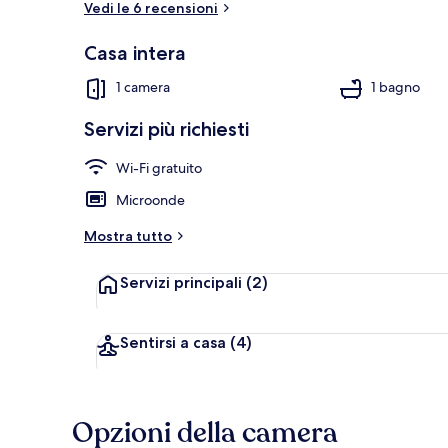
Vedi le 6 recensioni
Casa intera
Terrazza/pat
1 camera
1 bagno
Servizi più richiesti
Wi-Fi gratuito
Microonde
Mostra tutto
Servizi principali
(2)
Sentirsi a casa
(4)
Opzioni della camera