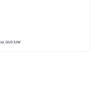
land, GU3 3JW
ppa