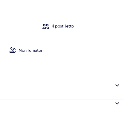
io
4 posti letto
Non fumatori