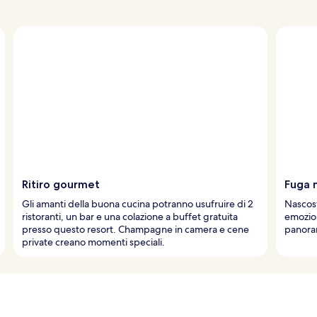
Ritiro gourmet
Fuga n
Gli amanti della buona cucina potranno usufruire di 2
Nascost
ristoranti, un bar e una colazione a buffet gratuita
emozion
presso questo resort. Champagne in camera e cene
panoram
private creano momenti speciali.