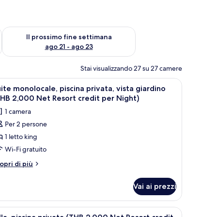
ne settimana, ago 14 - ago 16
Verifica la disponibilità per il prossimo fine settimana, ago 21
Il prossimo fine settimana
ago 21 - ago 23
Stai visualizzando 27 su 27 camere
pri
Terrazza/patio
5
ite monolocale, piscina privata, vista giardino
utte
HB 2,000 Net Resort credit per Night)
1 camera
oto
Per 2 persone
er
1 letto king
uite
onolocale,
Wi-Fi gratuito
iscina
tri
opri di più
ivata,
ttagli
r
sta
Vai ai prezzi
ite
iardino
nolocale,
THB
scina
pri
Minibar, cassaforte in camera, una scrivania, 
6
,000
ivata,