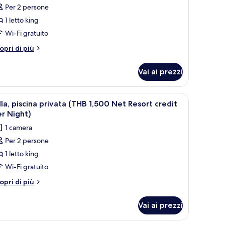
er
et
Per 2 persone
er
sort
ight)
1 letto king
amera
edit
r
eluxe
Wi-Fi gratuito
ght)
THB
tri
opri di più
,500
ttagli
r
et
Vai ai prezzi
amera
esort
luxe
redit
HB
pri
Minibar, cassaforte in camera, una scrivania, 
6
er
500
lla, piscina privata (THB 1,500 Net Resort credit
utte
et
ight)
r Night)
sort
1 camera
edit
oto
r
Per 2 persone
er
ght)
1 letto king
lla,
iscina
Wi-Fi gratuito
rivata
tri
opri di più
THB
ttagli
r
,500
Vai ai prezzi
la,
et
scina