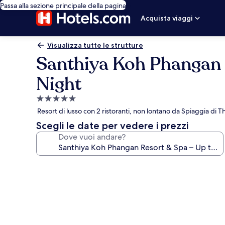
Passa alla sezione principale della pagina
Acquista viaggi
Visualizza tutte le strutture
Santhiya Koh Phangan 
Night
Struttura
a
Resort di lusso con 2 ristoranti, non lontano da Spiaggia di 
5.0
Scegli le date per vedere i prezzi
stelle
Dove vuoi andare?
Galleria
fotografica
per
Santhiya
Koh