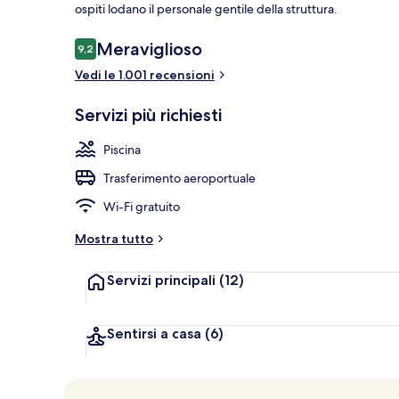
ospiti lodano il personale gentile della struttura.
Recensioni
Meraviglioso
9,2
9,2 su 10
Vedi le 1.001 recensioni
Vista dalla st
Servizi più richiesti
Piscina
Trasferimento aeroportuale
Wi-Fi gratuito
Mostra tutto
Servizi principali
(12)
Sentirsi a casa
(6)