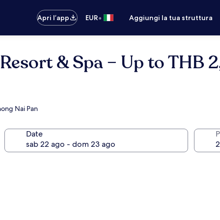
•
Apri l’app
EUR
Aggiungi la tua struttura
Resort & Spa – Up to THB 2
Thong Nai Pan
Date
P