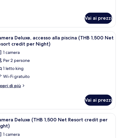
THB
ttagli
,000
r
lla
et
Vai ai prezzi
rand
esort
HB
redit
000
ivania, tende oscuranti
pri
Balcone
et
5
er
mera Deluxe, accesso alla piscina (THB 1,500 Net
utte
sort
ight)
sort credit per Night)
edit
1 camera
r
oto
ght)
Per 2 persone
er
1 letto king
amera
eluxe,
Wi-Fi gratuito
ccesso
tri
opri di più
la
ttagli
r
iscina
Vai ai prezzi
amera
THB
luxe,
,500
cesso
ivania, tende oscuranti
pri
Minibar, cassaforte in camera, una scrivania, 
5
et
la
mera Deluxe (THB 1,500 Net Resort credit per
utte
scina
esort
ght)
HB
redit
1 camera
500
oto