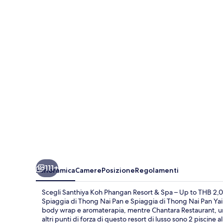
Phangan
Resort
&
Spa
–
Up
to
THB
2,000
Resort
Credit
111+
Panoramica
Camere
Posizione
Regolamenti
per
Night
Scegli Santhiya Koh Phangan Resort & Spa – Up to THB 2,000
Spiaggia di Thong Nai Pan e Spiaggia di Thong Nai Pan Yai.
body wrap e aromaterapia, mentre Chantara Restaurant, uno de
altri punti di forza di questo resort di lusso sono 2 piscine 