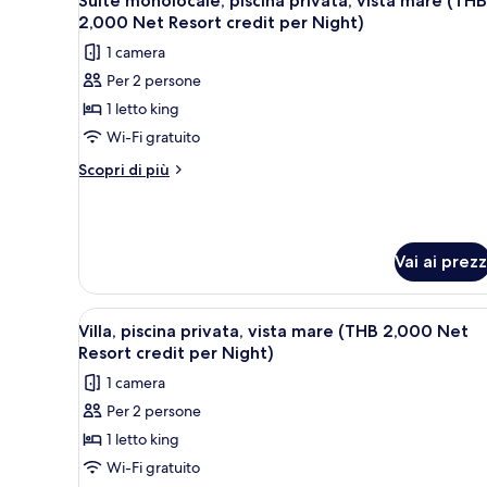
Suite monolocale, piscina privata, vista mare (THB
tutte
Net
Night)
2,000 Net Resort credit per Night)
Resort
le
1 camera
credit
foto
per
Per 2 persone
per
Night)
1 letto king
Suite
monolocale,
Wi-Fi gratuito
piscina
Altri
Scopri di più
privata,
dettagli
per
vista
Suite
mare
monolocale,
(THB
Vai ai prezz
piscina
2,000
privata,
vista
Net
Apri
Terrazza/patio
mare
5
Villa, piscina privata, vista mare (THB 2,000 Net
Resort
tutte
(THB
Resort credit per Night)
credit
2,000
le
1 camera
Net
per
foto
Resort
Night)
Per 2 persone
per
credit
1 letto king
Villa,
per
Night)
piscina
Wi-Fi gratuito