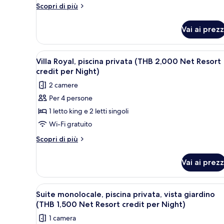
privata,
Altri
Scopri di più
vista
dettagli
per
mare
Vai ai prezz
Villa,
(THB
piscina
2,000
privata,
Apri
Terrazza/patio
7
Net
vista
Villa Royal, piscina privata (THB 2,000 Net Resort
tutte
mare
Resort
credit per Night)
(THB
le
credit
2 camere
2,000
foto
per
Net
Per 4 persone
per
Resort
Night)
1 letto king e 2 letti singoli
Villa
credit
per
Royal,
Wi-Fi gratuito
Night)
piscina
Altri
Scopri di più
privata
dettagli
per
(THB
Vai ai prezz
Villa
2,000
Royal,
Net
piscina
Apri
Terrazza/patio
5
Resort
privata
Suite monolocale, piscina privata, vista giardino
tutte
(THB
credit
(THB 1,500 Net Resort credit per Night)
2,000
le
per
1 camera
Net
foto