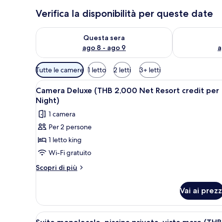
Verifica la disponibilità per queste date
Verifica la disponibilità per questa sera, ago 8 - ago
Verifica la di
Questa sera
ago 8 - ago 9
a
Filtri
Tutte le camere
1 letto
2 letti
3+ letti
disponibili
Apri
Minibar, cassaforte in camera, 
per
5
Camera Deluxe (THB 2,000 Net Resort credit per
tutte
le
Night)
le
camere
1 camera
foto
Per 2 persone
per
1 letto king
Camera
Deluxe
Wi-Fi gratuito
(THB
Altri
Scopri di più
2,000
dettagli
per
Net
Vai ai prezz
Camera
Resort
Deluxe
credit
(THB
Apri
Minibar, cassaforte in camera, 
5
per
2,000