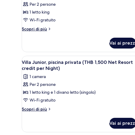
Night)
Resort
Per 2 persone
per
credit
1 letto king
Suite
per
Night)
monolocale,
Wi-Fi gratuito
piscina
Altri
Scopri di più
privata,
dettagli
per
vista
Vai ai prezz
Suite
giardino
monolocale,
(THB
piscina
Apri
Minibar, cassaforte in camera, 
5
1,500
privata,
Villa Junior, piscina privata (THB 1,500 Net Resort
tutte
vista
Net
credit per Night)
giardino
le
Resort
1 camera
(THB
foto
credit
1,500
Per 2 persone
per
Net
per
1 letto king e 1 divano letto (singolo)
Villa
Resort
Night)
credit
Junior,
Wi-Fi gratuito
per
piscina
Altri
Scopri di più
Night)
privata
dettagli
per
(THB
Vai ai prezz
Villa
1,500
Junior,