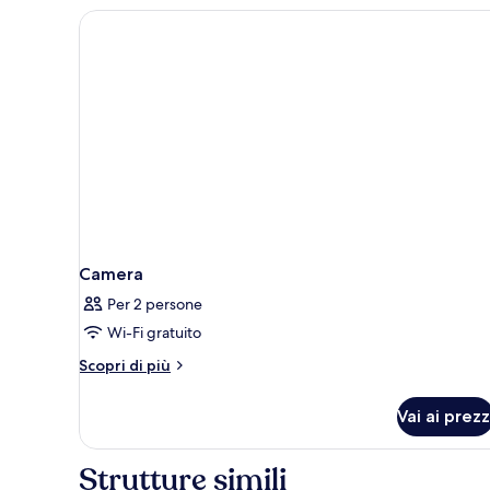
letto
queen
(Cosy
Room)
Camera
Per 2 persone
Wi-Fi gratuito
Altri
Scopri di più
dettagli
per
Vai ai prezz
Camera
Strutture simili