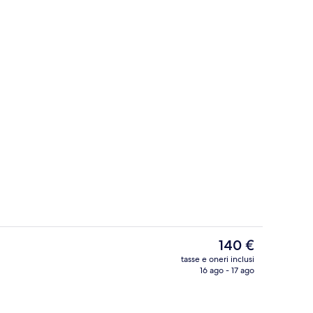
Bar (in loco)
ncer
Il
140 €
prezzo
tasse e oneri inclusi
attuale
16 ago - 17 ago
Esterni
è
140 €