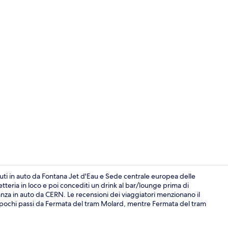
Video influe
uti in auto da Fontana Jet d'Eau e Sede centrale europea delle
teria in loco e poi concediti un drink al bar/lounge prima di
anza in auto da CERN. Le recensioni dei viaggiatori menzionano il
Esterni
è a pochi passi da Fermata del tram Molard, mentre Fermata del tram