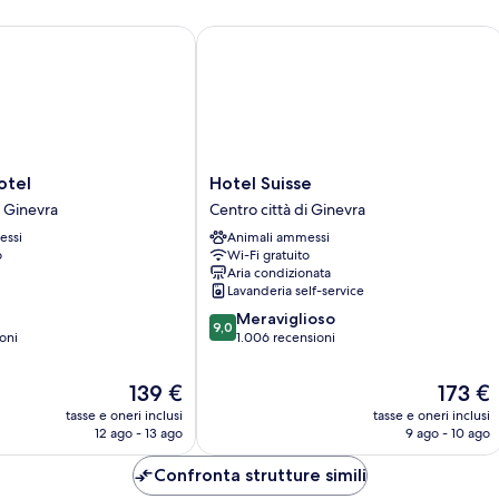
el
Hotel Suisse
Hotel
otel
Hotel Suisse
Suisse
i Ginevra
Centro città di Ginevra
Centro
essi
Animali ammessi
città
o
Wi-Fi gratuito
di
Aria condizionata
Ginevra
Lavanderia self-service
9.0
Meraviglioso
9,0
su
oni
1.006 recensioni
10,
Meraviglioso,
Il
Il
139 €
173 €
1.006
prezzo
prezzo
tasse e oneri inclusi
tasse e oneri inclusi
recensioni
attuale
attuale
12 ago - 13 ago
9 ago - 10 ago
è
è
139 €
173 €
Confronta strutture simili