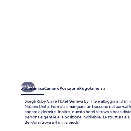
Geneva
by
IHG
84+
Panoramica
Camere
Posizione
Regolamenti
Scegli Ruby Claire Hotel Geneva by IHG e alloggia a 10 min
Nazioni Unite. Fermati a mangiare un boccone nel bar/caffet
andare a dormire. Inoltre, questo hotel si trova a poca dist
personale gentile e la posizione invidiabile. La struttura 
Bel-Air si trova a 4 min a piedi.