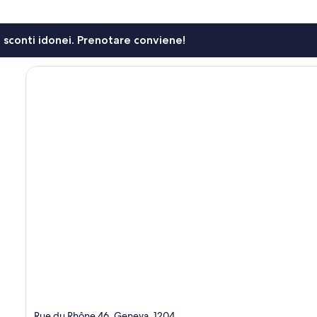
li sconti idonei. Prenotare conviene!
Rue du Rhône 46, Geneva, 1204