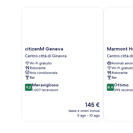
citizenM Geneva
Marmont Hot
citizenM
Marmont
citizenM Geneva
Marmont H
Geneva
Hotel
Centro città di Ginevra
Centro città d
Centro
Centro
Wi-Fi gratuito
Animali amm
città
città
Ristorante
Wi-Fi gratuit
di
di
Aria condizionata
Ristorante
Ginevra
Ginevra
Bar
Bar
9.2
8.4
Meraviglioso
Ottimo
9,2
8,4
su
su
1.007 recensioni
399 recensi
10,
10,
Meraviglioso,
Ottimo,
Il
145 €
1.007
399
prezzo
tasse e oneri inclusi
recensioni
recensioni
attuale
9 ago - 10 ago
è
145 €