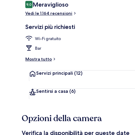
Recensioni
Meraviglioso
9,0
9,0 su 10
Vedi le 1.164 recensioni
Servizio della
Servizi più richiesti
Wi-Fi gratuito
Bar
Mostra tutto
Servizi principali
(12)
Sentirsi a casa
(6)
Opzioni della camera
Verifica la disponibilità per queste date