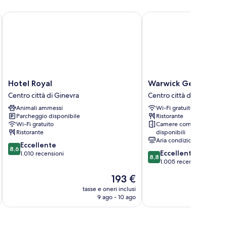
Hotel Royal
Warwick Geneva
Hotel
Warwick
Hotel Royal
Warwick Geneva
Royal
Geneva
Centro città di Ginevra
Centro città di Ginevra
Centro
Centro
Animali ammessi
Wi-Fi gratuito
città
città
Parcheggio disponibile
Ristorante
di
di
Wi-Fi gratuito
Camere comunicanti
Ginevra
Ginevra
Ristorante
disponibili
Aria condizionata
8.6
Eccellente
8,6
8.8
Eccellente
su
1.010 recensioni
8,8
su
1.005 recensioni
10,
10,
Eccellente,
Il
193 €
Eccellente,
1.010
prezzo
1.005
tasse e oneri inclusi
t
recensioni
attuale
9 ago - 10 ago
recensioni
è
193 €