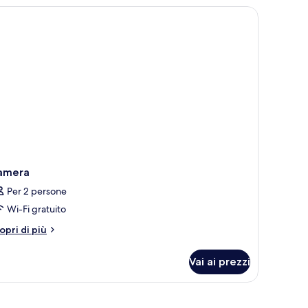
lcone
Wow
oom)
amera
Per 2 persone
Wi-Fi gratuito
tri
opri di più
ttagli
r
Vai ai prezzi
amera