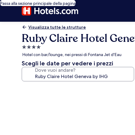
Passa alla sezione principale della pagina
Visualizza tutte le strutture
Ruby Claire Hotel Gen
Struttura
a
Hotel con bar/lounge, nei pressi di Fontana Jet d'Eau
4.0
Scegli le date per vedere i prezzi
stelle
Dove vuoi andare?
Galleria
fotografica
per
Ruby
Claire
Hotel