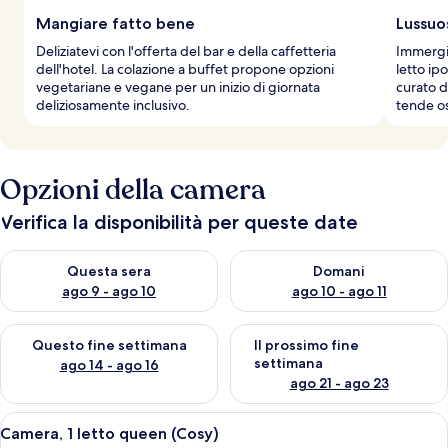
Mangiare fatto bene
Lussuo
Deliziatevi con l'offerta del bar e della caffetteria
Immergit
dell'hotel. La colazione a buffet propone opzioni
letto ip
vegetariane e vegane per un inizio di giornata
curato d
deliziosamente inclusivo.
tende os
Opzioni della camera
Verifica la disponibilità per queste date
Verifica la disponibilità per questa sera, ago 9 - ago 10
Verifica la disponibilità per d
Questa sera
Domani
ago 9 - ago 10
ago 10 - ago 11
Verifica la disponibilità per questo fine settimana, ago 14 - ag
Verifica la disponibilità per i
Questo fine settimana
Il prossimo fine
settimana
ago 14 - ago 16
ago 21 - ago 23
Apri
Una camera d'albergo con un letto, un
4
Camera, 1 letto queen (Cosy)
tutte