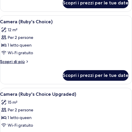
queen
Scopri i prezzi per le tue date
Camera,
(Nest)
1
letto
Apri
Camera (Ruby's Choice) | Servizio dell
8
queen
Camera (Ruby's Choice)
tutte
(Nest)
12 m²
le
Per 2 persone
foto
per
1 letto queen
Camera
Wi-Fi gratuito
(Ruby's
Altri
Scopri di più
Choice)
dettagli
per
Scopri i prezzi per le tue date
Camera
(Ruby's
Choice)
Apri
Camera (Ruby's Choice Upgraded) | Se
6
Camera (Ruby's Choice Upgraded)
tutte
15 m²
le
Per 2 persone
foto
per
1 letto queen
Camera
Wi-Fi gratuito
(Ruby's