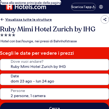
Passa alla sezione principale della pagina
Scarica l’app
Visualizza tutte le strutture
Ruby Mimi Hotel Zurich by IHG
Struttura
a
Hotel con bar/lounge, nei pressi di Bahnhofstrasse
4.0
stelle
Scegli le date per vedere i prezzi
Dove vuoi andare?
Date
Persone
Cerca