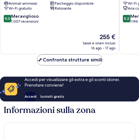
Animali ammessi
Parcheggio disponibile
Wi-Fi 
Città
Vecchia
Wi-Fi gratuito
Ristorante
Aria c
Vecchia
di
di
Zurigo
9.0
9.2
Meraviglioso
Mer
9,0
9,2
Zurigo
su
su
1.007 recensioni
1.194
10,
10,
Meraviglioso,
Meravigl
Il
255 €
1.007
1.194
prezzo
tasse e oneri inclusi
recensioni
recensio
attuale
16 ago - 17 ago
è
255 €
Confronta strutture simili
Accedi per visualizzare gli extra e gli sconti idonei.
Prenotare conviene!
Accedi
Iscriviti gratis
Informazioni sulla zona