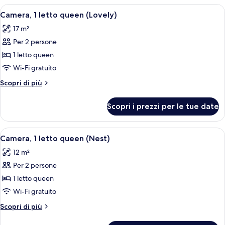
letto
Apri
Camera d'albergo moderna con parete d
4
queen
Camera, 1 letto queen (Lovely)
tutte
17 m²
le
Per 2 persone
foto
per
1 letto queen
Camera,
Wi-Fi gratuito
1
Altri
Scopri di più
letto
dettagli
queen
per
Scopri i prezzi per le tue date
Camera,
(Lovely)
1
letto
Apri
Biancheria da letto di alta qualità, cas
4
queen
Camera, 1 letto queen (Nest)
tutte
(Lovely)
12 m²
le
Per 2 persone
foto
per
1 letto queen
Camera,
Wi-Fi gratuito
1
Altri
Scopri di più
letto
dettagli
per