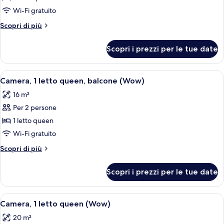
Camera,
Wi-Fi gratuito
1
Altri
Scopri di più
letto
dettagli
queen,
per
Scopri i prezzi per le tue date
Camera,
accessibile
1
ai
letto
Apri
Servizio della camera
disabili
4
queen,
Camera, 1 letto queen, balcone (Wow)
tutte
accessibile
(Wow)
16 m²
ai
le
disabili
Per 2 persone
foto
(Wow)
per
1 letto queen
Camera,
Wi-Fi gratuito
1
Altri
Scopri di più
letto
dettagli
queen,
per
Scopri i prezzi per le tue date
Camera,
balcone
1
(Wow)
letto
Apri
Servizio della camera
9
queen,
Camera, 1 letto queen (Wow)
tutte
balcone
20 m²
(Wow)
le