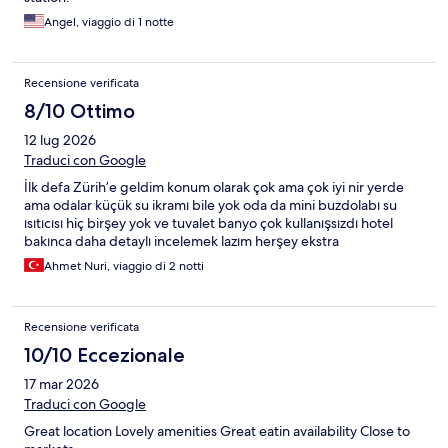
Angel, viaggio di 1 notte
Recensione verificata
8/10 Ottimo
12 lug 2026
Traduci con Google
İlk defa Zürih’e geldim konum olarak çok ama çok iyi nir yerde
ama odalar küçük su ikramı bile yok oda da mini buzdolabı su
ısıtıcısı hiç birşey yok ve tuvalet banyo çok kullanışsızdı hotel
bakınca daha detaylı incelemek lazım herşey ekstra
Ahmet Nuri, viaggio di 2 notti
Recensione verificata
10/10 Eccezionale
17 mar 2026
Traduci con Google
Great location Lovely amenities Great eatin availability Close to