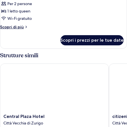
Per 2 persone
foto
per
1 letto queen
Camera,
Wi-Fi gratuito
1
Altri
Scopri di più
letto
dettagli
queen
per
Scopri i prezzi per le tue date
Camera,
(Wow)
1
letto
Strutture simili
queen
(Wow)
Central Plaza Hotel
citizenM
Central
citizenM
Central Plaza Hotel
citize
Plaza
Zürich
Città Vecchia di Zurigo
Città Ve
Hotel
Città