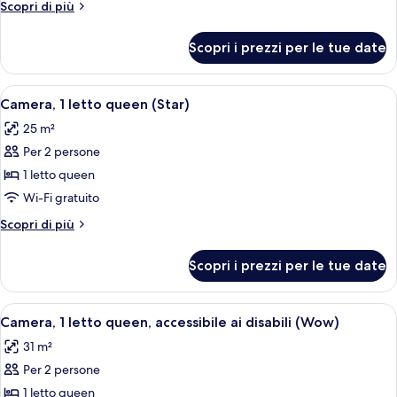
Altri
Scopri di più
Choice
dettagli
Upgraded)
per
Scopri i prezzi per le tue date
Camera
(Ruby's
Choice
Apri
Una scrivania in legno con una cornice 
6
Upgraded)
Camera, 1 letto queen (Star)
tutte
25 m²
le
Per 2 persone
foto
per
1 letto queen
Camera,
Wi-Fi gratuito
1
Altri
Scopri di più
letto
dettagli
queen
per
Scopri i prezzi per le tue date
Camera,
(Star)
1
letto
Apri
Servizio della camera
8
queen
Camera, 1 letto queen, accessibile ai disabili (Wow)
tutte
(Star)
31 m²
le
Per 2 persone
foto
per
1 letto queen