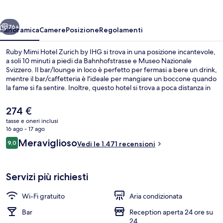
Zurich
by
ietro
Avanti
IHG
76+
Panoramica
Camere
Posizione
Regolamenti
Ruby Mimi Hotel Zurich by IHG si trova in una posizione incantevole,
a soli 10 minuti a piedi da Bahnhofstrasse e Museo Nazionale
Svizzero. Il bar/lounge in loco è perfetto per fermasi a bere un drink,
mentre il bar/caffetteria è l'ideale per mangiare un boccone quando
la fame si fa sentire. Inoltre, questo hotel si trova a poca distanza in
auto da Fabbrica di Cioccolato Lindt & Sprüngli Chocolateria. Le
recensioni dei viaggiatori lodano il personale gentile e la colazione.
Il
274 €
La struttura è a pochi passi da Stazione di Bahnhofstraße-HB,
prezzo
tasse e oneri inclusi
mentre Stazione di Zurigo Centrale si trova a 3 min a piedi.
attuale
16 ago - 17 ago
Bar (in loco)
è
Recensioni
Meraviglioso
9,0
Vedi le 1.471 recensioni
274 €
9,0 su 10
Servizi più richiesti
Wi-Fi gratuito
Aria condizionata
Bar
Reception aperta 24 ore su
24