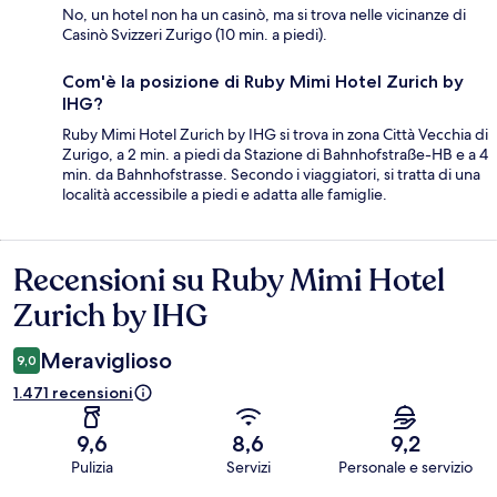
No, un hotel non ha un casinò, ma si trova nelle vicinanze di
Casinò Svizzeri Zurigo (10 min. a piedi).
Com'è la posizione di Ruby Mimi Hotel Zurich by
IHG?
Ruby Mimi Hotel Zurich by IHG si trova in zona Città Vecchia di
Zurigo, a 2 min. a piedi da Stazione di Bahnhofstraße-HB e a 4
min. da Bahnhofstrasse. Secondo i viaggiatori, si tratta di una
località accessibile a piedi e adatta alle famiglie.
Recensioni su Ruby Mimi Hotel
Recensioni
Zurich by IHG
Meraviglioso
9,0
1.471 recensioni
9,6
8,6
9,2
Pulizia
Servizi
Personale e servizio