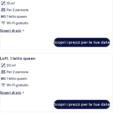
15 m²
le
Per 2 persone
foto
per
1 letto queen
Camera,
Wi-Fi gratuito
1
Altri
Scopri di più
letto
dettagli
queen
per
Scopri i prezzi per le tue date
Camera,
(Cosy)
1
letto
Apri
Una camera da letto con un letto grand
8
queen
Loft, 1 letto queen
tutte
(Cosy)
20 m²
le
Per 2 persone
foto
per
1 letto queen
Loft,
Wi-Fi gratuito
1
Altri
Scopri di più
letto
dettagli
queen
per
Scopri i prezzi per le tue date
Loft,
1