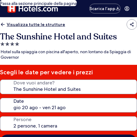
Passa alla sezione principale della pagina
Scarica l’app
Visualizza tutte le strutture
The Sunshine Hotel and Suites
Struttura
a
Hotel sulla spiaggia con piscina all'aperto, non lontano da Spiaggia di
4.0
Governor
stelle
Scegli le date per vedere i prezzi
Dove vuoi andare?
Date
Persone