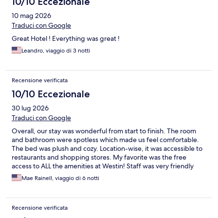
10/10 Eccezionale
10 mag 2026
Traduci con Google
Great Hotel ! Everything was great !
Leandro, viaggio di 3 notti
Recensione verificata
10/10 Eccezionale
30 lug 2026
Traduci con Google
Overall, our stay was wonderful from start to finish. The room
and bathroom were spotless which made us feel comfortable.
The bed was plush and cozy. Location-wise, it was accessible to
restaurants and shopping stores. My favorite was the free
access to ALL the amenities at Westin! Staff was very friendly
and accommodating. Will definitely come back here!!
Mae Rainell, viaggio di 6 notti
Recensione verificata