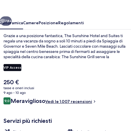
and
Suites
ietro
Avanti
78+
Panoramica
Camere
Posizione
Regolamenti
Grazie a una posizione fantastica, The Sunshine Hotel and Suites ti
regala una vacanza da sogno a soli 10 minuti a piedi da Spiaggia di
Governor e Seven Mile Beach. Lasciati coccolare con massaggi sulla
spiaggia nel centro benessere prima di fermarti ad assaggiare le
specialità della cucina caraibica: The Sunshine Grill serve la
colazione, il pranzo e la cena. Troverai anche una piscina all'aperto e
uno snack bar, mentre le dotazioni in camera includono frigoriferi e
VIP Access
microonde. Le recensioni dei viaggiatori lodano il personale gentile
e il ristorante.
Il
250 €
Spiaggia privata nelle vicinanze, sabb
prezzo
tasse e oneri inclusi
attuale
9 ago - 10 ago
è
Recensioni
Meraviglioso
9,0
Vedi le 1.007 recensioni
250 €
9,0 su 10
Servizi più richiesti