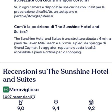
attrezzate con cucina o angolo cottura?
Sì, in ogni camera è disponibile una cucina con un kit per la
preparazione di caffè/tè, un tostapane e
pentole/stoviglie/utensili.
Com'è la posizione di The Sunshine Hotel and
Suites?
The Sunshine Hotel and Suites è una struttura situata a 4 min. a
piedi da Seven Mile Beach e a 19 min. a piedi da Spiagge di
Grand Cayman. I viaggiatori reputano questa località
accessibile a piedi e ottima per lo shopping.
Recensioni su The Sunshine Hotel
Recensioni
and Suites
Meraviglioso
9,0
1.007 recensioni
9,0
9,4
9,2