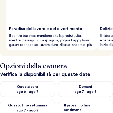
Paradiso del lavoro e del divertimento
Delizie
Il centro business mantiene alta la produttività,
Il risto
mentre massaggi sulla spiaggia, yoga e happy hour
e cene a
garantiscono relax. Lavora duro, rilassati ancora di più.
inizio di
Opzioni della camera
Verifica la disponibilità per queste date
Verifica la disponibilità per questa sera, ago 6 - ago 7
Verifica la disponibilità per d
Questa sera
Domani
ago 6 - ago 7
ago 7 - ago 8
Verifica la disponibilità per questo fine settimana, ago 7 - ago
Verifica la disponibilità per il
Questo fine settimana
Il prossimo fine
settimana
ago 7 - ago 9