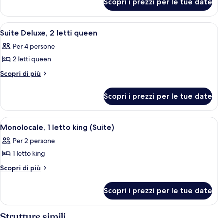
Executive,
Scopri i prezzi per le tue date
Suite
1
Executive,
letto
1
Apri
Una camera d'albergo con due letti, un
12
letto
king
Suite Deluxe, 2 letti queen
tutte
king
Per 4 persone
le
2 letti queen
foto
per
Altri
Scopri di più
dettagli
Suite
per
Deluxe,
Scopri i prezzi per le tue date
Suite
2
Deluxe,
letti
2
Apri
Monolocale, 1 letto king (Suite) | Mate
12
letti
queen
Monolocale, 1 letto king (Suite)
tutte
queen
Per 2 persone
le
1 letto king
foto
per
Altri
Scopri di più
dettagli
Monolocale,
per
1
Scopri i prezzi per le tue date
Monolocale,
letto
1
king
letto
Strutture simili