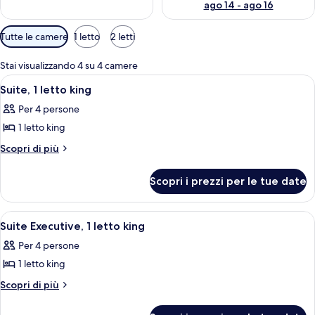
ago 14 - ago 16
Filtri
Tutte le camere
1 letto
2 letti
disponibili
per
Stai visualizzando 4 su 4 camere
le
Apri
Una camera d'albergo con un letto, una
11
Suite, 1 letto king
camere
tutte
Per 4 persone
le
1 letto king
foto
per
Altri
Scopri di più
dettagli
Suite,
per
1
Scopri i prezzi per le tue date
Suite,
letto
1
king
letto
Apri
Una cucina moderna con un piano cott
7
king
Suite Executive, 1 letto king
tutte
Per 4 persone
le
1 letto king
foto
per
Altri
Scopri di più
dettagli
Suite
per