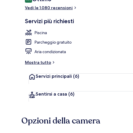
8,0 su 10
Vedi le 1.080 recensioni
Hall
Servizi più richiesti
Piscina
Parcheggio gratuito
Aria condizionata
Mostra tutto
Servizi principali
(6)
Sentirsi a casa
(6)
Opzioni della camera