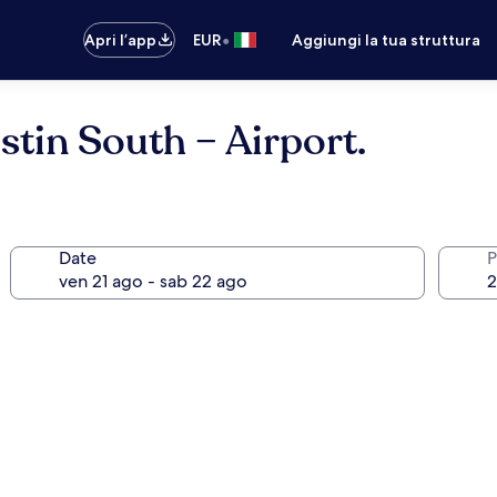
•
Apri l’app
EUR
Aggiungi la tua struttura
tin South – Airport.
Date
P