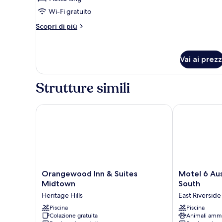
Wi-Fi gratuito
Altri
Scopri di più
dettagli
per
Ada
Vai ai prezz
Accessible
Business
King
Strutture simili
Smoke
Free
Orangewood Inn & Suites Midtown
Motel 6 Austi
Orangewood
Motel
Orangewood Inn & Suites
Motel 6 Aust
Inn
6
Midtown
South
&
Austin,
Heritage Hills
East Riverside
Suites
TX
Midtown
Piscina
-
Piscina
Colazione gratuita
Animali amm
Heritage
Airport