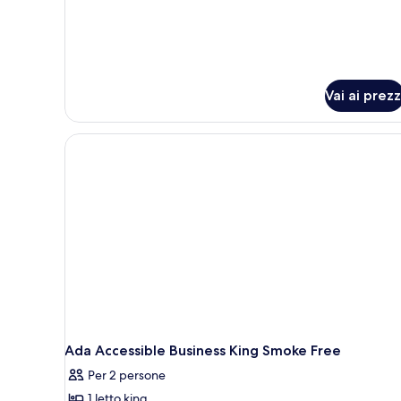
matrimoniali,
non
accessibile
fumatori
ai
disabili,
non
fumatori
Vai ai prezz
Ada Accessible Business King Smoke Free
Per 2 persone
1 letto king