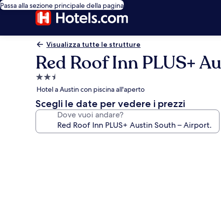
Passa alla sezione principale della pagina
Visualizza tutte le strutture
Red Roof Inn PLUS+ Aus
Struttura
a
Hotel a Austin con piscina all'aperto
2.5
Scegli le date per vedere i prezzi
stelle
Dove vuoi andare?
Galleria
fotografica
per
Red
Roof
Inn