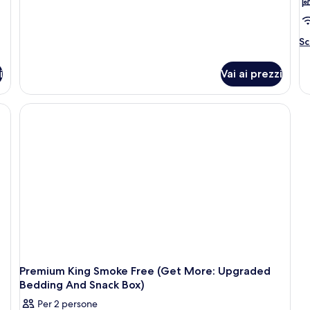
Superior,
1
letto
king
Al
Sc
(Smoke
de
Free)
pe
i
Vai ai prezzi
Su
Ki
R
N
Sm
Premium King Smoke Free (Get More: Upgraded
Bedding And Snack Box)
Per 2 persone