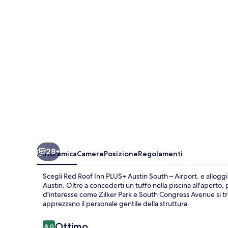
PLUS+
Austin
South
–
Airport.
28+
Panoramica
Camere
Posizione
Regolamenti
Scegli Red Roof Inn PLUS+ Austin South – Airport. e alloggia
Austin. Oltre a concederti un tuffo nella piscina all'aperto,
d'interesse come Zilker Park e South Congress Avenue si trov
apprezzano il personale gentile della struttura.
Recensioni
Ottimo
8,0