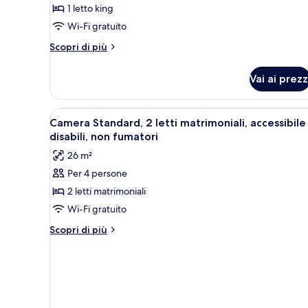
Business,
1 letto king
1
Wi-Fi gratuito
letto
Altri
king,
Scopri di più
dettagli
accessibile
per
ai
Vai ai prezz
Camera
disabili
Business,
1
(Roll-
Apri
Camera d'albergo con due letti
4
letto
Camera Standard, 2 letti matrimoniali, accessibile 
In
tutte
king,
disabili, non fumatori
Shower,
accessibile
le
26 m²
Smoke
ai
foto
disabili
Free)
Per 4 persone
per
(Roll-
2 letti matrimoniali
Camera
In
Shower,
Standard,
Wi-Fi gratuito
Smoke
2
Altri
Scopri di più
Free)
letti
dettagli
per
matrimoniali,
Camera
accessibile
Standard,
ai
2
disabili,
letti