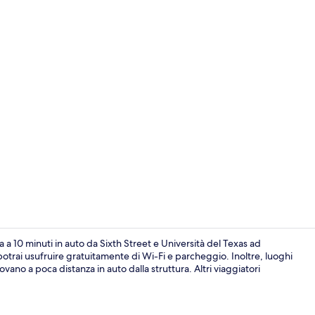
Una scrivani
 a 10 minuti in auto da Sixth Street e Università del Texas ad
 potrai usufruire gratuitamente di Wi-Fi e parcheggio. Inoltre, luoghi
ano a poca distanza in auto dalla struttura. Altri viaggiatori
Una scrivani