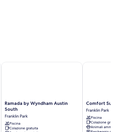
da Austin South
Ramada by Wyndham Austin South
Comfort Suites - South
Ramada
Comfort
Ramada by Wyndham Austin
Comfort Suites - Sou
by
Suites
South
Franklin Park
Wyndham
-
Franklin Park
Piscina
Austin
South
Colazione gratuita
South
Piscina
Austin
Animali ammessi
Colazione gratuita
Franklin
Franklin
Parcheggio gratuito