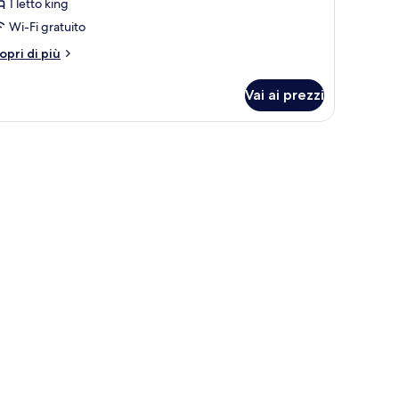
1 letto king
Wi-Fi gratuito
tri
opri di più
ttagli
r
Vai ai prezzi
perior
ng
oom-
on-
oking