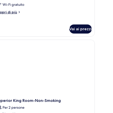
Wi-Fi gratuito
tti
atrimoniali
tri
opri di più
ttagli
Smoke
r
ree)
ite,
Vai ai prezzi
tti
trimoniali
e oscuranti, Wi-Fi gratuito
moke
ee)
uperior King Room-Non-Smoking
Per 2 persone