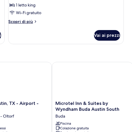
1 letto king
Wi-Fi gratuito
Altri
Scopri di più
dettagli
per
i
Vai ai prezzi
Premium
King
Smoke
Free
(Get
More:
n, TX - Airport - South
Microtel Inn & Suites by Wyndham Bu
Upgraded
Bedding
And
Snack
Box)
Microtel
in, TX - Airport -
Microtel Inn & Suites by
Inn
Wyndham Buda Austin South
&
 - Oltorf
Buda
Suites
by
Piscina
essi
Colazione gratuita
Wyndham