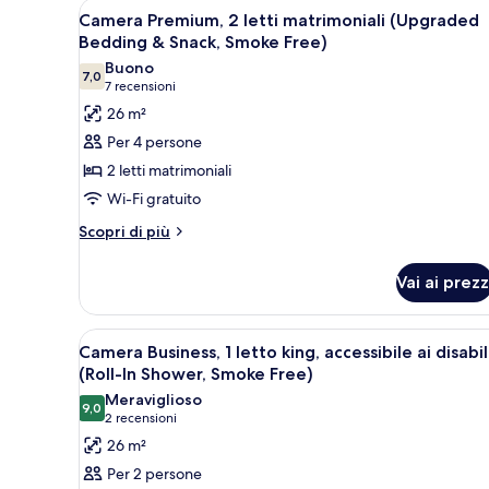
Apri
Una camera d'albergo con due le
matrimoniali
7
Camera Premium, 2 letti matrimoniali (Upgraded
tutte
(Smoke
Bedding & Snack, Smoke Free)
Free)
le
Buono
7,0
foto
7,0 su 10
(7
7 recensioni
per
recensioni)
26 m²
Camera
Per 4 persone
Premium,
2 letti matrimoniali
2
Wi-Fi gratuito
letti
Altri
matrimoniali
Scopri di più
dettagli
(Upgraded
per
Bedding
Vai ai prezz
Camera
&
Premium,
2
Snack,
Apri
Una scrivania, postazione lapt
4
letti
Camera Business, 1 letto king, accessibile ai disabil
Smoke
tutte
matrimoniali
(Roll-In Shower, Smoke Free)
Free)
(Upgraded
le
Meraviglioso
Bedding
9,0
foto
9,0 su 10
(2
2 recensioni
&
per
recensioni)
26 m²
Snack,
Camera
Smoke
Per 2 persone
Free)