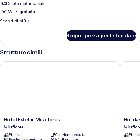
Camera
3 letti matrimoniali
Premium,
Wi-Fi gratuito
letti
Altri
Scopri di più
multipli,
dettagli
vista
per
Scopri i prezzi per le tue date
Camera
città
Premium,
letti
Strutture simili
multipli,
vista
Hotel Estelar Miraflores
Holiday 
città
Hotel
Holiday
Hotel Estelar Miraflores
Holida
Estelar
Inn
Miraflores
Miraflor
Miraflores
Lima
Piscina
Colazione gratuita
Piscin
Miraflores
Miraflor
Parcheggio gratuito
Wi-Fi gratuito