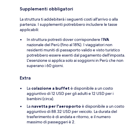
Supplementi obbligatori
La struttura ti addebiterà i seguenti costi all'arrivo o alla
partenza. I supplementi potrebbero includere le tasse
applicabili:
In struttura potresti dover corrispondere l’
IVA
nazionale del Perù (fino al 18%). I viaggiatori non
residenti muniti di passaporto valido e visto turistico
potrebbero essere esenti dal pagamento dell'imposta.
L'esenzione si applica solo ai soggiorni in Perù che non
superano i 60 giorni.
Extra
La
colazione a buffet
è disponibile a un costo
aggiuntivo di 12 USD per gli adulti e 12 USD per i
bambini (circa).
La
navetta per l'aeroporto
è disponibile a un costo
aggiuntivo di 88.32 USD per veicolo. La durata del
trasferimento è di andata e ritorno, e il numero
massimo di passeggeri è 2.