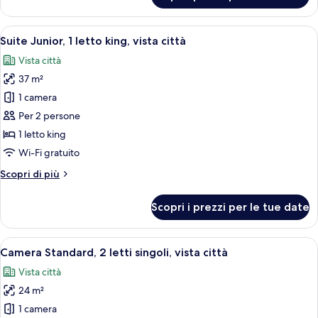
città
Premium,
1
Apri
Una camera d'hotel moderna con uno s
15
letto
Suite Junior, 1 letto king, vista città
tutte
king,
Vista città
vista
le
città
37 m²
foto
per
1 camera
Suite
Per 2 persone
Junior,
1 letto king
1
Wi-Fi gratuito
letto
Altri
Scopri di più
king,
dettagli
vista
per
Scopri i prezzi per le tue date
città
Suite
Junior,
1
Apri
Una camera d'albergo con due letti, u
13
letto
Camera Standard, 2 letti singoli, vista città
tutte
king,
Vista città
vista
le
città
24 m²
foto
per
1 camera