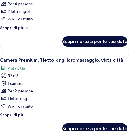
Camera
Per 4 persone
Standard,
2 letti singoli
2
Wi-Fi gratuito
letti
Altri
Scopri di più
singoli,
dettagli
vista
per
Scopri i prezzi per le tue date
città
Camera
Standard,
2
Apri
Un bagno moderno con una grande vas
9
letti
Camera Premium, 1 letto king, idromassaggio, vista città
tutte
singoli,
Vista città
vista
le
città
52 m²
foto
per
1 camera
Camera
Per 2 persone
Premium,
1 letto king
1
Wi-Fi gratuito
letto
Altri
Scopri di più
king,
dettagli
idromassaggio,
per
Scopri i prezzi per le tue date
vista
Camera