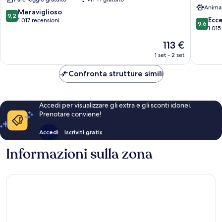
by
Anima
IHG
9.2
Meraviglioso
9,2
9.6
Miraflor
Ecc
su
1.017 recensioni
9,6
su
1.015
10,
10,
Meraviglioso,
Il
113 €
Eccezion
1.017
prezzo
1.015
1 set - 2 set
recensioni
attuale
recensio
è
Confronta strutture simili
113 €
Accedi per visualizzare gli extra e gli sconti idonei.
Prenotare conviene!
Accedi
Iscriviti gratis
Informazioni sulla zona