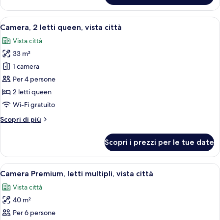
Premium,
città
1
Apri
Una camera d'albergo con un letto, una
9
letto
Camera, 2 letti queen, vista città
tutte
king,
Vista città
idromassaggio,
le
vista
33 m²
foto
città
per
1 camera
Camera,
Per 4 persone
2
2 letti queen
letti
Wi-Fi gratuito
queen,
Altri
Scopri di più
vista
dettagli
città
per
Scopri i prezzi per le tue date
Camera,
2
letti
Apri
Una camera d'albergo con due letti, un
8
queen,
Camera Premium, letti multipli, vista città
tutte
vista
Vista città
città
le
40 m²
foto
per
Per 6 persone