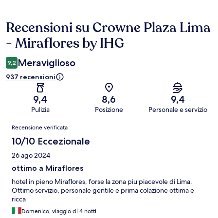
Recensioni su Crowne Plaza Lima
Recensioni
- Miraflores by IHG
Meraviglioso
9,2
937 recensioni
9,4
8,6
9,4
Pulizia
Posizione
Personale e servizio
Recensioni
Recensione verificata
10/10 Eccezionale
26 ago 2024
ottimo a Miraflores
hotel in pieno Miraflores, forse la zona piu piacevole di Lima.
Ottimo servizio, personale gentile e prima colazione ottima e
ricca
Domenico, viaggio di 4 notti