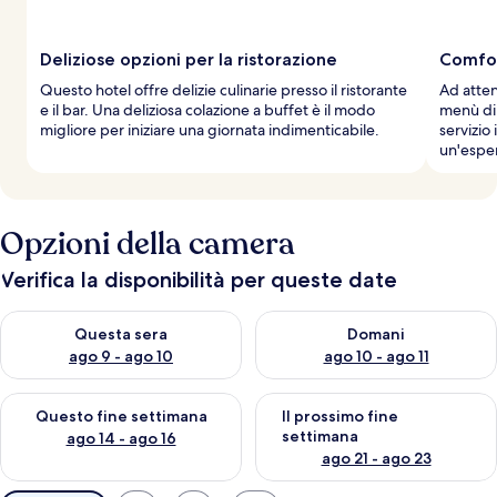
Deliziose opzioni per la ristorazione
Comfor
Questo hotel offre delizie culinarie presso il ristorante
Ad atten
e il bar. Una deliziosa colazione a buffet è il modo
menù di 
migliore per iniziare una giornata indimenticabile.
servizio
un'esper
Opzioni della camera
Verifica la disponibilità per queste date
Verifica la disponibilità per questa sera, ago 9 - ago 10
Verifica la disponibilità per d
Questa sera
Domani
ago 9 - ago 10
ago 10 - ago 11
Verifica la disponibilità per questo fine settimana, ago 14 - ag
Verifica la disponibilità per i
Questo fine settimana
Il prossimo fine
settimana
ago 14 - ago 16
ago 21 - ago 23