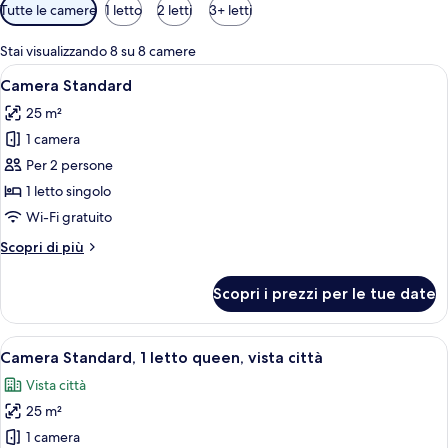
Filtri
Tutte le camere
1 letto
2 letti
3+ letti
disponibili
per
Stai visualizzando 8 su 8 camere
le
Apri
Una camera d'albergo moderna con un l
14
Camera Standard
camere
tutte
25 m²
le
1 camera
foto
per
Per 2 persone
Camera
1 letto singolo
Standard
Wi-Fi gratuito
Altri
Scopri di più
dettagli
per
Scopri i prezzi per le tue date
Camera
Standard
Apri
Una camera d'albergo con un letto gr
9
Camera Standard, 1 letto queen, vista città
tutte
Vista città
le
25 m²
foto
per
1 camera