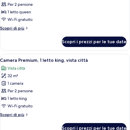
Camera
Per 2 persone
Standard,
1 letto queen
1
Wi-Fi gratuito
letto
Altri
Scopri di più
queen,
dettagli
vista
per
Scopri i prezzi per le tue date
città
Camera
Standard,
1
Apri
Una camera d'albergo con un letto, d
11
letto
Camera Premium, 1 letto king, vista città
tutte
queen,
Vista città
vista
le
città
32 m²
foto
per
1 camera
Camera
Per 2 persone
Premium,
1 letto king
1
Wi-Fi gratuito
letto
Altri
Scopri di più
king,
dettagli
vista
per
Scopri i prezzi per le tue date
Camera