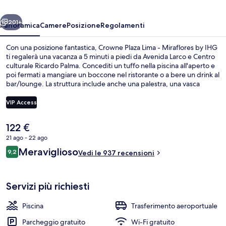
Miraflores
ietro
Avanti
by
201+
Panoramica
Camere
Posizione
Regolamenti
IHG
Con una posizione fantastica, Crowne Plaza Lima - Miraflores by IHG
ti regalerà una vacanza a 5 minuti a piedi da Avenida Larco e Centro
culturale Ricardo Palma. Concediti un tuffo nella piscina all'aperto e
poi fermati a mangiare un boccone nel ristorante o a bere un drink al
bar/lounge. La struttura include anche una palestra, una vasca
idromassaggio e una sauna. Le recensioni dei viaggiatori lodano il
personale gentile e la colazione.
VIP Access
Il
122 €
Bar (in loco)
prezzo
21 ago - 22 ago
attuale
Recensioni
Meraviglioso
9,2
è
Vedi le 937 recensioni
9,2 su 10
122 €
Servizi più richiesti
Piscina
Trasferimento aeroportuale
Parcheggio gratuito
Wi-Fi gratuito