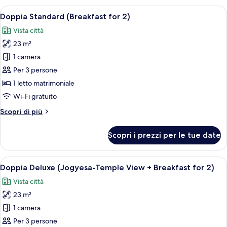
con
Apri
Una cucina moderna con uno chef che pr
2)
8
2
Doppia Standard (Breakfast for 2)
tutte
letti
Vista città
singoli
le
(Breakfast
23 m²
foto
for
per
1 camera
2)
Doppia
Per 3 persone
Standard
1 letto matrimoniale
(Breakfast
Wi-Fi gratuito
for
Altri
Scopri di più
2)
dettagli
per
Scopri i prezzi per le tue date
Doppia
Standard
(Breakfast
Apri
Una cucina moderna con uno chef che pr
7
for
Doppia Deluxe (Jogyesa-Temple View + Breakfast for 2)
tutte
2)
Vista città
le
23 m²
foto
per
1 camera
Doppia
Per 3 persone