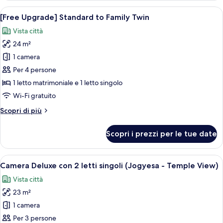
Bar
PKG]
Apri
Camera d'albergo con due letti, un com
(Beer
6
Standard
[Free Upgrade] Standard to Family Twin
tutte
included)
Triple
Vista città
+
le
Mini
24 m²
foto
Bar
per
1 camera
(Beer
[Free
included)
Per 4 persone
Upgrade]
1 letto matrimoniale e 1 letto singolo
Standard
Wi-Fi gratuito
to
Altri
Scopri di più
Family
dettagli
Twin
per
Scopri i prezzi per le tue date
[Free
Upgrade]
Standard
Apri
Camera d'albergo con due letti, una scr
7
to
Camera Deluxe con 2 letti singoli (Jogyesa - Temple View)
tutte
Family
Vista città
Twin
le
23 m²
foto
per
1 camera
Camera
Per 3 persone