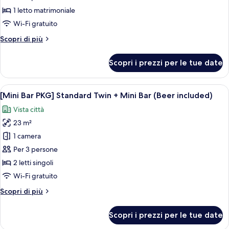
Check-
Deluxe
1 letto matrimoniale
out
(Jogyesa
Wi-Fi gratuito
18:00)
-
Altri
Scopri di più
Temple
dettagli
View)
per
Scopri i prezzi per le tue date
Doppia
Deluxe
(Jogyesa
Apri
Esposizione di snack con Pringles, birra
7
-
[Mini Bar PKG] Standard Twin + Mini Bar (Beer included)
tutte
Temple
Vista città
View)
le
23 m²
foto
per
1 camera
[Mini
Per 3 persone
Bar
2 letti singoli
PKG]
Wi-Fi gratuito
Standard
Altri
Scopri di più
Twin
dettagli
+
per
Scopri i prezzi per le tue date
Mini
[Mini
Bar