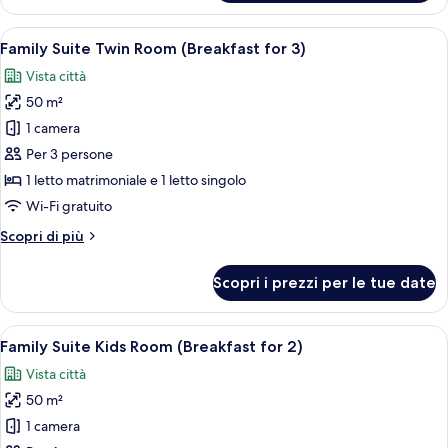
Standard
(Breakfast
Apri
Una cucina moderna con uno chef che pr
9
for
Family Suite Twin Room (Breakfast for 3)
tutte
3)
Vista città
le
50 m²
foto
per
1 camera
Family
Per 3 persone
Suite
1 letto matrimoniale e 1 letto singolo
Twin
Wi-Fi gratuito
Room
Altri
Scopri di più
(Breakfast
dettagli
for
per
Scopri i prezzi per le tue date
3)
Family
Suite
Twin
Apri
Camera d'albergo moderna con un letto
10
Room
Family Suite Kids Room (Breakfast for 2)
tutte
(Breakfast
Vista città
for
le
3)
50 m²
foto
per
1 camera