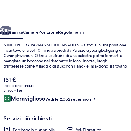
BY
PARNAS
SEOUL
ietro
Avanti
INSADONG
113+
Panoramica
Camere
Posizione
Regolamenti
NINE TREE BY PARNAS SEOUL INSADONG si trova in una posizione
incantevole, a soli 10 minuti a piedi da Palazzo Gyeongbokgung e
Gwanghwamun. Oltre a usufruire di una palestra potrai fermarti a
mangiare un boccone nel ristorante in loco. Inoltre, luoghi
d'interesse come Villaggio di Bukchon Hanok e Insa-dong si trovano
a soli 15 minuti a piedi. I viaggiatori apprezzano la posizione per le
attrazioni nei dintorni e per la vicinanza ai mezzi pubblici: Stazione di
Il
151 €
Anguk si trova a 2 min e Stazione di Jonggak a 7 min.
prezzo
tasse e oneri inclusi
attuale
31 ago - 1 set
Hall
è
Recensioni
Meraviglioso
9,2
Vedi le 2.052 recensioni
151 €
9,2 su 10
Servizi più richiesti
Parcheggio disponibile
Wi-Fi gratuito