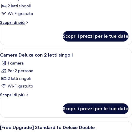
Daily
2 letti singoli
5
Wi-Fi gratuito
Rooms
Altri
Scopri di più
/
dettagli
Free
per
Scopri i prezzi per le tue date
[Limited
breakfast
Daily
for
5
Apri
Camera d'albergo con un letto, un divan
2]
1
Rooms
Camera Deluxe con 2 letti singoli
tutte
/
Standard
1 camera
Free
le
Twin
breakfast
Per 2 persone
foto
Room
for
per
2 letti singoli
2]
Camera
Standard
Wi-Fi gratuito
Twin
Deluxe
Altri
Scopri di più
Room
con
dettagli
2
per
Scopri i prezzi per le tue date
Camera
letti
Deluxe
singoli
con
Apri
Una camera d'albergo con un letto grand
1
2
[Free Upgrade] Standard to Deluxe Double
tutte
letti