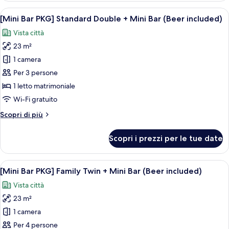
Bar
PKG]
Apri
Esposizione di snack con Pringles, birra
(Beer
8
Standard
[Mini Bar PKG] Standard Double + Mini Bar (Beer included)
tutte
included)
Twin
Vista città
+
le
Mini
23 m²
foto
Bar
per
1 camera
(Beer
[Mini
included)
Per 3 persone
Bar
1 letto matrimoniale
PKG]
Wi-Fi gratuito
Standard
Altri
Scopri di più
Double
dettagli
+
per
Scopri i prezzi per le tue date
Mini
[Mini
Bar
Bar
PKG]
Apri
Esposizione di snack con Pringles, birra
(Beer
7
Standard
[Mini Bar PKG] Family Twin + Mini Bar (Beer included)
tutte
included)
Double
Vista città
+
le
Mini
23 m²
foto
Bar
per
1 camera
(Beer
[Mini
included)
Per 4 persone