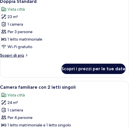
7
2
Doppia Standard
tutte
letti
Vista città
singoli
le
23 m²
foto
per
1 camera
Doppia
Per 3 persone
Standard
1 letto matrimoniale
Wi-Fi gratuito
Altri
Scopri di più
dettagli
per
Scopri i prezzi per le tue date
Doppia
Standard
Apri
Camera d'albergo con due letti, un com
6
Camera familiare con 2 letti singoli
tutte
Vista città
le
24 m²
foto
per
1 camera
Camera
Per 4 persone
familiare
1 letto matrimoniale e 1 letto singolo