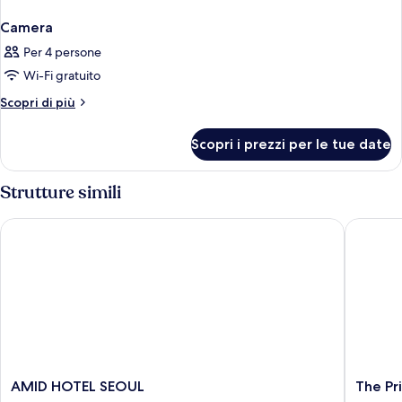
Camera
Per 4 persone
Wi-Fi gratuito
Altri
Scopri di più
dettagli
per
Scopri i prezzi per le tue date
Camera
Strutture simili
AMID HOTEL SEOUL
The Prim
AMID
The
AMID HOTEL SEOUL
The Pr
HOTEL
Prima