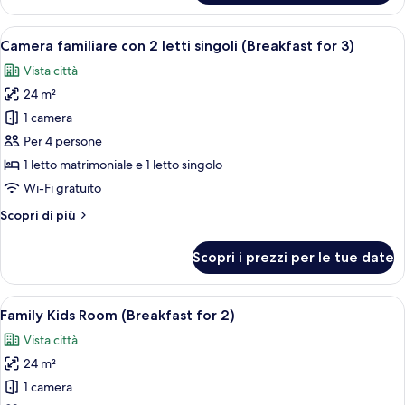
Deluxe
View
con
Apri
Una cucina moderna con uno chef che pr
+
7
2
Camera familiare con 2 letti singoli (Breakfast for 3)
tutte
Breakfast
letti
Vista città
singoli
le
for
(Jogyesa-
24 m²
foto
2)
Temple
per
1 camera
View
Camera
+
Per 4 persone
Breakfast
familiare
1 letto matrimoniale e 1 letto singolo
for
con
Wi-Fi gratuito
2)
2
Altri
Scopri di più
letti
dettagli
singoli
per
Scopri i prezzi per le tue date
(Breakfast
Camera
familiare
for
con
Apri
Una camera d'albergo con un letto a ca
3)
7
2
Family Kids Room (Breakfast for 2)
tutte
letti
Vista città
singoli
le
(Breakfast
24 m²
foto
for
per
1 camera
3)