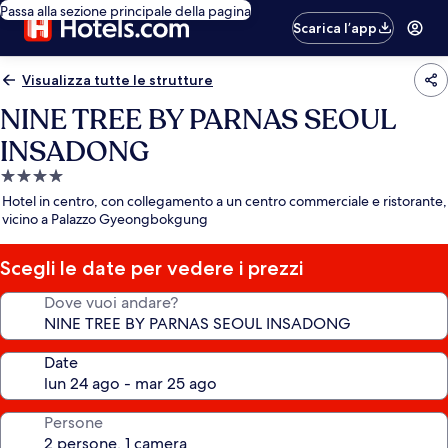
Passa alla sezione principale della pagina
Scarica l’app
Visualizza tutte le strutture
NINE TREE BY PARNAS SEOUL
INSADONG
Struttura
a
Hotel in centro, con collegamento a un centro commerciale e ristorante,
4.0
vicino a Palazzo Gyeongbokgung
stelle
Scegli le date per vedere i prezzi
Dove vuoi andare?
Date
Persone