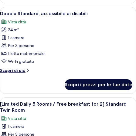
Standard
for
con
Apri
Una camera d'albergo con un letto, un
1)
6
2
Doppia Standard, accessibile ai disabili
tutte
letti
Vista città
singoli
le
(Breakfast
24 m²
foto
for
per
1 camera
1)
Doppia
Per 3 persone
Standard,
1 letto matrimoniale
accessibile
Wi-Fi gratuito
ai
Altri
Scopri di più
disabili
dettagli
per
Scopri i prezzi per le tue date
Doppia
Standard,
accessibile
Apri
Camera d'albergo con due letti, una scr
7
ai
[Limited Daily 5 Rooms / Free breakfast for 2] Standard
tutte
disabili
Twin Room
le
Vista città
foto
1 camera
per
Per 3 persone
[Limited