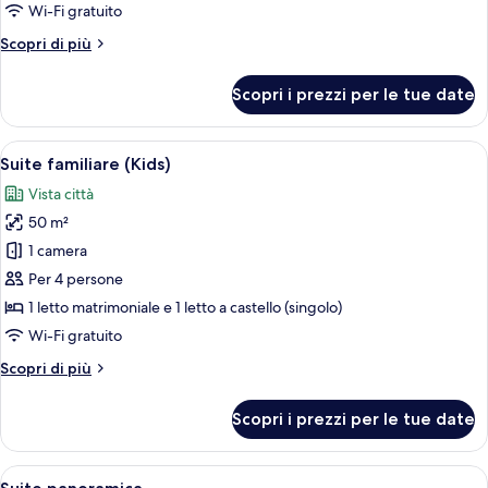
(Twin)
Wi-Fi gratuito
Altri
Scopri di più
dettagli
per
Scopri i prezzi per le tue date
Suite
familiare
(Twin)
Apri
Camera d'albergo moderna con un letto
9
Suite familiare (Kids)
tutte
Vista città
le
50 m²
foto
per
1 camera
Suite
Per 4 persone
familiare
1 letto matrimoniale e 1 letto a castello (singolo)
(Kids)
Wi-Fi gratuito
Altri
Scopri di più
dettagli
per
Scopri i prezzi per le tue date
Suite
familiare
(Kids)
Apri
Una camera d'albergo moderna con due 
9