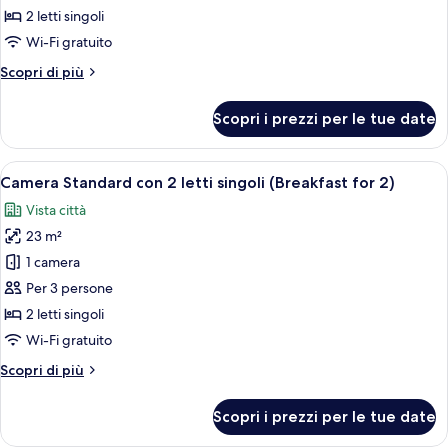
Deluxe
2 letti singoli
con
Wi-Fi gratuito
2
Altri
Scopri di più
letti
dettagli
singoli
per
Scopri i prezzi per le tue date
(Jogyesa
Camera
Deluxe
-
con
Apri
Una cucina moderna con uno chef che pr
Temple
7
2
Camera Standard con 2 letti singoli (Breakfast for 2)
tutte
View)
letti
Vista città
singoli
le
(Jogyesa
23 m²
foto
-
per
1 camera
Temple
Camera
View)
Per 3 persone
Standard
2 letti singoli
con
Wi-Fi gratuito
2
Altri
Scopri di più
letti
dettagli
singoli
per
Scopri i prezzi per le tue date
(Breakfast
Camera
Standard
for