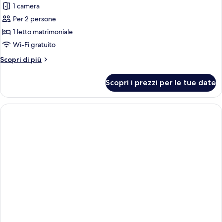
1 camera
singoli
le
Per 2 persone
foto
per
1 letto matrimoniale
[Free
Wi-Fi gratuito
Upgrade]
Altri
Scopri di più
Standard
dettagli
to
per
Scopri i prezzi per le tue date
[Free
Deluxe
Upgrade]
Double
Standard
to
Deluxe
Double