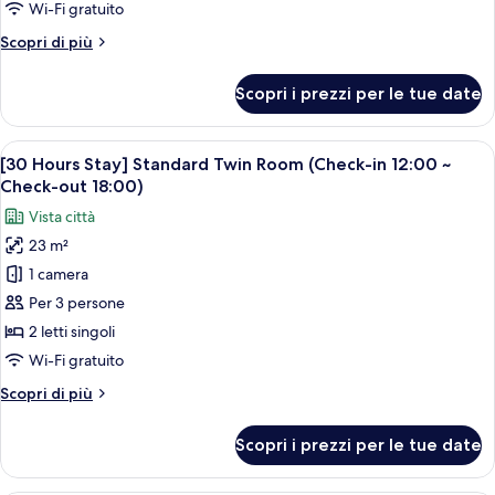
Wi-Fi gratuito
Altri
Scopri di più
dettagli
per
Scopri i prezzi per le tue date
Suite
(Quad)
Apri
Camera d'albergo con due letti, una scr
6
[30 Hours Stay] Standard Twin Room (Check-in 12:00 ~
tutte
Check-out 18:00)
le
Vista città
foto
23 m²
per
1 camera
[30
Hours
Per 3 persone
Stay]
2 letti singoli
Standard
Wi-Fi gratuito
Twin
Altri
Scopri di più
Room
dettagli
(Check-
per
Scopri i prezzi per le tue date
[30
in
Hours
12:00
Stay]