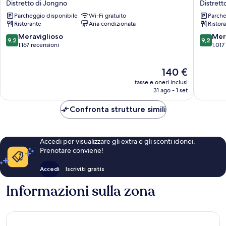
Distretto di Jongno
Distrett
SEOUL
Hotel
Parcheggio disponibile
Wi-Fi gratuito
Parche
Distretto
Jongno
Ristorante
Aria condizionata
Ristor
di
Insadon
Jongno
Distrett
9.2
9.2
Meraviglioso
Mer
9,2
9,2
di
su
su
1.167 recensioni
1.017
Jongno
10,
10,
Meraviglioso,
Meravigl
Il
140 €
1.167
1.017
prezzo
recensioni
recensio
tasse e oneri inclusi
attuale
31 ago - 1 set
è
140 €
Confronta strutture simili
Accedi per visualizzare gli extra e gli sconti idonei.
Prenotare conviene!
Accedi
Iscriviti gratis
Informazioni sulla zona