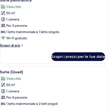
Suite panoramica
tutte
Vista città
le
50 m²
foto
per
1 camera
Suite
Per 3 persone
panoramica
1 letto matrimoniale e 1 letto singolo
Wi-Fi gratuito
Altri
Scopri di più
dettagli
per
Scopri i prezzi per le tue date
Suite
panoramica
Apri
Una camera d'albergo moderna con un gr
7
Suite (Quad)
tutte
Vista città
le
50 m²
foto
per
1 camera
Suite
Per 4 persone
(Quad)
1 letto matrimoniale e 2 letti singoli