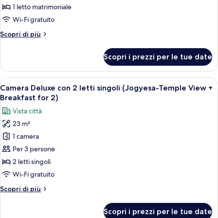
Deluxe
1 letto matrimoniale
(Jogyesa-
Wi-Fi gratuito
Temple
Altri
Scopri di più
View
dettagli
+
per
Scopri i prezzi per le tue date
Breakfast
Doppia
Deluxe
for
(Jogyesa-
Apri
Una cucina moderna con uno chef che pr
2)
8
Temple
Camera Deluxe con 2 letti singoli (Jogyesa-Temple View +
tutte
View
Breakfast for 2)
+
le
Vista città
Breakfast
foto
for
23 m²
per
2)
1 camera
Camera
Deluxe
Per 3 persone
con
2 letti singoli
2
Wi-Fi gratuito
letti
Altri
Scopri di più
singoli
dettagli
(Jogyesa-
per
Scopri i prezzi per le tue date
Camera
Temple