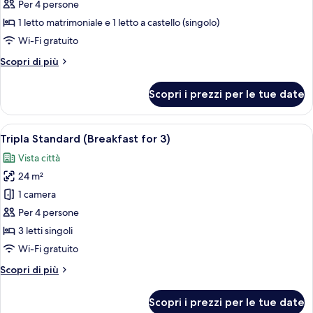
Family
Per 4 persone
Kids
1 letto matrimoniale e 1 letto a castello (singolo)
Room
Wi-Fi gratuito
(Breakfast
Altri
Scopri di più
for
dettagli
2)
per
Scopri i prezzi per le tue date
Family
Kids
Room
Apri
Una cucina moderna con uno chef che pr
6
(Breakfast
Tripla Standard (Breakfast for 3)
tutte
for
Vista città
2)
le
24 m²
foto
per
1 camera
Tripla
Per 4 persone
Standard
3 letti singoli
(Breakfast
Wi-Fi gratuito
for
Altri
Scopri di più
3)
dettagli
per
Scopri i prezzi per le tue date
Tripla