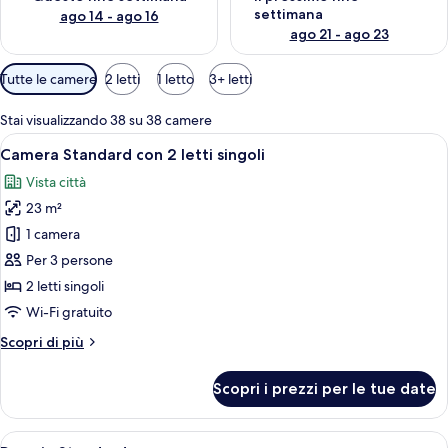
settimana
ago 14 - ago 16
ago 21 - ago 23
Filtri
Tutte le camere
2 letti
1 letto
3+ letti
disponibili
per
Stai visualizzando 38 su 38 camere
le
Apri
Camera d'albergo con due letti, una scr
6
Camera Standard con 2 letti singoli
camere
tutte
Vista città
le
23 m²
foto
per
1 camera
Camera
Per 3 persone
Standard
2 letti singoli
con
Wi-Fi gratuito
2
Altri
Scopri di più
letti
dettagli
singoli
per
Scopri i prezzi per le tue date
Camera
Standard
con
Apri
Una camera d'albergo con un letto grand