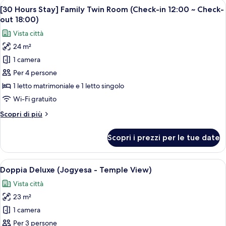
Apri
Camera d'albergo con due letti, un com
~
6
Standard
[30 Hours Stay] Family Twin Room (Check-in 12:00 ~ Check-
tutte
Check-
Twin
out 18:00)
Room
le
out
Vista città
(Check-
foto
18:00)
in
24 m²
per
12:00
1 camera
[30
~
Check-
Hours
Per 4 persone
out
Stay]
1 letto matrimoniale e 1 letto singolo
18:00)
Family
Wi-Fi gratuito
Twin
Altri
Scopri di più
Room
dettagli
(Check-
per
Scopri i prezzi per le tue date
[30
in
Hours
12:00
Stay]
Apri
Una camera d'albergo con un letto grand
~
6
Family
Doppia Deluxe (Jogyesa - Temple View)
tutte
Check-
Twin
Vista città
Room
le
out
(Check-
23 m²
foto
18:00)
in
per
1 camera
12:00
Doppia
~
Per 3 persone