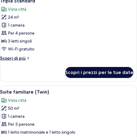
Tripla Standard
tutte
Vista città
le
24 m²
foto
per
1 camera
Tripla
Per 4 persone
Standard
3 letti singoli
Wi-Fi gratuito
Altri
Scopri di più
dettagli
per
Scopri i prezzi per le tue date
Tripla
Standard
Apri
Una moderna camera d'hotel con divano
8
Suite familiare (Twin)
tutte
Vista città
le
50 m²
foto
per
1 camera
Suite
Per 3 persone
familiare
1 letto matrimoniale e 1 letto singolo