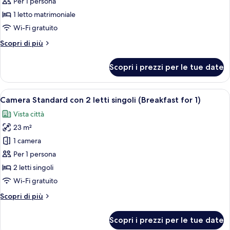
Doppia
Per 1 persona
Standard
1 letto matrimoniale
(Breakfast
Wi-Fi gratuito
for
Altri
Scopri di più
1)
dettagli
per
Scopri i prezzi per le tue date
Doppia
Standard
(Breakfast
Apri
Una cucina moderna con uno chef che pr
7
for
Camera Standard con 2 letti singoli (Breakfast for 1)
tutte
1)
Vista città
le
23 m²
foto
per
1 camera
Camera
Per 1 persona
Standard
2 letti singoli
con
Wi-Fi gratuito
2
Altri
Scopri di più
letti
dettagli
singoli
per
Scopri i prezzi per le tue date
(Breakfast
Camera