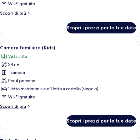
con
Wi-Fi gratuito
2
Altri
Scopri di più
letti
dettagli
singoli
per
Scopri i prezzi per le tue date
Camera
familiare
con
Apri
Una camera d'albergo con un letto a ca
6
2
Camera familiare (Kids)
tutte
letti
Vista città
singoli
le
24 m²
foto
per
1 camera
Camera
Per 4 persone
familiare
1 letto matrimoniale e 1 letto a castello (singolo)
(Kids)
Wi-Fi gratuito
Altri
Scopri di più
dettagli
per
Scopri i prezzi per le tue date
Camera
familiare
(Kids)
Apri
Camera d'albergo con due letti, una scr
5