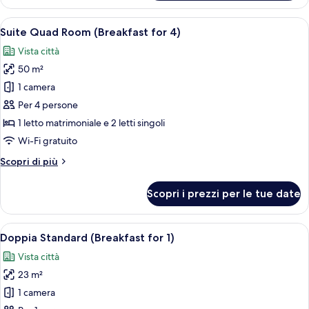
panoramica
(Breakfast
Apri
Una cucina moderna con uno chef che pr
8
for
Suite Quad Room (Breakfast for 4)
tutte
3)
Vista città
le
50 m²
foto
per
1 camera
Suite
Per 4 persone
Quad
1 letto matrimoniale e 2 letti singoli
Room
Wi-Fi gratuito
(Breakfast
Altri
Scopri di più
for
dettagli
4)
per
Scopri i prezzi per le tue date
Suite
Quad
Room
Apri
Una cucina moderna con uno chef che pr
8
(Breakfast
Doppia Standard (Breakfast for 1)
tutte
for
Vista città
4)
le
23 m²
foto
per
1 camera