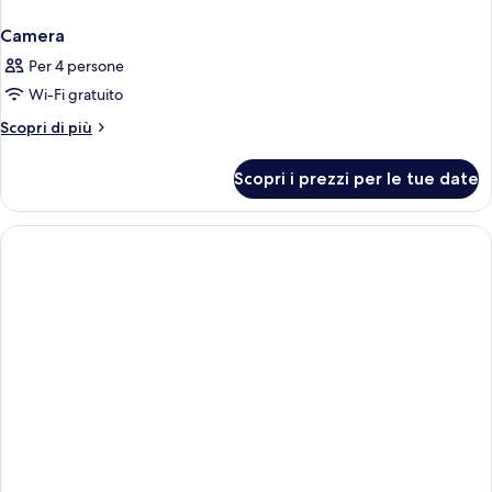
Camera
Per 4 persone
Wi-Fi gratuito
Altri
Scopri di più
dettagli
per
Scopri i prezzi per le tue date
Camera