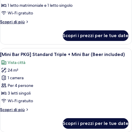
Bar
1 letto matrimoniale e 1 letto singolo
PKG]
Wi-Fi gratuito
Family
Altri
Scopri di più
Twin
dettagli
+
per
Scopri i prezzi per le tue date
Mini
[Mini
Bar
Bar
PKG]
Apri
Esposizione di snack con Pringles, birra
(Beer
6
Family
[Mini Bar PKG] Standard Triple + Mini Bar (Beer included)
tutte
included)
Twin
Vista città
+
le
Mini
24 m²
foto
Bar
per
1 camera
(Beer
[Mini
included)
Per 4 persone
Bar
3 letti singoli
PKG]
Wi-Fi gratuito
Standard
Altri
Scopri di più
Triple
dettagli
+
per
Scopri i prezzi per le tue date
Mini
[Mini
Bar