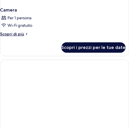
Camera
Per 1 persona
Wi-Fi gratuito
Altri
Scopri di più
dettagli
per
Scopri i prezzi per le tue date
Camera