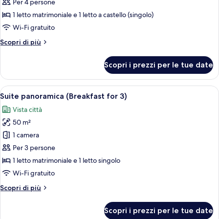
Family
Per 4 persone
Suite
1 letto matrimoniale e 1 letto a castello (singolo)
Kids
Wi-Fi gratuito
Room
Altri
Scopri di più
(Breakfast
dettagli
for
per
Scopri i prezzi per le tue date
2)
Family
Suite
Kids
Apri
Una cucina moderna con uno chef che pr
10
Room
Suite panoramica (Breakfast for 3)
tutte
(Breakfast
Vista città
for
le
2)
50 m²
foto
per
1 camera
Suite
Per 3 persone
panoramica
1 letto matrimoniale e 1 letto singolo
(Breakfast
Wi-Fi gratuito
for
Altri
Scopri di più
3)
dettagli
per
Scopri i prezzi per le tue date
Suite