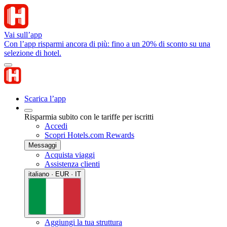
Vai sull’app
Con l’app risparmi ancora di più: fino a un 20% di sconto su una
selezione di hotel.
Scarica l’app
Risparmia subito con le tariffe per iscritti
Accedi
Scopri Hotels.com Rewards
Messaggi
Acquista viaggi
Assistenza clienti
italiano · EUR · IT
Aggiungi la tua struttura