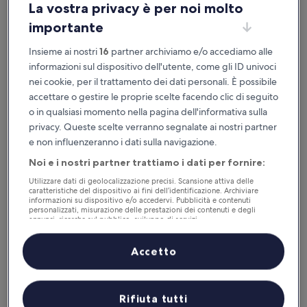
La vostra privacy è per noi molto
importante
Disponibile su iOS e Android
Insieme ai nostri
16
partner archiviamo e/o accediamo alle
informazioni sul dispositivo dell'utente, come gli ID univoci
nei cookie, per il trattamento dei dati personali. È possibile
accettare o gestire le proprie scelte facendo clic di seguito
o in qualsiasi momento nella pagina dell'informativa sulla
privacy. Queste scelte verranno segnalate ai nostri partner
e non influenzeranno i dati sulla navigazione.
Noi e i nostri partner trattiamo i dati per fornire:
Utilizzare dati di geolocalizzazione precisi. Scansione attiva delle
Perché scaricare la nostra app
caratteristiche del dispositivo ai fini dell’identificazione. Archiviare
informazioni su dispositivo e/o accedervi. Pubblicità e contenuti
personalizzati, misurazione delle prestazioni dei contenuti e degli
annunci, ricerche sul pubblico, sviluppo di servizi.
Elenco dei partner (fornitori)
Accetto
Risparmio
Ricevi sconti su una selezione di hotel
Rifiuta tutti