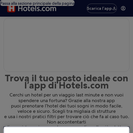
Passa alla sezione principale della pagina
Scarica l’app
editorial
Trova il tuo posto ideale con
l’app di Hotels.com
Cerchi un hotel per un viaggio last minute e non vuoi
spendere una fortuna? Grazie alla nostra app
puoi prenotare l’hotel dei tuoi sogni in modo facile,
veloce e sicuro. Scegli tra migliaia di strutture
e usa i nostri pratici filtri per trovare ciò che fa al caso tuo.
Non accontentarti
di una sistemazione qualunque: scegli quella più adatta a
te.