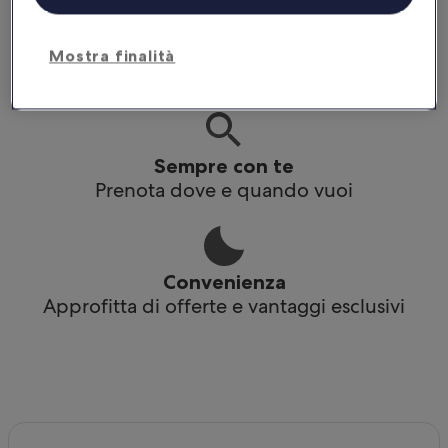
Praticità
Mostra finalità
Accedi ai tuoi itinerari anche offline
Sempre con te
Prenota dove e quando vuoi
Convenienza
Approfitta di offerte e vantaggi esclusivi