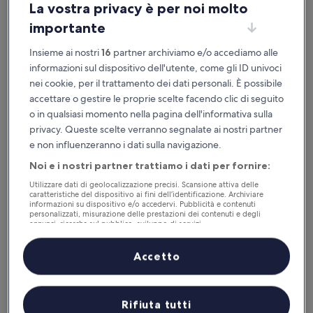
La vostra privacy è per noi molto
importante
Disponibile su iOS e Android
Insieme ai nostri
16
partner archiviamo e/o accediamo alle
informazioni sul dispositivo dell'utente, come gli ID univoci
nei cookie, per il trattamento dei dati personali. È possibile
accettare o gestire le proprie scelte facendo clic di seguito
o in qualsiasi momento nella pagina dell'informativa sulla
privacy. Queste scelte verranno segnalate ai nostri partner
e non influenzeranno i dati sulla navigazione.
Noi e i nostri partner trattiamo i dati per fornire:
Utilizzare dati di geolocalizzazione precisi. Scansione attiva delle
Perché scaricare la nostra app
caratteristiche del dispositivo ai fini dell’identificazione. Archiviare
informazioni su dispositivo e/o accedervi. Pubblicità e contenuti
personalizzati, misurazione delle prestazioni dei contenuti e degli
annunci, ricerche sul pubblico, sviluppo di servizi.
Elenco dei partner (fornitori)
Accetto
Risparmio
Ricevi sconti su una selezione di hotel
Rifiuta tutti