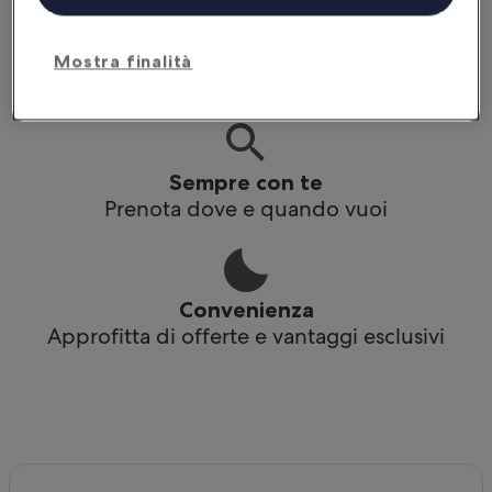
Praticità
Mostra finalità
Accedi ai tuoi itinerari anche offline
Sempre con te
Prenota dove e quando vuoi
Convenienza
Approfitta di offerte e vantaggi esclusivi