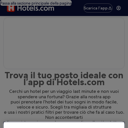
Passa alla sezione principale della pagina
Scarica l’app
editorial
Trova il tuo posto ideale con
l’app di Hotels.com
Cerchi un hotel per un viaggio last minute e non vuoi
spendere una fortuna? Grazie alla nostra app
puoi prenotare l’hotel dei tuoi sogni in modo facile,
veloce e sicuro. Scegli tra migliaia di strutture
e usa i nostri pratici filtri per trovare ciò che fa al caso tuo.
Non accontentarti
di una sistemazione qualunque: scegli quella più adatta a
te.