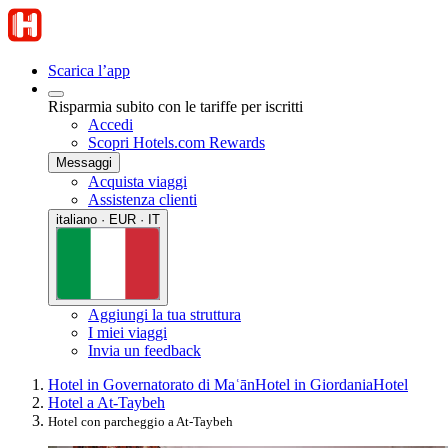
Scarica l’app
Risparmia subito con le tariffe per iscritti
Accedi
Scopri Hotels.com Rewards
Messaggi
Acquista viaggi
Assistenza clienti
italiano · EUR · IT
Aggiungi la tua struttura
I miei viaggi
Invia un feedback
Hotel in Governatorato di Maʿān
Hotel in Giordania
Hotel
Hotel a At-Taybeh
Hotel con parcheggio a At-Taybeh