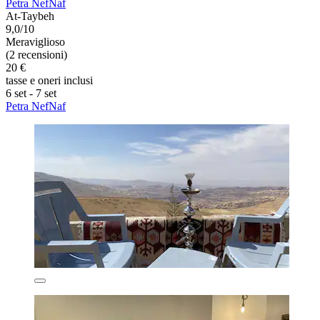
Petra NefNaf
At-Taybeh
9,0/10
Meraviglioso
(2 recensioni)
20 €
tasse e oneri inclusi
6 set - 7 set
Petra NefNaf