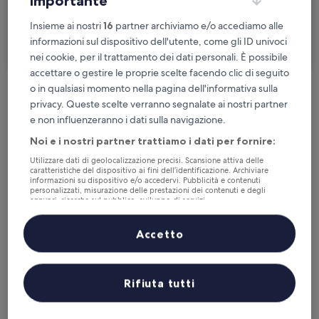
importante
Sono in viaggio per lavoro
Insieme ai nostri
16
partner archiviamo e/o accediamo alle
informazioni sul dispositivo dell'utente, come gli ID univoci
Cerca
nei cookie, per il trattamento dei dati personali. È possibile
accettare o gestire le proprie scelte facendo clic di seguito
o in qualsiasi momento nella pagina dell'informativa sulla
Cancellazione gratuita se cambi
privacy. Queste scelte verranno segnalate ai nostri partner
programma
e non influenzeranno i dati sulla navigazione.
Noi e i nostri partner trattiamo i dati per fornire:
Accumula vantaggi con ogni notte di
Utilizzare dati di geolocalizzazione precisi. Scansione attiva delle
soggiorno
caratteristiche del dispositivo ai fini dell’identificazione. Archiviare
informazioni su dispositivo e/o accedervi. Pubblicità e contenuti
personalizzati, misurazione delle prestazioni dei contenuti e degli
annunci, ricerche sul pubblico, sviluppo di servizi.
Risparmia di più con le tariffe per soli
Elenco dei partner (fornitori)
iscritti
Accetto
Controlla i prezzi per queste date
Rifiuta tutti
Questa sera
Domani