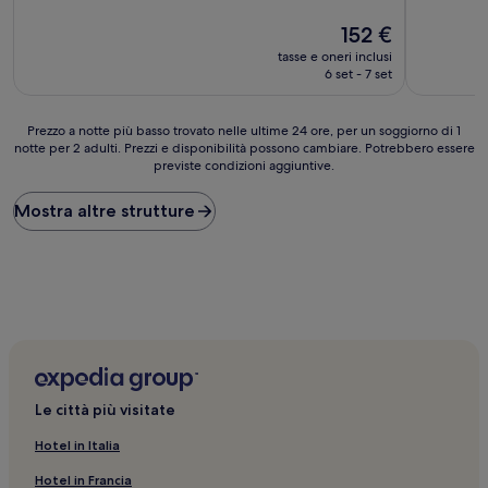
10,
10,
Eccezionale,
Il
Ottimo,
152 €
(86
prezzo
(1
tasse e oneri inclusi
recensioni)
attuale
recension
6 set - 7 set
è
152 €
Prezzo
Prezzo a notte più basso trovato nelle ultime 24 ore, per un soggiorno di 1
notte per 2 adulti. Prezzi e disponibilità possono cambiare. Potrebbero essere
a
previste condizioni aggiuntive.
notte
più
basso
Mostra altre strutture
trovato
nelle
ultime
24
ore,
per
un
soggiorno
di
1
Le città più visitate
notte
per
Hotel in Italia
2
Hotel in Francia
adulti.