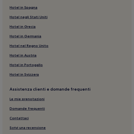
Prezzi
Hotel in Spagna
e
disponibilità
Hotel negli Stati Uniti
possono
cambiare.
Hotel in Grecia
Potrebbero
essere
Hotel in Germania
previste
Hotel nel Regno Unito
condizioni
aggiuntive.
Hotel in Austria
Hotel in Portogallo
Hotel in Svizzera
Assistenza clienti e domande frequenti
Le mie prenotazioni
Domande frequenti
Contattaci
Scrivi una recensione