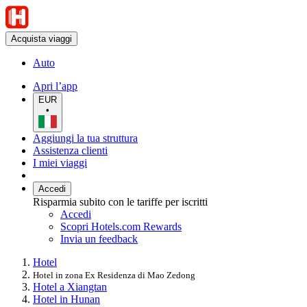
Acquista viaggi
Auto
Apri l’app
EUR
•
Aggiungi la tua struttura
Assistenza clienti
I miei viaggi
Accedi
Risparmia subito con le tariffe per iscritti
Accedi
Scopri Hotels.com Rewards
Invia un feedback
Hotel
Hotel in zona Ex Residenza di Mao Zedong
Hotel a Xiangtan
Hotel in Hunan