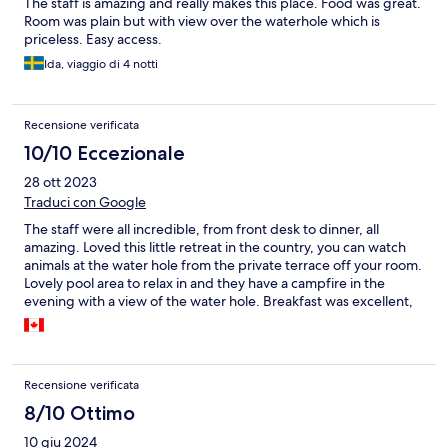
The staff is amazing and really makes this place. Food was great.
Room was plain but with view over the waterhole which is
priceless. Easy access.
Ida, viaggio di 4 notti
Recensione verificata
10/10 Eccezionale
28 ott 2023
Traduci con Google
The staff were all incredible, from front desk to dinner, all
amazing. Loved this little retreat in the country, you can watch
animals at the water hole from the private terrace off your room.
Lovely pool area to relax in and they have a campfire in the
evening with a view of the water hole. Breakfast was excellent,
dinner was on the pricier side for a lodge at N$400 pp but the
quality was outstanding so I was ok with it.
Recensione verificata
8/10 Ottimo
10 giu 2024