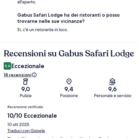
all'aperto.
Gabus Safari Lodge ha dei ristoranti o posso
trovarne nelle sue vicinanze?
Sì, c'è un ristorante in loco.
Recensioni su Gabus Safari Lodge
Recensioni
Eccezionale
9,4
18 recensioni
9,0
9,4
9,6
Pulizia
Posizione
Personale e servizio
Recensioni
Recensione verificata
10/10 Eccezionale
10 ott 2025
Traduci con Google