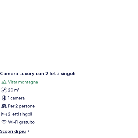
Camera Luxury con 2 letti singoli
Vista montagna
20 m²
1 camera
Per 2 persone
2 letti singoli
Wi-Fi gratuito
Altri
Scopri di più
dettagli