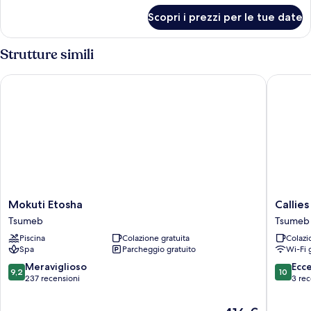
per
Scopri i prezzi per le tue date
Camera
Luxury
con
Strutture simili
2
letti
Mokuti Etosha
Callies 
singoli
Mokuti
Callies
Mokuti Etosha
Callie
Etosha
Game
Tsumeb
Tsumeb
Tsumeb
Lodge
Piscina
Colazione gratuita
Colazi
Safaris
Spa
Parcheggio gratuito
Wi-Fi 
Tsumeb
9.2
10.0
Meraviglioso
Ecc
9,2
10
su
su
237 recensioni
3 rec
10,
10,
Meraviglioso,
Eccezion
Il