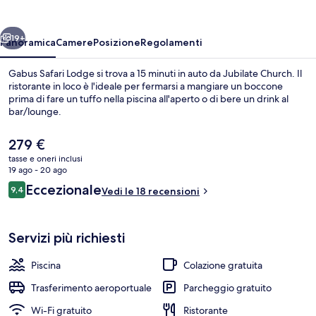
ietro
Avanti
19+
Panoramica
Camere
Posizione
Regolamenti
Gabus Safari Lodge si trova a 15 minuti in auto da Jubilate Church. Il
ristorante in loco è l'ideale per fermarsi a mangiare un boccone
prima di fare un tuffo nella piscina all'aperto o di bere un drink al
bar/lounge.
Il
279 €
prezzo
tasse e oneri inclusi
attuale
19 ago - 20 ago
è
Recensioni
Eccezionale
9,4
Camera Deluxe con letto matrimoniale o 
Vedi le 18 recensioni
279 €
9,4 su 10
Servizi più richiesti
Piscina
Colazione gratuita
Trasferimento aeroportuale
Parcheggio gratuito
Wi-Fi gratuito
Ristorante