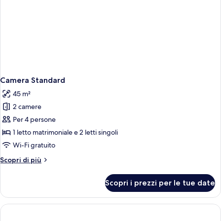
Camera Standard
45 m²
2 camere
Per 4 persone
1 letto matrimoniale e 2 letti singoli
Wi-Fi gratuito
Altri
Scopri di più
dettagli
per
Scopri i prezzi per le tue date
Camera
Standard