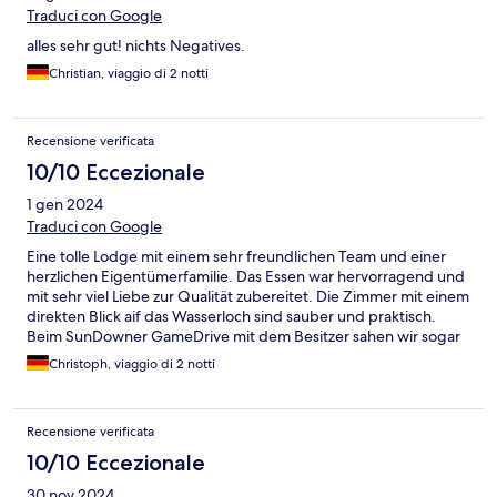
Traduci con Google
alles sehr gut! nichts Negatives.
Christian, viaggio di 2 notti
Recensione verificata
10/10 Eccezionale
1 gen 2024
Traduci con Google
Eine tolle Lodge mit einem sehr freundlichen Team und einer
herzlichen Eigentümerfamilie. Das Essen war hervorragend und
mit sehr viel Liebe zur Qualität zubereitet. Die Zimmer mit einem
direkten Blick aif das Wasserloch sind sauber und praktisch.
Beim SunDowner GameDrive mit dem Besitzer sahen wir sogar
einen Geparden. Somit alles bestens und wir kommen gerne
Christoph, viaggio di 2 notti
wieder.
Recensione verificata
10/10 Eccezionale
30 nov 2024