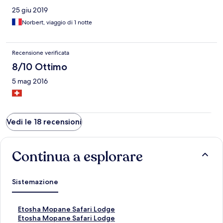
25 giu 2019
Norbert, viaggio di 1 notte
Recensione verificata
8/10 Ottimo
5 mag 2016
Vedi le 18 recensioni
Continua a esplorare
Sistemazione
L
Etosha Mopane Safari Lodge
i
L
Etosha Mopane Safari Lodge