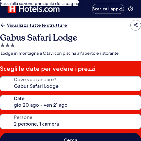
Passa alla sezione principale della pagina
Scarica l’app
Visualizza tutte le strutture
Gabus Safari Lodge
Struttura
a
Lodge in montagna a Otavi con piscina all'aperto e ristorante
3.0
stelle
Scegli le date per vedere i prezzi
Dove vuoi andare?
Date
Persone
Cerca