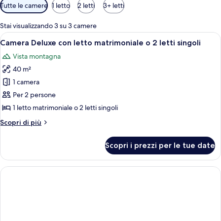
Filtri
Tutte le camere
1 letto
2 letti
3+ letti
disponibili
per
Stai visualizzando 3 su 3 camere
le
Apri
Camera Deluxe con letto matrimoniale o 
5
Camera Deluxe con letto matrimoniale o 2 letti singoli
camere
tutte
Vista montagna
le
40 m²
foto
per
1 camera
Camera
Per 2 persone
Deluxe
1 letto matrimoniale o 2 letti singoli
con
Altri
Scopri di più
letto
dettagli
matrimoniale
per
Scopri i prezzi per le tue date
Camera
o
Deluxe
2
con
letti
letto
singoli
matrimoniale
o
2
letti
singoli