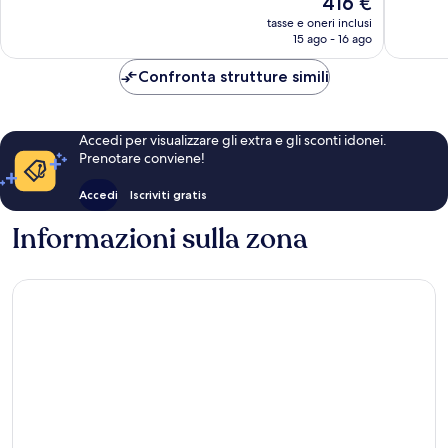
416 €
237
3
prezzo
tasse e oneri inclusi
recensioni
recensio
attuale
15 ago - 16 ago
è
416 €
Confronta strutture simili
Accedi per visualizzare gli extra e gli sconti idonei.
Prenotare conviene!
Accedi
Iscriviti gratis
Informazioni sulla zona