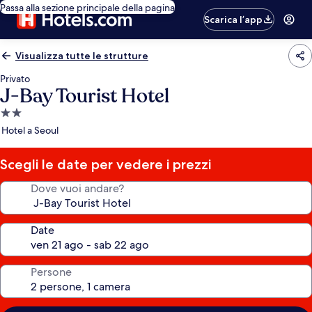
Passa alla sezione principale della pagina
Scarica l’app
Visualizza tutte le strutture
Privato
J-Bay Tourist Hotel
Struttura
a
Hotel a Seoul
2.0
stelle
Scegli le date per vedere i prezzi
Dove vuoi andare?
Date
Persone