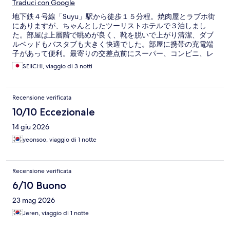
Traduci con Google
地下鉄４号線「Suyu」駅から徒歩１５分程。焼肉屋とラブホ街
にありますが、ちゃんとしたツーリストホテルで３泊しまし
た。部屋は上層階で眺めが良く、靴を脱いで上がり清潔、ダブ
ルベッドもバスタブも大きく快適でした。部屋に携帯の充電端
子があって便利。最寄りの交差点前にスーパー、コンビニ、レ
ストランも多数あります。強いていえば、ソウル中心街から地
SEIICHI, viaggio di 3 notti
下鉄で４〜５０分掛かります。バスもありますが渋滞が激し
く、移動時間には余裕を持つことが必要です。コスパもよく、
スタッフも気さくでした。もしまた機会があれば利用すると思
Recensione verificata
います。
10/10 Eccezionale
14 giu 2026
yeonsoo, viaggio di 1 notte
Recensione verificata
6/10 Buono
23 mag 2026
Jeren, viaggio di 1 notte