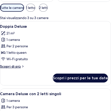
Filtri
Tutte le camere
1 letto
2 letti
disponibili
per
Stai visualizzando 3 su 3 camere
le
Apri
Una camera d'albergo moderna con un l
8
Doppia Deluxe
camere
tutte
21 m²
le
1 camera
foto
per
Per 2 persone
Doppia
1 letto queen
Deluxe
Wi-Fi gratuito
Altri
Scopri di più
dettagli
per
Scopri i prezzi per le tue date
Doppia
Deluxe
Apri
Una camera d'albergo con un letto, un
9
Camera Deluxe con 2 letti singoli
tutte
1 camera
le
Per 3 persone
foto