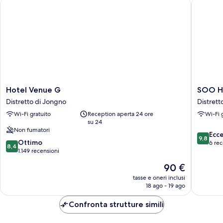
Hotel Venue G
SOO HO
Hotel
SOO
Hotel Venue G
SOO H
Venue
HOTEL
Distretto di Jongno
Distret
G
Distrett
Wi-Fi gratuito
Reception aperta 24 ore
Wi-Fi 
Distretto
di
su 24
di
Gangbu
Non fumatori
Jongno
9.8
Ecc
9,8
8.4
Ottimo
su
6 rec
8,4
su
1.149 recensioni
10,
10,
Eccezion
Il
90 €
Ottimo,
6
prezzo
1.149
tasse e oneri inclusi
recensio
attuale
18 ago - 19 ago
recensioni
è
90 €
Confronta strutture simili