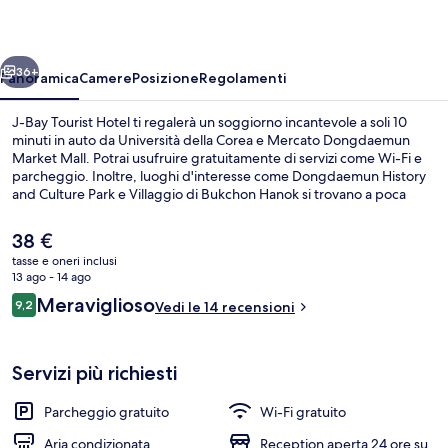
Hotel
ietro
Avanti
36+
Panoramica
Camere
Posizione
Regolamenti
J-Bay Tourist Hotel ti regalerà un soggiorno incantevole a soli 10
minuti in auto da Università della Corea e Mercato Dongdaemun
Market Mall. Potrai usufruire gratuitamente di servizi come Wi-Fi e
parcheggio. Inoltre, luoghi d'interesse come Dongdaemun History
and Culture Park e Villaggio di Bukchon Hanok si trovano a poca
distanza in auto dalla struttura. La struttura è una comoda base per
spostarsi con i mezzi pubblici: Stazione di Suyu si trova a 5 min a
Il
38 €
piedi e Stazione metro di Gaori a 14.
prezzo
tasse e oneri inclusi
attuale
13 ago - 14 ago
Dettaglio esterni
è
Recensioni
Meraviglioso
9,2
Vedi le 14 recensioni
38 €
9,2 su 10
Servizi più richiesti
Parcheggio gratuito
Wi-Fi gratuito
Aria condizionata
Reception aperta 24 ore su