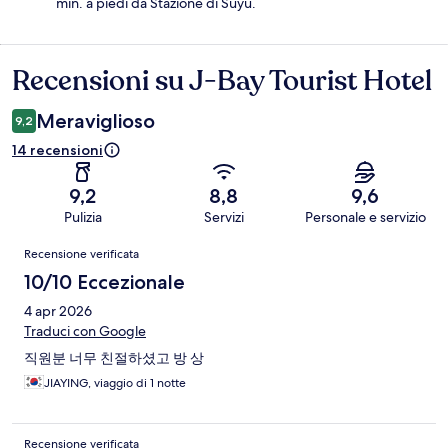
min. a piedi da Stazione di Suyu.
Recensioni su J-Bay Tourist Hotel
Recensioni
Meraviglioso
9,2
14 recensioni
9,2
8,8
9,6
Pulizia
Servizi
Personale e servizio
Recensioni
Recensione verificata
10/10 Eccezionale
4 apr 2026
Traduci con Google
직원분 너무 친절하셨고 방 상
JIAYING, viaggio di 1 notte
Recensione verificata