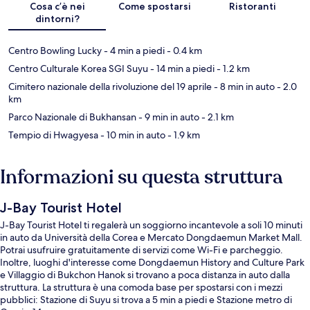
Cosa c’è nei
Come spostarsi
Ristoranti
dintorni?
Centro Bowling Lucky
- 4 min a piedi
- 0.4 km
Centro Culturale Korea SGI Suyu
- 14 min a piedi
- 1.2 km
Cimitero nazionale della rivoluzione del 19 aprile
- 8 min in auto
- 2.0
km
Parco Nazionale di Bukhansan
- 9 min in auto
- 2.1 km
Tempio di Hwagyesa
- 10 min in auto
- 1.9 km
Informazioni su questa struttura
J-Bay Tourist Hotel
J-Bay Tourist Hotel ti regalerà un soggiorno incantevole a soli 10 minuti
in auto da Università della Corea e Mercato Dongdaemun Market Mall.
Potrai usufruire gratuitamente di servizi come Wi-Fi e parcheggio.
Inoltre, luoghi d'interesse come Dongdaemun History and Culture Park
e Villaggio di Bukchon Hanok si trovano a poca distanza in auto dalla
struttura. La struttura è una comoda base per spostarsi con i mezzi
pubblici: Stazione di Suyu si trova a 5 min a piedi e Stazione metro di