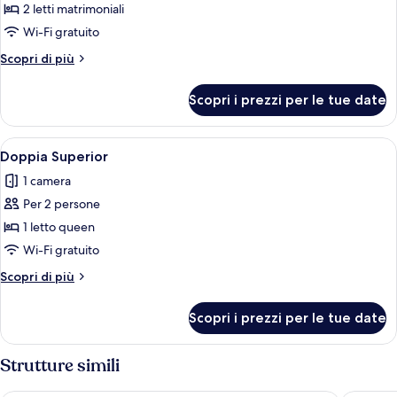
per
2 letti matrimoniali
Camera
Wi-Fi gratuito
Deluxe
Altri
Scopri di più
con
dettagli
2
per
Scopri i prezzi per le tue date
Camera
letti
Deluxe
singoli
con
Apri
Una camera d'albergo con un letto, u
9
2
Doppia Superior
tutte
letti
1 camera
singoli
le
Per 2 persone
foto
per
1 letto queen
Doppia
Wi-Fi gratuito
Superior
Altri
Scopri di più
dettagli
per
Scopri i prezzi per le tue date
Doppia
Superior
Strutture simili