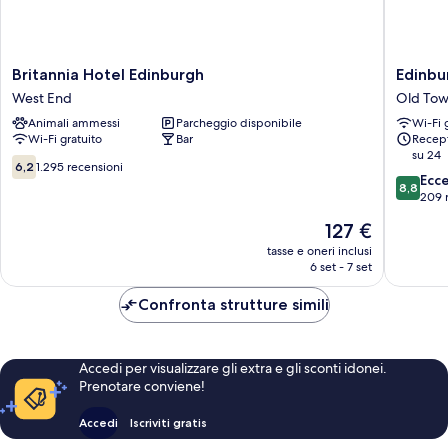
Britannia
Edinbur
Britannia Hotel Edinburgh
Edinbu
Hotel
Backpac
West End
Old Tow
Edinburgh
Hostel
Animali ammessi
Parcheggio disponibile
Wi-Fi 
West
Old
Wi-Fi gratuito
Bar
Recept
End
Town
su 24
Edinbur
6.2
6,2
1.295 recensioni
8.8
Ecc
su
8,8
su
209 
10,
10,
1.295
Il
127 €
Eccellen
recensioni
prezzo
209
tasse e oneri inclusi
attuale
6 set - 7 set
recensio
è
127 €
Confronta strutture simili
Accedi per visualizzare gli extra e gli sconti idonei.
Prenotare conviene!
Accedi
Iscriviti gratis