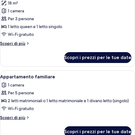
18 m²
foto
per
1 camera
Tripla
Per 3 persone
Comfort
1 letto queen e 1 letto singolo
Wi-Fi gratuito
Altri
Scopri di più
dettagli
per
Scopri i prezzi per le tue date
Tripla
Comfort
Apri
Una stanza con un letto, una scrivani
1
Appartamento familiare
tutte
1 camera
le
Per 5 persone
foto
per
2 letti matrimoniali o 1 letto matrimoniale e 1 divano letto (singolo)
Appartamento
Wi-Fi gratuito
familiare
Altri
Scopri di più
dettagli
per
Scopri i prezzi per le tue date
Appartamento