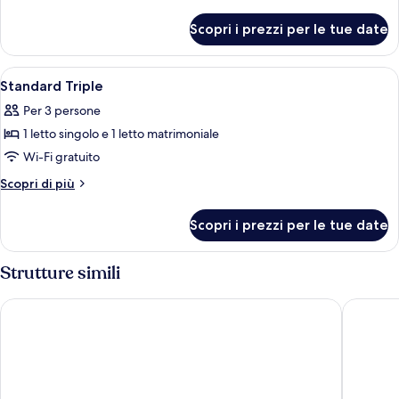
Double
dettagli
per
Scopri i prezzi per le tue date
Standard
Double
Apri
Ferro/asse da stiro, Wi-Fi gratuito, le
4
Standard Triple
tutte
Per 3 persone
le
1 letto singolo e 1 letto matrimoniale
foto
per
Wi-Fi gratuito
Standard
Altri
Scopri di più
Triple
dettagli
per
Scopri i prezzi per le tue date
Standard
Triple
Strutture simili
Britannia Hotel Edinburgh
Edinburg