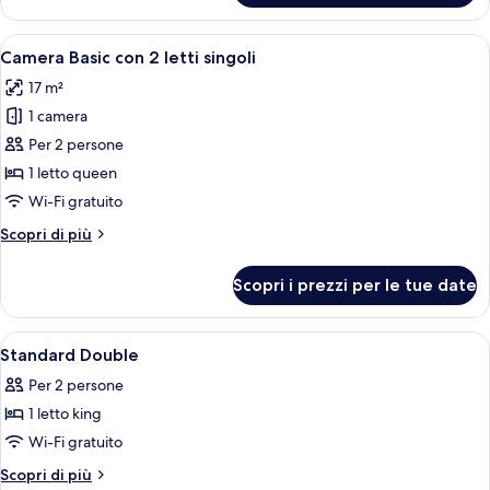
familiare
Apri
Camera Basic con 2 letti singoli | Ferro
1
Camera Basic con 2 letti singoli
tutte
17 m²
le
1 camera
foto
per
Per 2 persone
Camera
1 letto queen
Basic
Wi-Fi gratuito
con
Altri
Scopri di più
2
dettagli
letti
per
Scopri i prezzi per le tue date
Camera
singoli
Basic
con
Apri
Ferro/asse da stiro, Wi-Fi gratuito, le
3
2
Standard Double
tutte
letti
Per 2 persone
singoli
le
1 letto king
foto
per
Wi-Fi gratuito
Standard
Altri
Scopri di più