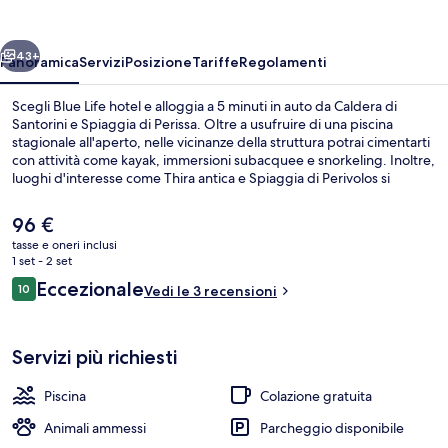
ietro
Avanti
43+
Panoramica
Servizi
Posizione
Tariffe
Regolamenti
Scegli Blue Life hotel e alloggia a 5 minuti in auto da Caldera di
Santorini e Spiaggia di Perissa. Oltre a usufruire di una piscina
stagionale all'aperto, nelle vicinanze della struttura potrai cimentarti
con attività come kayak, immersioni subacquee e snorkeling. Inoltre,
luoghi d'interesse come Thira antica e Spiaggia di Perivolos si
trovano a soli 5 minuti in auto.
Il
96 €
prezzo
tasse e oneri inclusi
attuale
1 set - 2 set
Piscina stagionale all'aperto
è
Recensioni
Eccezionale
10
Vedi le 3 recensioni
96 €
10 su 10
Servizi più richiesti
Piscina
Colazione gratuita
Animali ammessi
Parcheggio disponibile