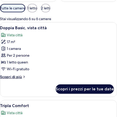
Filtri
Tutte le camere
1 letto
2 letti
disponibili
per
Stai visualizzando 6 su 6 camere
le
Apri
Una camera da letto con un letto, un
6
Doppia Basic, vista città
camere
tutte
Vista città
le
17 m²
foto
per
1 camera
Doppia
Per 2 persone
Basic,
1 letto queen
vista
Wi-Fi gratuito
città
Altri
Scopri di più
dettagli
per
Scopri i prezzi per le tue date
Doppia
Basic,
vista
Apri
Una stanza con un letto, una scrivania
13
città
Tripla Comfort
tutte
Vista città
le