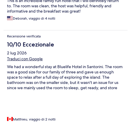
This is an incredible family run hotel that I will definitely return
to. The room was clean, the host was helpful, friendly and
informative and the breakfast was great!
Deborah, viaggio di 4 notti
Recensione verificata
10/10 Eccezionale
2 lug 2026
Traduci con Google
We had a wonderful stay at Bluelife Hotel in Santorini. The room
was a good size for our family of three and gave us enough
space to relax after a full day of exploring the island. The
bathroom was on the smaller side, but it wasn't an issue for us
since we mainly used the room to sleep, get ready, and store
our luggage. Each morning we enjoyed the complimentary
breakfast by the pool, which was a great way to start the day.
Most of our time was spent discovering the beauty of Santorini,
and in the evenings we loved sitting by the pool with a drink and
enjoying the peaceful atmosphere. The hotel is also
conveniently located about a 10-minute walk from a
Matthieu, viaggio di 2 notti
supermarket, making it easy to pick up snacks, drinks, or
anything else we needed during our stay. The prices were