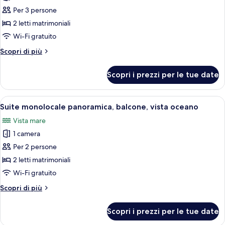
per
Per 3 persone
Suite
2 letti matrimoniali
monolocale
Wi-Fi gratuito
panoramica,
Altri
Scopri di più
balcone,
dettagli
vista
per
Scopri i prezzi per le tue date
Suite
oceano
monolocale
panoramica,
Apri
Camera d'albergo con due letti, una p
19
balcone,
Suite monolocale panoramica, balcone, vista oceano
tutte
vista
Vista mare
oceano
le
1 camera
foto
per
Per 2 persone
Suite
2 letti matrimoniali
monolocale
Wi-Fi gratuito
panoramica,
Altri
Scopri di più
balcone,
dettagli
vista
per
Scopri i prezzi per le tue date
Suite
oceano
monolocale