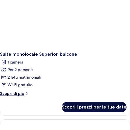
Suite monolocale Superior, balcone
1 camera
Per 2 persone
2 letti matrimoniali
Wi-Fi gratuito
Altri
Scopri di più
dettagli
per
Scopri i prezzi per le tue date
Suite
monolocale
Superior,
balcone