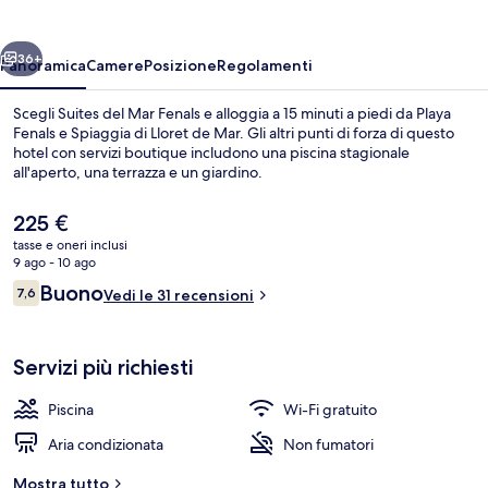
Fenals
ietro
Avanti
36+
Panoramica
Camere
Posizione
Regolamenti
Scegli Suites del Mar Fenals e alloggia a 15 minuti a piedi da Playa
Fenals e Spiaggia di Lloret de Mar. Gli altri punti di forza di questo
hotel con servizi boutique includono una piscina stagionale
all'aperto, una terrazza e un giardino.
Il
225 €
prezzo
tasse e oneri inclusi
attuale
9 ago - 10 ago
è
Recensioni
Buono
7,6
Piscina stagionale all'aperto, ombrelloni
Vedi le 31 recensioni
225 €
7,6 su 10
Servizi più richiesti
Piscina
Wi-Fi gratuito
Aria condizionata
Non fumatori
Mostra tutto