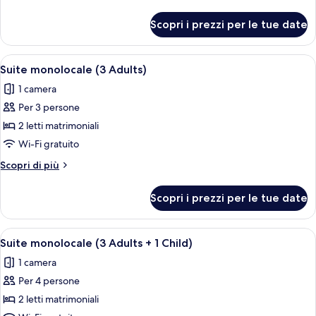
(2
dettagli
Adults
per
Scopri i prezzi per le tue date
Suite
+
monolocale
2
(2
Apri
Camera d'albergo con due letti, una p
Children)
19
Adults
Suite monolocale (3 Adults)
tutte
+
1 camera
2
le
Children)
Per 3 persone
foto
per
2 letti matrimoniali
Suite
Wi-Fi gratuito
monolocale
Altri
Scopri di più
(3
dettagli
Adults)
per
Scopri i prezzi per le tue date
Suite
monolocale
(3
Apri
Camera d'albergo con due letti, una p
19
Adults)
Suite monolocale (3 Adults + 1 Child)
tutte
1 camera
le
Per 4 persone
foto
per
2 letti matrimoniali