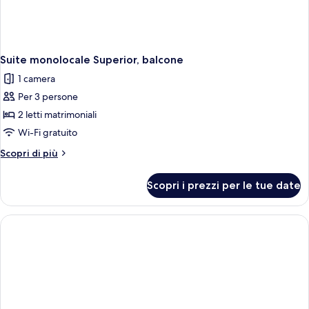
Suite monolocale Superior, balcone
1 camera
Per 3 persone
2 letti matrimoniali
Wi-Fi gratuito
Altri
Scopri di più
dettagli
per
Scopri i prezzi per le tue date
Suite
monolocale
Superior,
balcone