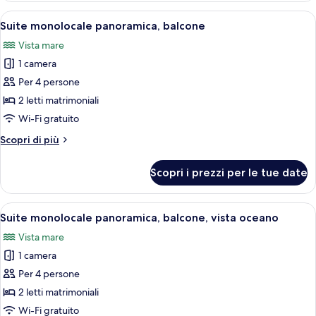
panoramica,
Apri
Camera d'albergo con due letti, una p
19
balcone,
Suite monolocale panoramica, balcone
tutte
vista
Vista mare
oceano
le
1 camera
foto
per
Per 4 persone
Suite
2 letti matrimoniali
monolocale
Wi-Fi gratuito
panoramica,
Altri
Scopri di più
balcone
dettagli
per
Scopri i prezzi per le tue date
Suite
monolocale
panoramica,
Apri
Camera d'albergo con due letti, una p
19
balcone
Suite monolocale panoramica, balcone, vista oceano
tutte
Vista mare
le
1 camera
foto
per
Per 4 persone
Suite
2 letti matrimoniali
monolocale
Wi-Fi gratuito