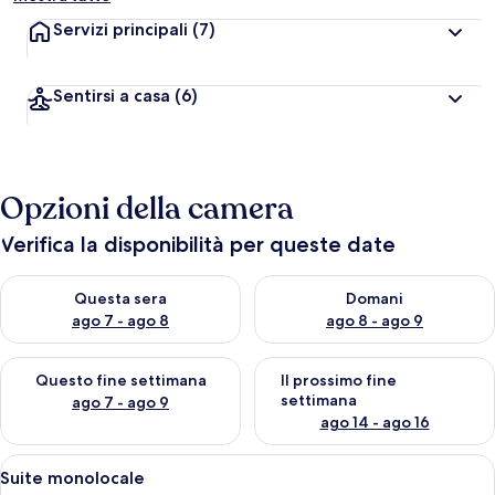
Servizi principali
(7)
Sentirsi a casa
(6)
Opzioni della camera
Verifica la disponibilità per queste date
Verifica la disponibilità per questa sera, ago 7 - ago 8
Verifica la disponibilità per d
Questa sera
Domani
ago 7 - ago 8
ago 8 - ago 9
Verifica la disponibilità per questo fine settimana, ago 7 - ago
Verifica la disponibilità per il
Questo fine settimana
Il prossimo fine
settimana
ago 7 - ago 9
ago 14 - ago 16
Apri
Camera d'albergo con due letti, una p
18
Suite monolocale
tutte