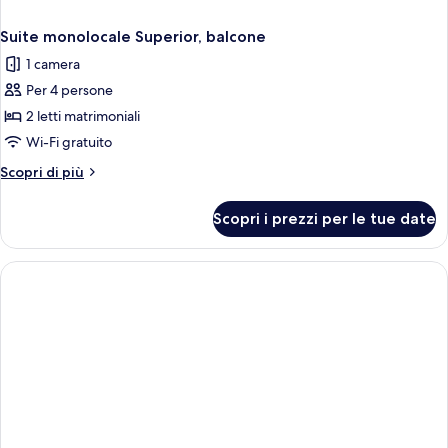
Suite monolocale Superior, balcone
1 camera
Per 4 persone
2 letti matrimoniali
Wi-Fi gratuito
Altri
Scopri di più
dettagli
per
Scopri i prezzi per le tue date
Suite
monolocale
Superior,
balcone