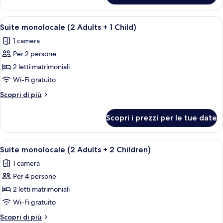
monolocale
panoramica
Apri
Camera d'albergo con due letti, una p
19
Suite monolocale (2 Adults + 1 Child)
tutte
1 camera
le
Per 2 persone
foto
per
2 letti matrimoniali
Suite
Wi-Fi gratuito
monolocale
Altri
Scopri di più
(2
dettagli
Adults
per
Scopri i prezzi per le tue date
Suite
+
monolocale
1
(2
Apri
Camera d'albergo con due letti, una p
Child)
19
Adults
Suite monolocale (2 Adults + 2 Children)
tutte
+
1 camera
1
le
Child)
Per 4 persone
foto
per
2 letti matrimoniali
Suite
Wi-Fi gratuito
monolocale
Altri
Scopri di più