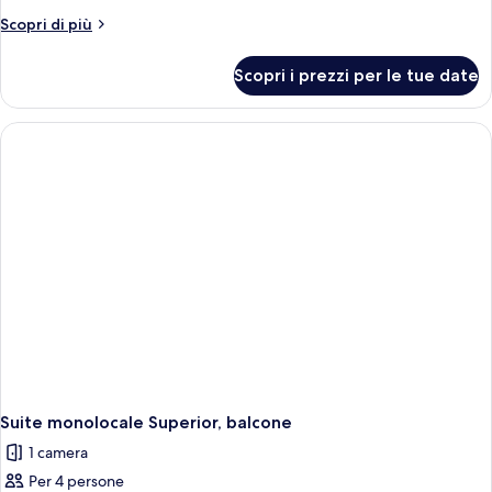
panoramica,
Altri
Scopri di più
balcone,
dettagli
vista
per
Scopri i prezzi per le tue date
Suite
oceano
monolocale
panoramica,
balcone,
vista
oceano
Suite monolocale Superior, balcone
1 camera
Per 4 persone