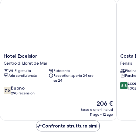
Hotel Excelsior
Costa En
Hotel
Costa
Hotel Excelsior
Costa 
Excelsior
Encanta
Centro di Lloret de Mar
Fenals
Centro
Suites
Wi-Fi gratuito
Ristorante
Piscin
di
&
Aria condizionata
Reception aperta 24 ore
Parche
Lloret
Resort
su 24
de
Fenals
8.8
Ecc
8,8
7.6
Mar
Buono
su
1.002
7,6
su
290 recensioni
10,
10,
Eccellen
Il
206 €
Buono,
1.002
prezzo
290
tasse e oneri inclusi
recensio
attuale
11 ago - 12 ago
recensioni
è
206 €
Confronta strutture simili