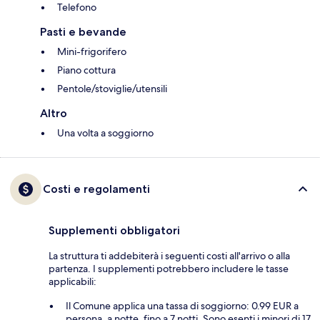
Telefono
Pasti e bevande
Mini-frigorifero
Piano cottura
Pentole/stoviglie/utensili
Altro
Una volta a soggiorno
Costi e regolamenti
Supplementi obbligatori
La struttura ti addebiterà i seguenti costi all'arrivo o alla
partenza. I supplementi potrebbero includere le tasse
applicabili:
Il Comune applica una tassa di soggiorno: 0.99 EUR a
persona, a notte, fino a 7 notti. Sono esenti i minori di 17