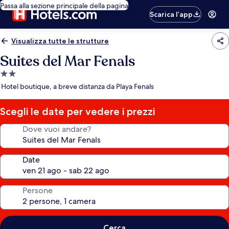
Passa alla sezione principale della pagina
Scarica l’app
Visualizza tutte le strutture
Suites del Mar Fenals
Struttura
a
Hotel boutique, a breve distanza da Playa Fenals
2.0
stelle
Scegli le date per vedere i prezzi
Dove vuoi andare?
Date
Persone
Cerca