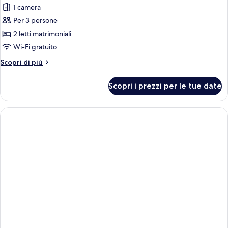
1 camera
Per 3 persone
2 letti matrimoniali
Wi-Fi gratuito
Altri
Scopri di più
dettagli
per
Scopri i prezzi per le tue date
Suite
monolocale
Superior,
balcone