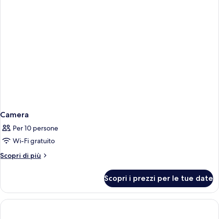
Camera
Per 10 persone
Wi-Fi gratuito
Altri
Scopri di più
dettagli
per
Scopri i prezzi per le tue date
Camera