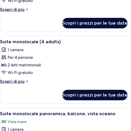
Suite
Wi-Fi gratuito
monolocale
Altri
Scopri di più
(3
dettagli
Adults
per
Scopri i prezzi per le tue date
Suite
+
monolocale
1
(3
Apri
Una camera d'albergo con due letti, un
Child)
16
Adults
Suite monolocale (4 adults)
tutte
+
1 camera
1
le
Child)
Per 4 persone
foto
per
2 letti matrimoniali
Suite
Wi-Fi gratuito
monolocale
Altri
Scopri di più
(4
dettagli
adults)
per
Scopri i prezzi per le tue date
Suite
monolocale
(4
Apri
Un balcone con mobili in vimini, vista s
19
adults)
Suite monolocale panoramica, balcone, vista oceano
tutte
Vista mare
le
1 camera
foto