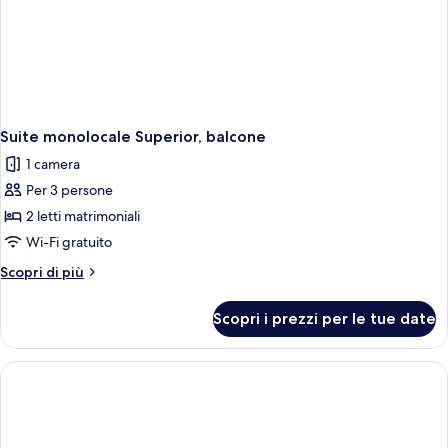
Suite monolocale Superior, balcone
1 camera
Per 3 persone
2 letti matrimoniali
Wi-Fi gratuito
Altri
Scopri di più
dettagli
per
Scopri i prezzi per le tue date
Suite
monolocale
Superior,
balcone