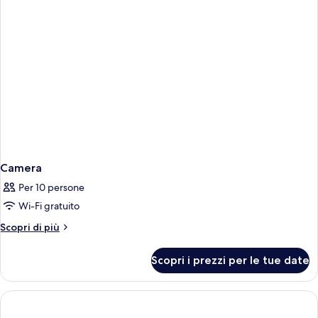
Camera
Per 10 persone
Wi-Fi gratuito
Altri
Scopri di più
dettagli
per
Scopri i prezzi per le tue date
Camera