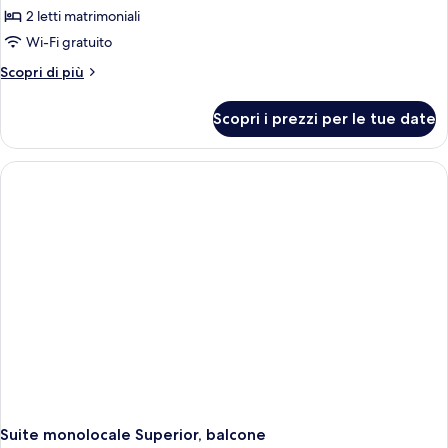
2 letti matrimoniali
Wi-Fi gratuito
Altri
Scopri di più
dettagli
per
Scopri i prezzi per le tue date
Suite
monolocale
Superior,
balcone
Suite monolocale Superior, balcone