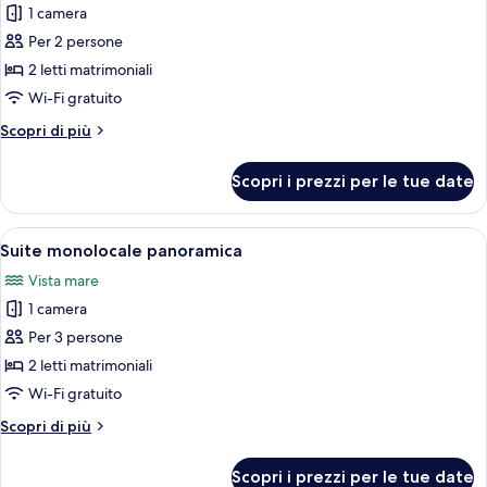
1 camera
le
Per 2 persone
foto
per
2 letti matrimoniali
Suite
Wi-Fi gratuito
monolocale
Altri
Scopri di più
dettagli
per
Scopri i prezzi per le tue date
Suite
monolocale
Apri
Camera d'albergo con due letti, una p
17
Suite monolocale panoramica
tutte
Vista mare
le
1 camera
foto
per
Per 3 persone
Suite
2 letti matrimoniali
monolocale
Wi-Fi gratuito
panoramica
Altri
Scopri di più
dettagli
per
Scopri i prezzi per le tue date
Suite