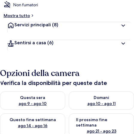
l
Non fumatori
u
t
Mostra tutto
a
z
Servizi principali
(8)
i
o
n
Sentirsi a casa
(6)
i
p
i
ù
Opzioni della camera
a
l
Verifica la disponibilità per queste date
t
e
Verifica la disponibilità per questa sera, ago 9 - ago 10
Verifica la disponibilità per d
Questa sera
Domani
d
ago 9 - ago 10
ago 10 - ago 11
e
i
Verifica la disponibilità per questo fine settimana, ago 14 - ag
Verifica la disponibilità per i
Questo fine settimana
Il prossimo fine
v
settimana
ago 14 - ago 16
i
ago 21 - ago 23