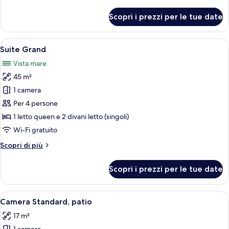
dettagli
per
Scopri i prezzi per le tue date
Suite
Grand
Apri
Un balcone con vasca idromassaggio, p
11
Suite Grand
tutte
Vista mare
le
45 m²
foto
per
1 camera
Suite
Per 4 persone
Grand
1 letto queen e 2 divani letto (singoli)
Wi-Fi gratuito
Altri
Scopri di più
dettagli
per
Scopri i prezzi per le tue date
Suite
Grand
Apri
Una camera d'albergo con un letto gran
6
Camera Standard, patio
tutte
17 m²
le