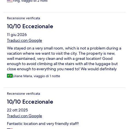
Ying, viaggio di 2 notti
Recensione verificata
10/10 Eccezionale
11 giu 2026
Traduci con Google
We stayed on a very small room, which is not a problem during a
vacation where we want to visit the city. The property is new,
well maintained, very clean and with a great location! Good
enough to avoid climbing all the stairs with all the luggage but
close enough to everything you need to! We would definitely
stay at this property if visiting Santorini in the future !
Liliane Maria, viaggio di 1 notte
Recensione verificata
10/10 Eccezionale
22 ott 2025
Traduci con Google
Fantastic location and very friendly staff!