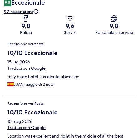
Eccezionale
9,8
97 recensioni
9,8
9,6
9,8
Pulizia
Servizi
Personale e servizio
Recensioni
Recensione verificata
10/10 Eccezionale
15 lug 2026
Traduci con Google
muy buen hotel. excelente ubicacion
JUAN, viaggio di 2 notti
Recensione verificata
10/10 Eccezionale
15 mag 2026
Traduci con Google
Location was excellent and right in the middle of all the best