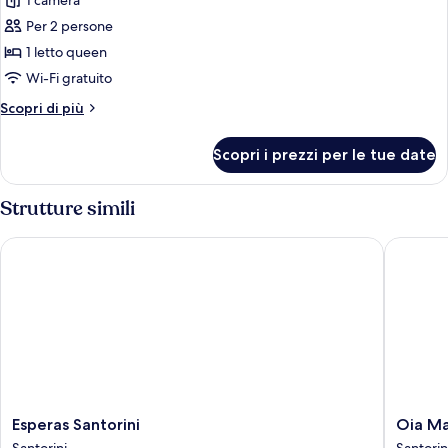
1 camera
foto
per
Per 2 persone
Camera
1 letto queen
Standard,
Wi-Fi gratuito
patio
Altri
Scopri di più
dettagli
per
Scopri i prezzi per le tue date
Camera
Standard,
patio
Strutture simili
Esperas Santorini
Oia Mare 
Esperas
Oia
Esperas Santorini
Oia Ma
Santorini
Mare
Santorini
Santorin