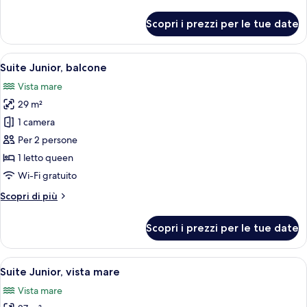
dettagli
per
Scopri i prezzi per le tue date
Suite
Junior,
balcone
Apri
Una stanza con una vasca, una finestra 
15
Suite Junior, balcone
tutte
Vista mare
le
29 m²
foto
per
1 camera
Suite
Per 2 persone
Junior,
1 letto queen
balcone
Wi-Fi gratuito
Altri
Scopri di più
dettagli
per
Scopri i prezzi per le tue date
Suite
Junior,
balcone
Apri
Un edificio moderno con piscina, area r
10
Suite Junior, vista mare
tutte
Vista mare
le