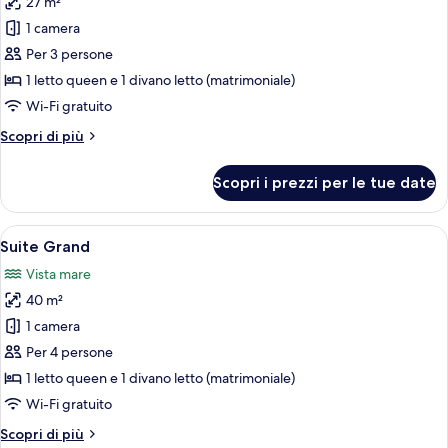
27 m²
foto
per
1 camera
Suite
Per 3 persone
Junior,
1 letto queen e 1 divano letto (matrimoniale)
vista
Wi-Fi gratuito
mare
Altri
Scopri di più
dettagli
per
Scopri i prezzi per le tue date
Suite
Junior,
vista
Apri
Una camera da letto con un letto, una 
20
mare
Suite Grand
tutte
Vista mare
le
40 m²
foto
per
1 camera
Suite
Per 4 persone
Grand
1 letto queen e 1 divano letto (matrimoniale)
Wi-Fi gratuito
Altri
Scopri di più