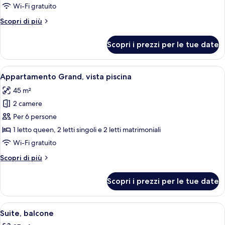
Premium
Wi-Fi gratuito
Altri
Scopri di più
dettagli
per
Scopri i prezzi per le tue date
Camera
Premium
Apri
Una camera d'albergo con due letti, un
15
Appartamento Grand, vista piscina
tutte
45 m²
le
2 camere
foto
per
Per 6 persone
Appartamento
1 letto queen, 2 letti singoli e 2 letti matrimoniali
Grand,
Wi-Fi gratuito
vista
Altri
Scopri di più
piscina
dettagli
per
Scopri i prezzi per le tue date
Appartamento
Grand,
vista
Apri
Area a bordo piscina con vista chiara s
21
piscina
Suite, balcone
tutte