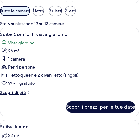
a
g
Filtri
Tutte le camere
1 letto
3+ letti
2 letti
g
disponibili
i
per
a
Stai visualizzando 13 su 13 camere
le
t
Apri
Una camera da letto con un letto, cusc
9
Suite Comfort, vista giardino
camere
o
tutte
r
Vista giardino
le
i
26 m²
foto
per
1 camera
Suite
Per 4 persone
Comfort,
1 letto queen e 2 divani letto (singoli)
vista
Wi-Fi gratuito
giardino
Altri
Scopri di più
dettagli
per
Scopri i prezzi per le tue date
Suite
Comfort,
vista
Apri
Una camera d'albergo con un letto, u
37
giardino
Suite Junior
tutte
22 m²
le