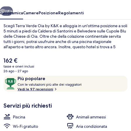
K&K
ietro
Avanti
281+
Panoramica
Camere
Posizione
Regolamenti
Scegli Terra Verde Oia by K&K e alloggia in un'ottima posizione a soli
5 minuti a piedi da Caldera di Santorini e Belvedere sulle Cupole Blu
delle Chiese di Oia. Oltre che della colazione continentale servita
tutti i giorni, potrai usufruire anche di una piscina stagionale
all'aperto e tanto altro ancora. Inoltre, questo hotel si trova a 5
minuti a piedi da Castello di Oia.
Il
162 €
prezzo
tasse e oneri inclusi
attuale
26 ago - 27 ago
Suite Grand | Terrazza/patio
è
Recensioni
9,8
Più popolare
162 €
C
su
Con le valutazioni più alte dei viaggiatori
o
Vedi le 97 recensioni
10,
n
Più
popolare
Servizi più richiesti
l
e
Piscina
Animali ammessi
v
a
Wi-Fi gratuito
Aria condizionata