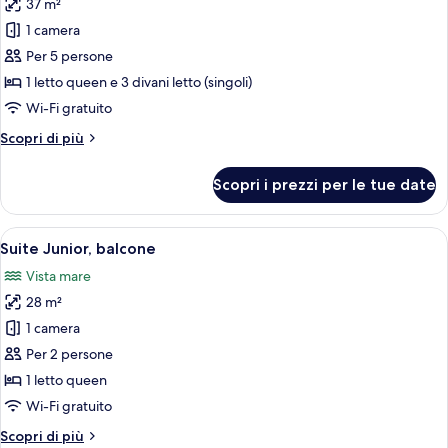
37 m²
le
1 camera
foto
per
Per 5 persone
Suite,
1 letto queen e 3 divani letto (singoli)
balcone
Wi-Fi gratuito
Altri
Scopri di più
dettagli
per
Scopri i prezzi per le tue date
Suite,
balcone
Apri
Una camera da letto con un letto, un
26
Suite Junior, balcone
tutte
Vista mare
le
28 m²
foto
per
1 camera
Suite
Per 2 persone
Junior,
1 letto queen
balcone
Wi-Fi gratuito
Altri
Scopri di più