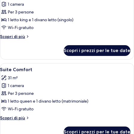
1 camera
foto
per
Per 3 persone
Suite
1 letto king e 1 divano letto (singolo)
Junior
Wi-Fi gratuito
Altri
Scopri di più
dettagli
per
Scopri i prezzi per le tue date
Suite
Junior
Apri
Un soggiorno moderno con un divano bi
21
Suite Comfort
tutte
31 m²
le
1 camera
foto
per
Per 3 persone
Suite
1 letto queen e 1 divano letto (matrimoniale)
Comfort
Wi-Fi gratuito
Altri
Scopri di più
dettagli
per
Scopri i prezzi per le tue date
Suite