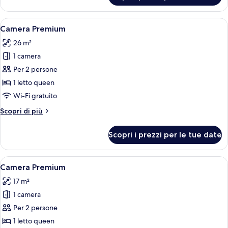
Comfort
Apri
Una camera da letto con un letto, comod
24
Camera Premium
tutte
26 m²
le
1 camera
foto
per
Per 2 persone
Camera
1 letto queen
Premium
Wi-Fi gratuito
Altri
Scopri di più
dettagli
per
Scopri i prezzi per le tue date
Camera
Premium
Apri
Una camera d'albergo con un letto, un
32
Camera Premium
tutte
17 m²
le
1 camera
foto
per
Per 2 persone
Camera
1 letto queen