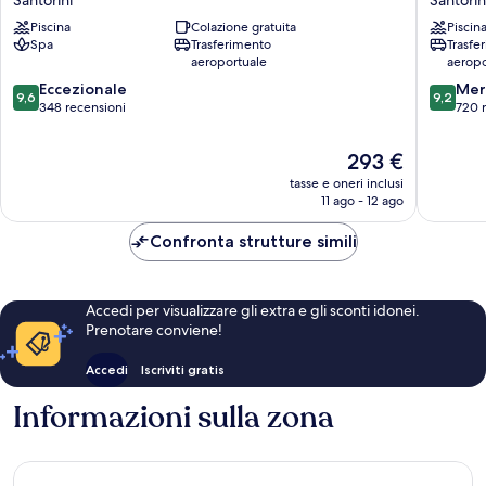
Santorini
Villas
Piscina
Colazione gratuita
Piscin
Santorin
Spa
Trasferimento
Trasfe
aeroportuale
aeropo
9.6
9.2
Eccezionale
Mer
9,6
9,2
su
su
348 recensioni
720 
10,
10,
Eccezionale,
Meravigl
Il
293 €
348
720
prezzo
tasse e oneri inclusi
recensioni
recensio
attuale
11 ago - 12 ago
è
293 €
Confronta strutture simili
Accedi per visualizzare gli extra e gli sconti idonei.
Prenotare conviene!
Accedi
Iscriviti gratis
Informazioni sulla zona