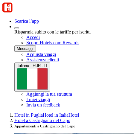
Scarica l’app
Risparmia subito con le tariffe per iscritti
Accedi
Scopri Hotels.com Rewards
Messaggi
Acquista viaggi
Assistenza clienti
italiano · EUR · IT
Aggiungi la tua struttura
I miei viaggi
Invia un feedback
Hotel in Puglia
Hotel in Italia
Hotel
Hotel a Castrignano del Capo
Appartamenti a Castrignano del Capo