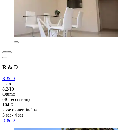
R & D
R & D
Lido
8,2/10
Ottimo
(36 recensioni)
104 €
tasse e oneri inclusi
3 set - 4 set
R & D