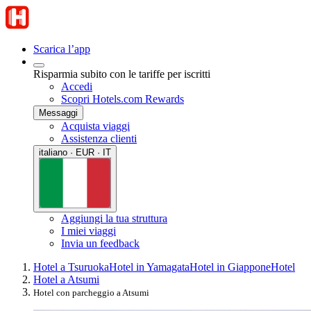
Scarica l’app
Risparmia subito con le tariffe per iscritti
Accedi
Scopri Hotels.com Rewards
Messaggi
Acquista viaggi
Assistenza clienti
italiano · EUR · IT
Aggiungi la tua struttura
I miei viaggi
Invia un feedback
Hotel a Tsuruoka
Hotel in Yamagata
Hotel in Giappone
Hotel
Hotel a Atsumi
Hotel con parcheggio a Atsumi