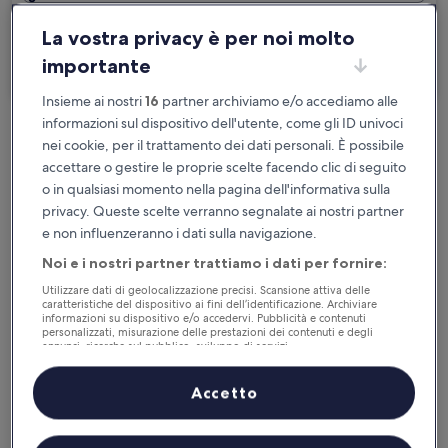
Sono in viaggio per lavoro
La vostra privacy è per noi molto
importante
Cerca
Insieme ai nostri
16
partner archiviamo e/o accediamo alle
informazioni sul dispositivo dell'utente, come gli ID univoci
Cancellazione gratuita se cambi
nei cookie, per il trattamento dei dati personali. È possibile
programma
accettare o gestire le proprie scelte facendo clic di seguito
o in qualsiasi momento nella pagina dell'informativa sulla
privacy. Queste scelte verranno segnalate ai nostri partner
Accumula vantaggi con ogni notte di
e non influenzeranno i dati sulla navigazione.
soggiorno
Noi e i nostri partner trattiamo i dati per fornire:
Risparmia di più con le tariffe per soli
Utilizzare dati di geolocalizzazione precisi. Scansione attiva delle
caratteristiche del dispositivo ai fini dell’identificazione. Archiviare
iscritti
informazioni su dispositivo e/o accedervi. Pubblicità e contenuti
personalizzati, misurazione delle prestazioni dei contenuti e degli
annunci, ricerche sul pubblico, sviluppo di servizi.
Elenco dei partner (fornitori)
Controlla i prezzi per queste date
Accetto
Questa sera
Domani