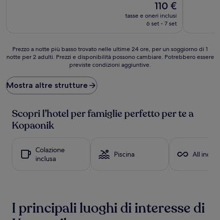
Il
110 €
10,
10,
prezzo
Meraviglioso,
Eccezional
tasse e oneri inclusi
attuale
(53
(2
6 set - 7 set
è
recensioni)
recensioni
110 €
Prezzo
Prezzo a notte più basso trovato nelle ultime 24 ore, per un soggiorno di 1
notte per 2 adulti. Prezzi e disponibilità possono cambiare. Potrebbero essere
a
previste condizioni aggiuntive.
notte
più
basso
Mostra altre strutture
trovato
nelle
ultime
Scopri l’hotel per famiglie perfetto per te a
24
Kopaonik
ore,
per
un
Colazione
Piscina
All inclus
soggiorno
inclusa
di
1
notte
per
2
I principali luoghi di interesse di
adulti.
Prezzi