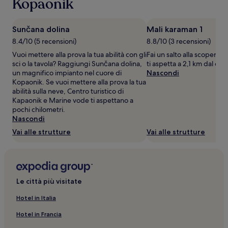
Kopaonik
e
disponibilità
possono
Sunčana dolina
Mali karaman 1
cambiare.
8.4/10 (5 recensioni)
8.8/10 (3 recensioni)
Potrebbero
essere
Vuoi mettere alla prova la tua abilità con gli
Fai un salto alla scoperta 
previste
sci o la tavola? Raggiungi Sunčana dolina,
ti aspetta a 2,1 km dal ce
condizioni
un magnifico impianto nel cuore di
Nascondi
aggiuntive.
Kopaonik. Se vuoi mettere alla prova la tua
abilità sulla neve, Centro turistico di
Kapaonik e Marine vode ti aspettano a
pochi chilometri.
Nascondi
Vai alle strutture
Vai alle strutture
Le città più visitate
Hotel in Italia
Hotel in Francia