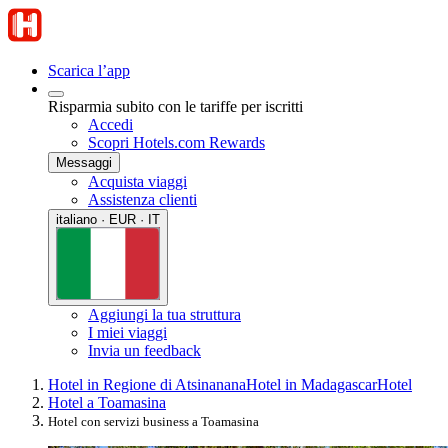
Scarica l’app
Risparmia subito con le tariffe per iscritti
Accedi
Scopri Hotels.com Rewards
Messaggi
Acquista viaggi
Assistenza clienti
italiano · EUR · IT
Aggiungi la tua struttura
I miei viaggi
Invia un feedback
Hotel in Regione di Atsinanana
Hotel in Madagascar
Hotel
Hotel a Toamasina
Hotel con servizi business a Toamasina