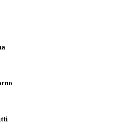
ma
orno
tti