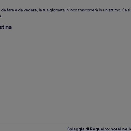
 da fare e da vedere, la tua giornata in loco trascorrerà in un attimo. Se ti 
a.
stina
 Cristina
Spiaggia di Regueiro: hotel nell