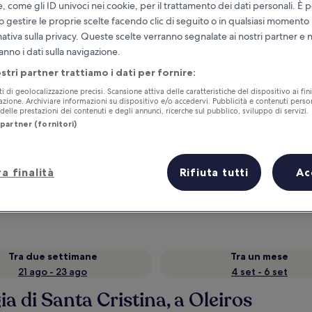
e, come gli ID univoci nei cookie, per il trattamento dei dati personali. È p
o gestire le proprie scelte facendo clic di seguito o in qualsiasi momento
mativa sulla privacy. Queste scelte verranno segnalate ai nostri partner e 
anno i dati sulla navigazione.
ostri partner trattiamo i dati per fornire:
ti di geolocalizzazione precisi. Scansione attiva delle caratteristiche del dispositivo ai fini
cazione. Archiviare informazioni su dispositivo e/o accedervi. Pubblicità e contenuti person
elle prestazioni dei contenuti e degli annunci, ricerche sul pubblico, sviluppo di servizi.
partner (fornitori)
Accumula vantaggi con ogni notte di
soggiorno
a finalità
Rifiuta tutti
Ac
Tra due settimane
Tra un mese
21 ago - 23 ago
4 set - 6 set
 di Santa Cristina, a Oleiros