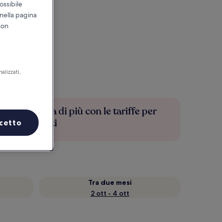
ossibile
 nella pagina
non
alizzati,
Risparmia di più con le tariffe per
soli iscritti
cetto
Tra due mesi
2 ott - 4 ott