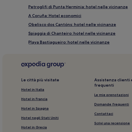
Petroglifi di Punta Herminia: hotel nelle vicinanze
Aeroporto di A Coruña (LCG), 6,3 km dal centro di Ol
Aeroporto di Santiago-Rosalía de Castro (SCQ), 49,1 k
A Coruña: Hotel economici
Obelisco dos Cantóns: hotel nelle vicinanze
Spiaggia di Chanteiro: hotel nelle vicinanze
Playa Bastiagueiro: hotel nelle vicinanze
Perillo: hotel
Spiaggia delle Amorosas: hotel nelle vicinanze
O Temple: hotel
Spiaggia di Arnela: hotel nelle vicinanze
Le città più visitate
Assistenza client
frequenti
Stadio Riazor: hotel nelle vicinanze
Hotel in Italia
A Coruña: Hotel di lusso
Le mie prenotazioni
Hotel in Francia
Stazione di A Coruña: hotel nelle vicinanze
Domande frequenti
Hotel in Spagna
Municipio di La Coruna: hotel nelle vicinanze
Contattaci
Hotel negli Stati Uniti
Spiaggia delle Lapas: hotel nelle vicinanze
Scrivi una recensione
Hotel in Grecia
Cupola Dome Atlantic: hotel nelle vicinanze