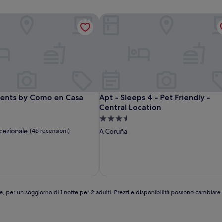
ents by Como en Casa
Apt - Sleeps 4 - Pet Friendly - Cen
ents by Como en Casa
Apt - Sleeps 4 - Pet Friendly - Cen
ents by Como en Casa
Apt - Sleeps 4 - Pet Friendly -
Central Location
Struttura
a
cezionale
(46 recensioni)
A Coruña
3.5
stelle
,
e, per un soggiorno di 1 notte per 2 adulti. Prezzi e disponibilità possono cambiar