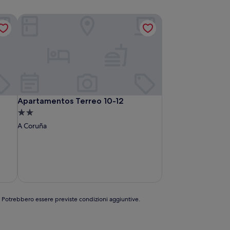
tral Location
Apartamentos Terreo 10-12
tral Location
Apartamentos Terreo 10-12
Apartamentos Terreo 10-12
Struttura
a
A Coruña
2.0
stelle
e. Potrebbero essere previste condizioni aggiuntive.