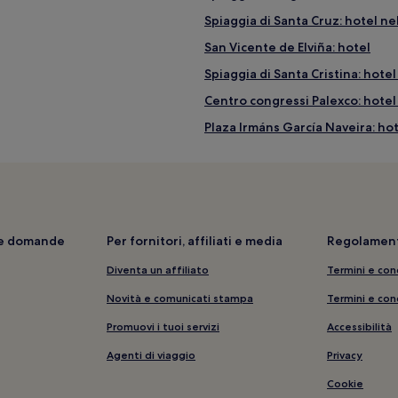
Spiaggia di Santa Cruz: hotel ne
eiros
m dal centro di Oleiros
San Vicente de Elviña: hotel
Spiaggia di Santa Cristina: hotel
Centro congressi Palexco: hotel
Plaza Irmáns García Naveira: hot
Abegondo: hotel
Sabon Industrial Area: hotel nel
Plaza de Lugo: hotel nelle vicin
A Coruña: hotel
i e domande
Per fornitori, affiliati e media
Regolament
Spiaggia Alba-Sabón: hotel nell
Diventa un affiliato
Termini e con
Ascensore Panoramico del Monte
Novità e comunicati stampa
Termini e con
Spiaggia Os Remuiños: hotel nel
Promuovi i tuoi servizi
Accessibilità
O Couce: hotel nelle vicinanze
Agenti di viaggio
Privacy
Spiaggia di Santa Cristina: Hotel
Cookie
Castello di Santa Cruz: hotel ne