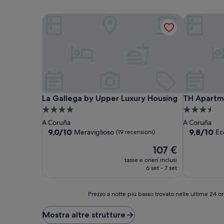
La Gallega by Upper Luxury Housing
TH Apartm
La Gallega by Upper Luxury Housing
TH Apartm
La Gallega by Upper Luxury Housing
TH Apartm
Struttura
Struttura
a
a
A Coruña
A Coruña
4.0
3.5
9.0
9.8
9,0/10
9,8/10
Meraviglioso
Ec
(19 recensioni)
su
su
stelle
stelle
Il
107 €
10,
10,
prezzo
Meraviglioso,
Eccezionale
tasse e oneri inclusi
attuale
(19
(46
6 set - 7 set
è
recensioni)
recensioni)
107 €
Prezzo
Prezzo a notte più basso trovato nelle ultime 24 or
a
notte
Mostra altre strutture
più