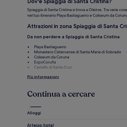
Dov'è Spiaggia di Santa Cristina?
Spiaggia di Santa Cristina si trova a Oleiros. Tra varie cose
nel tuo itinerario Playa Bastiagueiro e Coliseum da Corun
Attrazioni in zona Spiaggia di Santa Cri
Da non perdere a Spiaggia di Santa Cristina
Playa Bastiagueiro
Monastero Cistercense di Santa Maria di Sobrado
Coliseum da Coruna
ExpoCoruña
Castello di Santa Cruz
Cose da fare in zona Spiaggia di Santa Cristina
Più informazioni
Sala Concerti Palacio de la Ópera
Plaza de Lugo
Continua a cercare
Teatro Colón
Teatro Rosalia de Castro
Marineda City
Alloggi
Come arrivare in zona Spiaggia di Santa
Arteixo: hotel
Voli per arrivare in zona Oleiros