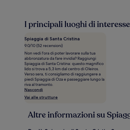
basso
trovato
nelle
ultime
I principali luoghi di interess
24
ore,
per
Spiaggia di Santa Cristina
un
soggiorno
9.0/10 (52 recensioni)
di
Non vedi l'ora di poter lavorare sulla tua
1
abbronzatura da fare invidia? Raggiungi
notte
Spiaggia di Santa Cristina: questo magnifico
per
lido si trova a 5,3 km dal centro di Oleiros.
2
Verso sera, ti consigliamo di raggiungere a
adulti.
piedi Spiaggia di Oza e passeggiare lungo la
Prezzi
riva al tramonto.
e
Nascondi
disponibilità
Vai alle strutture
possono
cambiare.
Potrebbero
Altre informazioni su Spiagg
essere
previste
condizioni
aggiuntive.