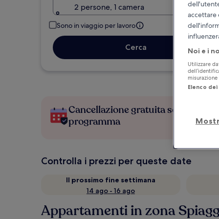
dell'utent
2 persone, 1 camera
accettare 
dell'infor
Sono in viaggio per lavoro
influenzer
Cerca
Noi e i n
Utilizzare da
dell’identifi
misurazione d
Elenco dei 
Cancellazione gratuita se cambi
programma
Mostr
Controlla i prezzi per queste date
Il prossimo fine settimana
14 ago - 16 ago
Appartamenti in zona Spiaggia