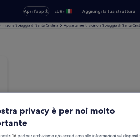
•
Apri l’app
EUR
Aggiungi la tua struttura
l in zona Spiaggia di Santa Cristina
Appartamenti vicino a Spiaggia di Santa Crist
ostra privacy è per noi molto
rtante
 nostri
16
partner archiviamo e/o accediamo alle informazioni sul disposit