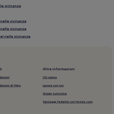
lle vicinanze
 nelle vicinanze
 nelle vicinanze
el nelle vicinanze
le vicinanze
anze
i
Altre informazioni
e vicinanze
dizioni
Chi siamo
 de San Pedro: hotel nelle vicinanze
dizioni di Vrbo
Lavora con noi
le vicinanze
Guide turistiche
Vantaggi fedeltà con Hotels.com
 per famiglie nelle vicinanze
lle vicinanze