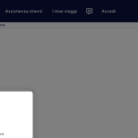
Assistenza clienti
I miei viaggi
Accedi
ina
ivo