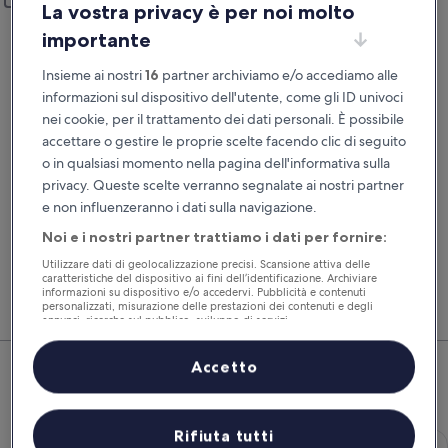
Aggiungi un’altra località di riconsegna
La vostra privacy è per noi molto
Data di ritiro
Data di riconsegna
importante
21 ago
22 ago
Insieme ai nostri
16
partner archiviamo e/o accediamo alle
Ora del ritiro
Ora di riconsegna
informazioni sul dispositivo dell'utente, come gli ID univoci
nei cookie, per il trattamento dei dati personali. È possibile
accettare o gestire le proprie scelte facendo clic di seguito
Ho un codice sconto
o in qualsiasi momento nella pagina dell'informativa sulla
privacy. Queste scelte verranno segnalate ai nostri partner
Cerca
e non influenzeranno i dati sulla navigazione.
Noi e i nostri partner trattiamo i dati per fornire:
Utilizzare dati di geolocalizzazione precisi. Scansione attiva delle
Confronta i noleggi auto e prenota volo, hotel e
Gli i
caratteristiche del dispositivo ai fini dell’identificazione. Archiviare
auto insieme per risparmiare ancora di più.
selez
informazioni su dispositivo e/o accedervi. Pubblicità e contenuti
subit
personalizzati, misurazione delle prestazioni dei contenuti e degli
annunci, ricerche sul pubblico, sviluppo di servizi.
Elenco dei partner (fornitori)
Fidenza: dai un'occhiata alle
Accetto
migliori offerte auto
Economy Chevrolet Spark
Rifiuta tutti
Economy