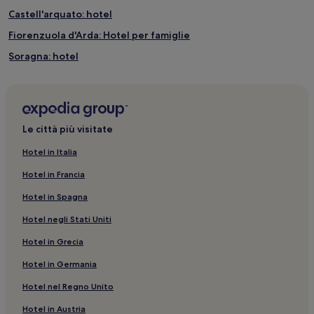
Castell'arquato: hotel
Fiorenzuola d'Arda: Hotel per famiglie
Soragna: hotel
Salsomaggiore Terme: hotel a 3 stelle
Parola: hotel
Vigostano: hotel
Le città più visitate
Lusurasco: hotel
Hotel in Italia
Stazione di Salsomaggiore Terme: hotel nelle vicinanze
Hotel in Francia
Palazzo dei Congressi di Salsomaggiore: hotel nelle vicinanze
Hotel in Spagna
Tabiano Terme: hotel
Hotel negli Stati Uniti
Fiorenzuola d'Arda: hotel
Hotel in Grecia
Santa Caterina: hotel
Hotel in Germania
Sant'andrea Bagni: hotel
Sant' Agata: hotel
Hotel nel Regno Unito
Viarolo: hotel
Hotel in Austria