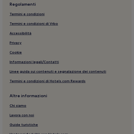
Regolamenti
Besenzone: hotel
Termini e condizioni
Castelnuovo Fogliani: hotel
Termini e condizioni di Vrbo
Varano Marchesi: hotel
Accessibilità
Pasticeria Capetta di Capetta Emanuele: hotel nelle vicinanze
Toccalmatto: hotel
Privacy
Chiusa Ferranda: hotel
Cookie
Molinetto: hotel
Informazioni legali/Contatti
Museo di Casa Barezzi: hotel nelle vicinanze
Linee guida sui contenuti e segnalazione dei contenuti
Fidenza: hotel
Termini e condizioni di Hotels.com Rewards
Museo Giuseppe Verdi: hotel nelle vicinanze
Altre informazioni
Gazzolo: hotel
Cortina: hotel
Chi siamo
Ponte Taro: hotel
Lavora con noi
Bagni di Tabiano: hotel
Guide turistiche
Bagni di Tabiano: Hotel per famiglie