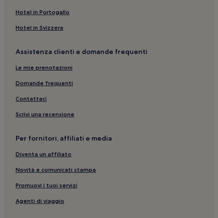
Stazione di Medesano: hotel nelle vicinanze
Hotel in Portogallo
Abbazia di Fontevivo: hotel nelle vicinanze
Hotel in Svizzera
Teatro Giuseppe Verdi: hotel nelle vicinanze
Assistenza clienti e domande frequenti
Fiorenzuola d'Arda: Hotel con colazione gratuita
Le mie prenotazioni
San Protaso: hotel
Fontevivo: hotel
Domande frequenti
Salsomaggiore Terme: Hotel con sorgente termale
Contattaci
Labirinto della Masone: hotel nelle vicinanze
Scrivi una recensione
Alseno: hotel
Per fornitori, affiliati e media
Stazione di Fidenza: hotel nelle vicinanze
Diventa un affiliato
Casa Natale di Giuseppe Verdi: hotel nelle vicinanze
Novità e comunicati stampa
Noceto: hotel
San Vittore: hotel
Promuovi i tuoi servizi
Borio: hotel
Agenti di viaggio
Fontanellato: hotel