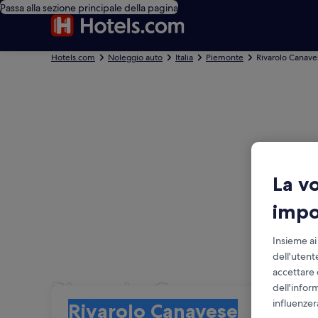
Passa alla sezione principale della pagina
Hotels.com
Noleggio auto
Italia
Piemonte
Rivarolo Canave
La v
impo
Insieme ai
dell'utent
accettare 
Rivarolo Canavese: no
dell'infor
Ritiro
Ritiro
influenzer
Rivarolo Canavese