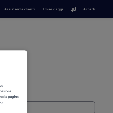
Assistenza clienti
I miei viaggi
Accedi
ivo
ossibile
 nella pagina
non