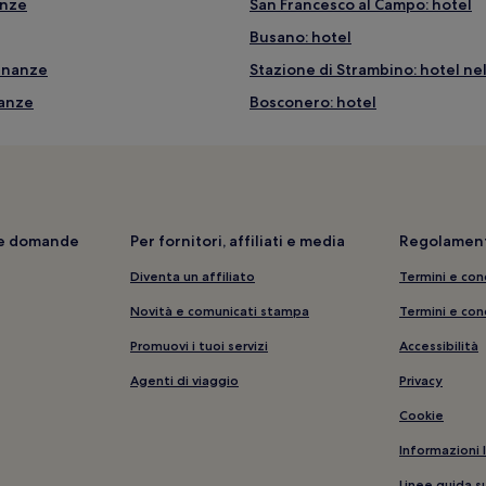
anze
San Francesco al Campo: hotel
Busano: hotel
cinanze
Stazione di Strambino: hotel ne
nanze
Bosconero: hotel
e
Lago di Candia: hotel nelle vici
Scarmagno: hotel
Rocca Canavese: hotel
Montalenghe: hotel
i e domande
Per fornitori, affiliati e media
Regolament
Caluso: hotel
Diventa un affiliato
Termini e con
Rivarossa: hotel
Novità e comunicati stampa
Termini e con
Grosso: hotel
Promuovi i tuoi servizi
Accessibilità
Issiglio: hotel
Agenti di viaggio
Privacy
Romano Canavese: hotel
Cookie
Castellamonte: hotel
Informazioni 
Baldissero Canavese: hotel
Linee guida s