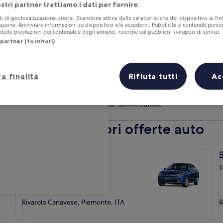
leggio in zona Rivarolo Canavese
ostri partner trattiamo i dati per fornire:
Stessa località del ritiro
 di riconsegna
Ora del ritiro
ti di geolocalizzazione precisi. Scansione attiva delle caratteristiche del dispositivo ai fini
go
cazione. Archiviare informazioni su dispositivo e/o accedervi. Pubblicità e contenuti person
elle prestazioni dei contenuti e degli annunci, ricerche sul pubblico, sviluppo di servizi.
partner (fornitori)
irizzo
a finalità
Rifiuta tutti
Ac
Gli iscritti risparmiano il 10% in più su una selezione di
Apertura
hotel, auto e case vacanza.
Iscriviti subito.
in
un’altra
chiata alle migliori offerte auto
finestra
Compatta Ford Focus
Se
Compatta
Ford Focus
T
4 persone
Rivarolo Canavese, Piemonte, ITA
R