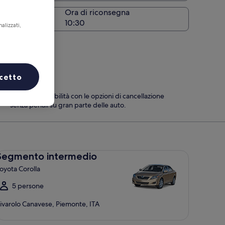
Ora di riconsegna
alizzati,
cetto
Massima flessibilità con le opzioni di cancellazione
senza penali su gran parte delle auto.
gmento intermedio Toyota Corolla
Segmento intermedio
oyota Corolla
5 persone
ivarolo Canavese, Piemonte, ITA