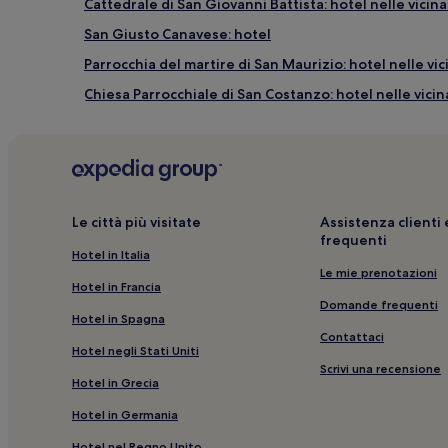
Cattedrale di San Giovanni Battista: hotel nelle vicin
San Giusto Canavese: hotel
Parrocchia del martire di San Maurizio: hotel nelle vi
Chiesa Parrocchiale di San Costanzo: hotel nelle vici
Enoteca Caluso di Corrado Nicoli: hotel nelle vicinanz
Loranzè Alto: hotel
Pertusio: hotel
Pecco: hotel
Le città più visitate
Assistenza client
frequenti
Palazzo del Marchese d'Oria: hotel nelle vicinanze
Hotel in Italia
Feletto: hotel
Le mie prenotazioni
Hotel in Francia
Master Sport Club: hotel nelle vicinanze
Domande frequenti
Hotel in Spagna
Favria: hotel
Contattaci
Hotel negli Stati Uniti
Salassa: hotel
Scrivi una recensione
Hotel in Grecia
Nole: hotel
Hotel in Germania
Strambino: hotel
Hotel nel Regno Unito