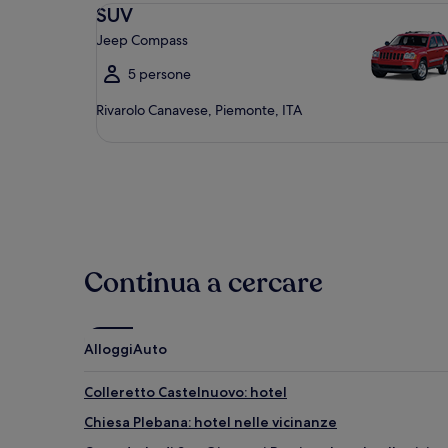
SUV Jeep Compass
SUV
Jeep Compass
5 persone
Rivarolo Canavese, Piemonte, ITA
Continua a cercare
Alloggi
Auto
Colleretto Castelnuovo: hotel
Chiesa Plebana: hotel nelle vicinanze