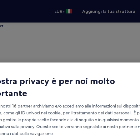
•
EUR
Aggiungi la tua struttura
se
ostra privacy è per noi molto
rtante
 nostri
16
partner archiviamo e/o accediamo alle informazioni sul disposit
e, come gli ID univoci nei cookie, per il trattamento dei dati personali. È p
o gestire le proprie scelte facendo clic di seguito o in qualsiasi momento
leggio auto economico
mativa sulla privacy. Queste scelte verranno segnalate ai nostri partner e 
Stessa località del ritiro
anno i dati sulla navigazione.