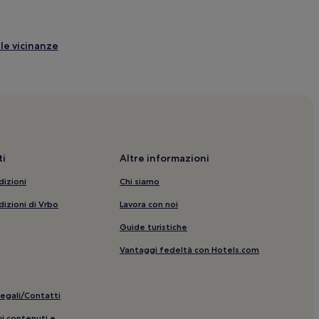
lle vicinanze
nanze
i
Altre informazioni
dizioni
Chi siamo
dizioni di Vrbo
Lavora con noi
Guide turistiche
Vantaggi fedeltà con Hotels.com
legali/Contatti
ui contenuti e