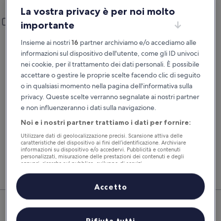
San Bartolomeo al Mare
La vostra privacy è per noi molto
Ritiro e riconsegna
Aggiungi un’altra località di riconsegna
importante
Data di ritiro
Data di riconsegna
Insieme ai nostri
16
partner archiviamo e/o accediamo alle
20 ago
21 ago
informazioni sul dispositivo dell'utente, come gli ID univoci
nei cookie, per il trattamento dei dati personali. È possibile
Ora del ritiro
Ora di riconsegna
accettare o gestire le proprie scelte facendo clic di seguito
o in qualsiasi momento nella pagina dell'informativa sulla
privacy. Queste scelte verranno segnalate ai nostri partner
Ho un codice sconto
e non influenzeranno i dati sulla navigazione.
Cerca
Noi e i nostri partner trattiamo i dati per fornire:
Utilizzare dati di geolocalizzazione precisi. Scansione attiva delle
caratteristiche del dispositivo ai fini dell’identificazione. Archiviare
informazioni su dispositivo e/o accedervi. Pubblicità e contenuti
Confronta i noleggi auto e prenota volo, hotel e
Gli i
personalizzati, misurazione delle prestazioni dei contenuti e degli
auto insieme per risparmiare ancora di più.
selez
annunci, ricerche sul pubblico, sviluppo di servizi.
subit
Elenco dei partner (fornitori)
Accetto
San Bartolomeo al Mare: dai
un'occhiata alle migliori offerte
Rifiuta tutti