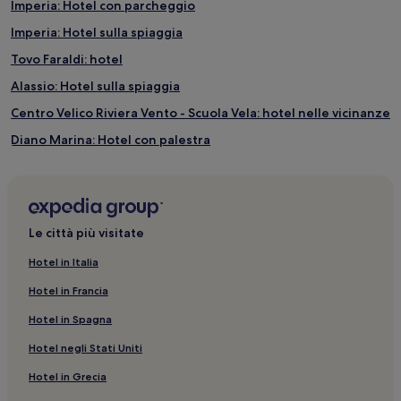
Imperia: Hotel con parcheggio
Imperia: Hotel sulla spiaggia
Tovo Faraldi: hotel
Alassio: Hotel sulla spiaggia
Centro Velico Riviera Vento - Scuola Vela: hotel nelle vicinanze
Diano Marina: Hotel con palestra
Villa Grock: hotel nelle vicinanze
Marina di Andora: hotel
Diano Marina: Appartamenti
Le città più visitate
Villa Faraldi: hotel
Hotel in Italia
Provincia di Imperia: Hotel con cucina
Hotel in Francia
Garassini: hotel
Hotel in Spagna
Diano Marina: hotel
Hotel negli Stati Uniti
Cervo: Appartamenti
Hotel in Grecia
Diano Marina: Hotel sulla spiaggia