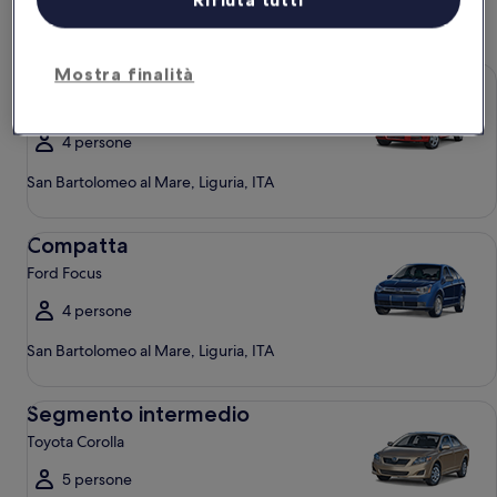
auto
Economy Chevrolet Spark
Mostra finalità
Economy
Chevrolet Spark
4 persone
San Bartolomeo al Mare, Liguria, ITA
Compatta Ford Focus
Compatta
Ford Focus
4 persone
San Bartolomeo al Mare, Liguria, ITA
Segmento intermedio Toyota Corolla
Segmento intermedio
Toyota Corolla
5 persone