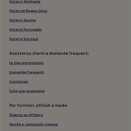
Hotel in Germania
Imperia: Hotel con cucina
Chiesa di Sant'Antonio Abate: hotel nelle vicinanze
Hotel nel Regno Unito
Imperia: Hotel con servizi business
Hotel in Austria
Diano Castello: hotel
Hotel in Portogallo
Spiaggia Libera: hotel nelle vicinanze
Hotel in Svizzera
Diano Marina: hotel a 4 stelle
Assistenza clienti e domande frequenti
Laigueglia: Hotel sulla spiaggia
Le mie prenotazioni
Diano Marina: Hotel economici
Cervo: hotel
Domande frequenti
Diano Marina: hotel a 3 stelle
Contattaci
Andora: Hotel con animali ammessi
Scrivi una recensione
Diano Marina: Hotel per famiglie
Per fornitori, affiliati e media
Spiaggia libera attrezzata: hotel nelle vicinanze
Diventa un affiliato
Roncagli: hotel
Novità e comunicati stampa
Stazione di Diano: hotel nelle vicinanze