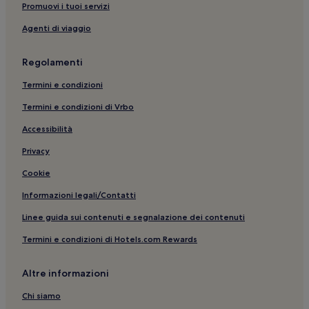
Diano Marina: Hotel con parcheggio
Promuovi i tuoi servizi
San Bartolomeo al Mare: hotel a 3 stelle
Agenti di viaggio
Imperia: Hotel per famiglie
Regolamenti
Laigueglia: hotel
Termini e condizioni
Molo delle Tartarughe: hotel nelle vicinanze
Termini e condizioni di Vrbo
San Bartolomeo al Mare: Hotel con parcheggio
Accessibilità
Spiaggia Galeazza: hotel nelle vicinanze
Diano Marina: Hotel con servizi business
Privacy
Oneglia: hotel
Cookie
Borgo d'Oneglia: hotel
Informazioni legali/Contatti
Porto di Diano Marina: hotel nelle vicinanze
Linee guida sui contenuti e segnalazione dei contenuti
Diano Borello: hotel
Termini e condizioni di Hotels.com Rewards
San Bartolomeo al Mare: Hotel con animali ammessi
Altre informazioni
San Simone: hotel
Imperia: Hotel con animali ammessi
Chi siamo