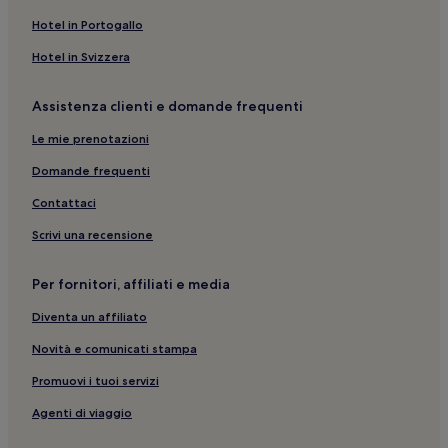
Vothonas: Hotel con piscina
Hotel in Portogallo
Perissa: hotel a 5 stelle
Hotel in Svizzera
Perivolos: Hotel sulla spiaggia
Assistenza clienti e domande frequenti
Kamari: hotel a 5 stelle
Le mie prenotazioni
Perivolos: hotel
Santorini: Ville
Domande frequenti
Episkopi Gonias: hotel
Contattaci
Santorini: hotel a 4 stelle
Scrivi una recensione
Emporio: hotel
Per fornitori, affiliati e media
Santorini: B&B
Diventa un affiliato
Pyrgos: hotel
Novità e comunicati stampa
Messaria: Hotel per famiglie
Santorini: Hotel con parcheggio
Promuovi i tuoi servizi
Santorini: hotel
Agenti di viaggio
Santorini: Hotel di lusso