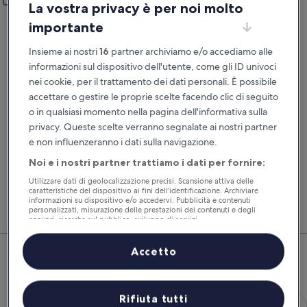
Aggiungi un’altra località di riconsegna
La vostra privacy è per noi molto
Data di ritiro
Data di riconsegna
importante
21 ago
22 ago
Insieme ai nostri
16
partner archiviamo e/o accediamo alle
Ora del ritiro
Ora di riconsegna
informazioni sul dispositivo dell'utente, come gli ID univoci
nei cookie, per il trattamento dei dati personali. È possibile
accettare o gestire le proprie scelte facendo clic di seguito
Ho un codice sconto
o in qualsiasi momento nella pagina dell'informativa sulla
privacy. Queste scelte verranno segnalate ai nostri partner
Cerca
e non influenzeranno i dati sulla navigazione.
Noi e i nostri partner trattiamo i dati per fornire:
Utilizzare dati di geolocalizzazione precisi. Scansione attiva delle
Confronta i noleggi auto e prenota volo, hotel e
Gli i
caratteristiche del dispositivo ai fini dell’identificazione. Archiviare
auto insieme per risparmiare ancora di più.
selez
informazioni su dispositivo e/o accedervi. Pubblicità e contenuti
subit
personalizzati, misurazione delle prestazioni dei contenuti e degli
annunci, ricerche sul pubblico, sviluppo di servizi.
Elenco dei partner (fornitori)
Kamari: dai un'occhiata alle
Accetto
migliori offerte auto
Economy Chevrolet Spark
Rifiuta tutti
Economy