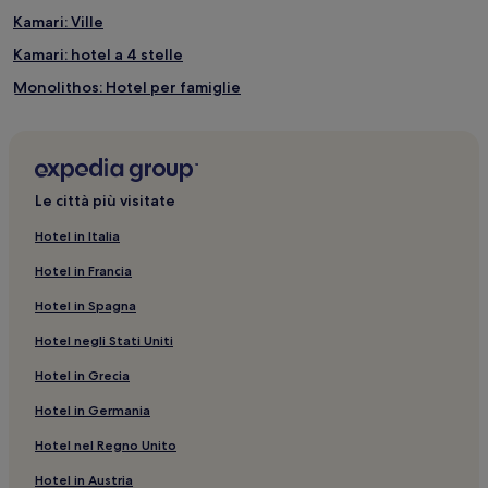
Kamari: Ville
Kamari: hotel a 4 stelle
Monolithos: Hotel per famiglie
Santorini: Hotel LGBTQIA+
Thira antica: hotel nelle vicinanze
Agia Paraskevi: Hotel per famiglie
Le città più visitate
Azienda Vinicola Santo Wines: hotel nelle vicinanze
Hotel in Italia
Perissa: Hotel economici
Hotel in Francia
Santorini: Hotel con cucina
Hotel in Spagna
Kamari: Hotel con parcheggio
Hotel negli Stati Uniti
Perissa: Aparthotel
Hotel in Grecia
Messaria: Hotel con piscina
Hotel in Germania
Messaria: Ville
Perissa: Hotel sulla spiaggia
Hotel nel Regno Unito
Santorini: Hotel economici
Hotel in Austria