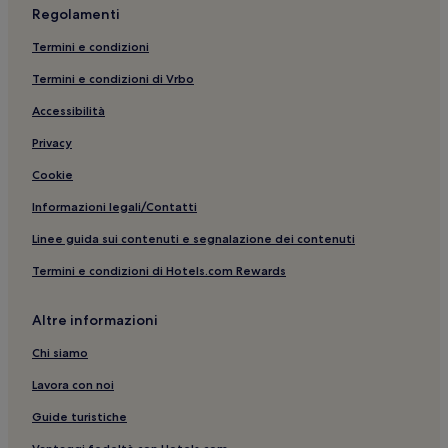
Regolamenti
Santorini: hotel a 5 stelle
Termini e condizioni
Kamari: Hotel sulla spiaggia
Termini e condizioni di Vrbo
Santorini: Hotel con sorgente termale
Accessibilità
Perissa: hotel a 4 stelle
Perissa: Hotel per famiglie
Privacy
Santorini: Guest house
Cookie
Perissa: Resort e hotel con spa
Informazioni legali/Contatti
Pyrgos: Hotel di lusso
Linee guida sui contenuti e segnalazione dei contenuti
Perissa: Hotel con cucina
Termini e condizioni di Hotels.com Rewards
Agia Paraskevi: hotel
Altre informazioni
Santorini: hotel a 3 stelle
Kamari: Hotel per famiglie
Chi siamo
Kamari: Resort e hotel con spa
Lavora con noi
Pyrgos: hotel a 5 stelle
Guide turistiche
Santorini: Hotel con animali ammessi