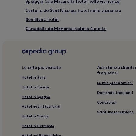
Spiaggia Cala Macarella: hotel nelle vicinanze
Castello de Sant Nicolau: hotel nelle vicinanze
Son Blanc: hotel
Ciutadella de Menorca: hotel a 4 stelle
Labirinto naturale di Líthica: hotel nelle vicinanze
Faro Punta Nati: hotel nelle vicinanze
Faro di Ciutadella: hotel nelle vicinanze
Spiaggia di Cala Mitjana: hotel nelle vicinanze
Le città più visitate
Assistenza client
frequenti
Cala'n Bosch: hotel
Hotel in Italia
Chiesa del Socors: hotel nelle vicinanze
Le mie prenotazioni
Hotel in Francia
Son Xoriguer: Aparthotel
Domande frequenti
Hotel in Spagna
Los Delfines: Hotel con parcheggio
Contattaci
Hotel negli Stati Uniti
Ciutadella de Menorca: Resort e hotel con spa
Scrivi una recensione
Hotel in Grecia
Spiaggia di Son Xoriguer: hotel nelle vicinanze
Hotel in Germania
Cales Piques: hotel nelle vicinanze
Hotel nel Regno Unito