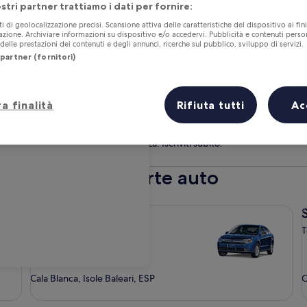
leggio in zona Cala Blanca
ostri partner trattiamo i dati per fornire:
Stessa località del ritiro
 di riconsegna
Ora del ritiro
ti di geolocalizzazione precisi. Scansione attiva delle caratteristiche del dispositivo ai fini
go
cazione. Archiviare informazioni su dispositivo e/o accedervi. Pubblicità e contenuti person
elle prestazioni dei contenuti e degli annunci, ricerche sul pubblico, sviluppo di servizi.
partner (fornitori)
irizzo
a finalità
Rifiuta tutti
Ac
Gli iscritti risparmiano il 10% in più su una selezione di
Apertura
hotel, auto e case vacanza.
Iscriviti subito.
in
un’altra
alle migliori offerte auto
finestra
Compatta Ford Focus
Se
Compatta
Ford Focus
T
4 persone
Cala Blanca, Isole Baleari, ESP
C