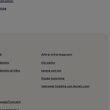
conomici
anze
icinanze
nelle vicinanze
i
Altre informazioni
 vicinanze
dizioni
Chi siamo
dizioni di Vrbo
Lavora con noi
Guide turistiche
n palestra
Vantaggi fedeltà con Hotels.com
 Menorca: hotel nelle vicinanze
legali/Contatti
io
ui contenuti e