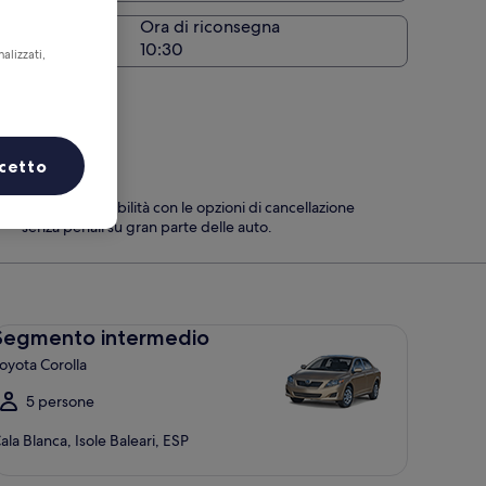
Ora di riconsegna
alizzati,
cetto
Massima flessibilità con le opzioni di cancellazione
senza penali su gran parte delle auto.
gmento intermedio Toyota Corolla
Segmento intermedio
oyota Corolla
5 persone
ala Blanca, Isole Baleari, ESP