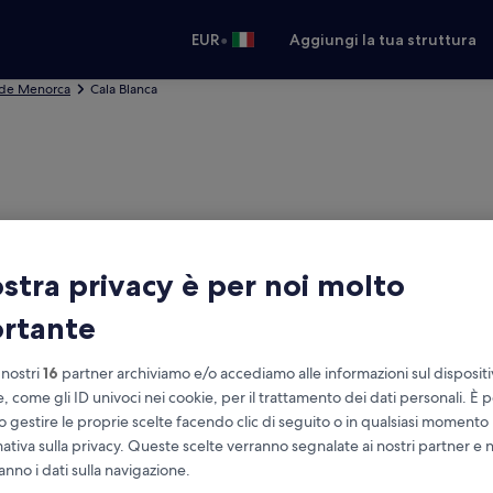
•
EUR
Aggiungi la tua struttura
 de Menorca
Cala Blanca
ostra privacy è per noi molto
rtante
 nostri
16
partner archiviamo e/o accediamo alle informazioni sul disposit
e, come gli ID univoci nei cookie, per il trattamento dei dati personali. È p
o gestire le proprie scelte facendo clic di seguito o in qualsiasi momento
 auto economico
mativa sulla privacy. Queste scelte verranno segnalate ai nostri partner e 
Stessa località del ritiro
anno i dati sulla navigazione.