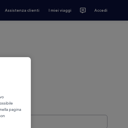
Assistenza clienti
I miei viaggi
Accedi
ivo
ossibile
 nella pagina
non