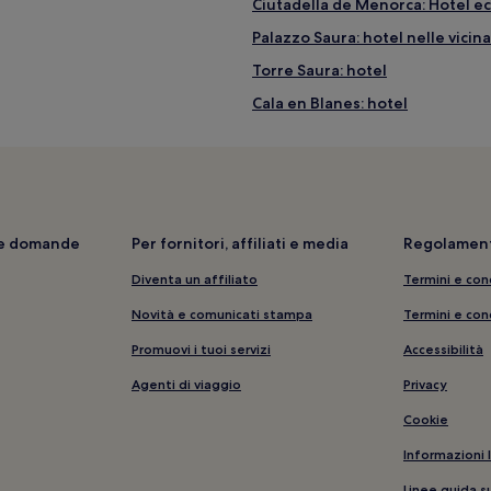
Ciutadella de Menorca: Hotel e
Palazzo Saura: hotel nelle vicin
Torre Saura: hotel
Cala en Blanes: hotel
Playa Cala Blanca: hotel nelle v
Cattedrale di Ciutadella: hotel 
Cala en Busquets: hotel
Lithica: hotel nelle vicinanze
i e domande
Per fornitori, affiliati e media
Regolament
Plaza de Alfonso III: hotel nelle
Diventa un affiliato
Termini e con
Son Carrió: hotel
Novità e comunicati stampa
Termini e con
Cales Piques: Hotel con piscina
Promuovi i tuoi servizi
Accessibilità
Ciutadella de Menorca: Hotel co
Agenti di viaggio
Privacy
Puerto Antiguo de Ciutadella de
Cookie
Santandria: hotel
Informazioni 
Cala Blanca: Hotel con parchegg
Linee guida s