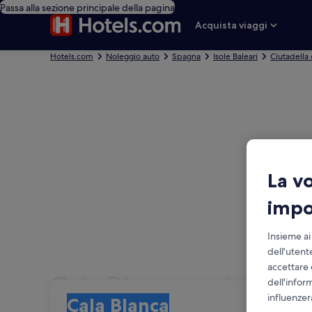
Passa alla sezione principale della pagina
Acquista viaggi
Hotels.com
Noleggio auto
Spagna
Isole Baleari
Ciutadella
La v
impo
Insieme ai
dell'utent
accettare 
Cala Blanca: noleggio
dell'infor
Ritiro
Ritiro
influenzer
Cala Blanca