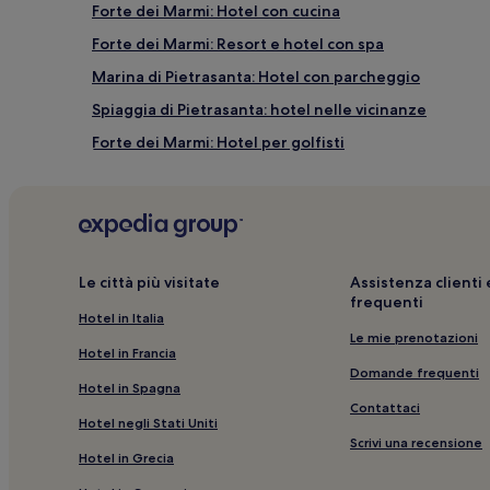
Forte dei Marmi: Hotel con cucina
Forte dei Marmi: Resort e hotel con spa
Marina di Pietrasanta: Hotel con parcheggio
Spiaggia di Pietrasanta: hotel nelle vicinanze
Forte dei Marmi: Hotel per golfisti
Lido di Camaiore: hotel a 3 stelle
Passeggiata di Viareggio: Hotel economici nelle vici
Forte dei Marmi: hotel a 3 stelle
Piano di Mommio: hotel
Le città più visitate
Assistenza client
frequenti
Spiaggia di Forte dei Marmi: hotel nelle vicinanze
Hotel in Italia
Passeggiata di Viareggio: hotel a 4 stelle
Le mie prenotazioni
Hotel in Francia
Pontile di Forte dei Marmi: hotel nelle vicinanze
Domande frequenti
Hotel in Spagna
Forte dei Marmi: Hotel con colazione gratuita
Contattaci
Hotel negli Stati Uniti
Marina di Pietrasanta: Hotel con servizi business
Scrivi una recensione
Hotel in Grecia
Lido di Camaiore: hotel