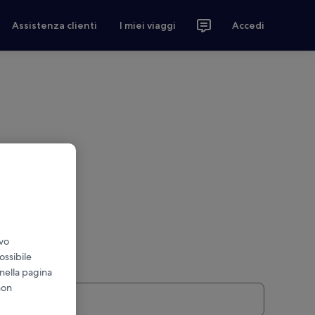
Assistenza clienti
I miei viaggi
Accedi
ivo
ossibile
 nella pagina
non