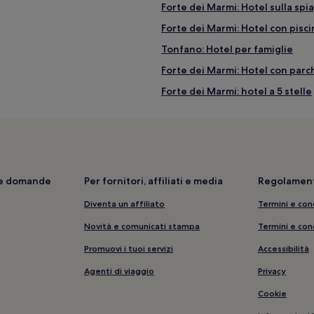
Forte dei Marmi: Hotel sulla spi
Forte dei Marmi: Hotel con pisci
Tonfano: Hotel per famiglie
Forte dei Marmi: Hotel con par
Forte dei Marmi: hotel a 5 stelle
Marina di Pietrasanta: Hotel con
nanze
Marina di Pietrasanta: Hotel co
Pietrasanta: Hotel con piscina
Passeggiata di Viareggio: Hotel
i e domande
Per fornitori, affiliati e media
Regolament
Lido di Camaiore: Hotel con col
Diventa un affiliato
Termini e con
Stazione di Pietrasanta: hotel n
Novità e comunicati stampa
Termini e con
Lido di Camaiore: Hotel economi
Promuovi i tuoi servizi
Accessibilità
Ripa-Pozzi-Ponterosso: hotel
Agenti di viaggio
Privacy
Tonfano: hotel a 3 stelle
Cookie
Lido di Camaiore: Hotel con cuc