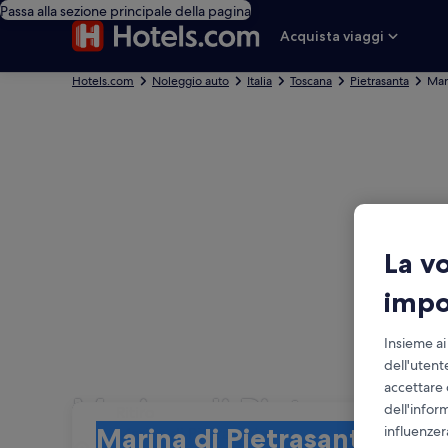
Passa alla sezione principale della pagina
Acquista viaggi
Hotels.com
Noleggio auto
Italia
Toscana
Pietrasanta
Mar
La v
impo
Insieme ai
dell'utent
accettare 
Marina di Pietrasanta
dell'infor
Ritiro
Ritiro
influenzer
Marina di Pietrasanta