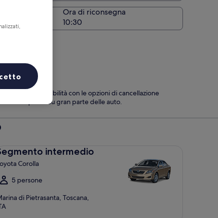
Ora di riconsegna
alizzati,
cetto
Massima flessibilità con le opzioni di cancellazione
senza penali su gran parte delle auto.
o
gmento intermedio Toyota Corolla
Segmento intermedio
oyota Corolla
5 persone
arina di Pietrasanta, Toscana,
TA