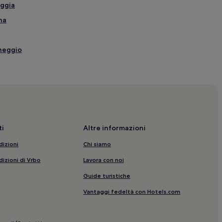
aggia
na
cheggio
 piscina
n animali ammessi
 LGBTQIA+ nelle vicinanze
i
Altre informazioni
azione gratuita
dizioni
Chi siamo
elle vicinanze
dizioni di Vrbo
Lavora con noi
ci
Guide turistiche
Vantaggi fedeltà con Hotels.com
ina