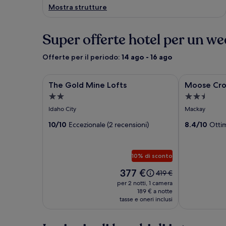
Mostra strutture
Super offerte hotel per un w
Offerte per il periodo:
14 ago - 16 ago
Galleria
The Gold Mine Lofts
Galleria
Moose Cross
The Gold Mine Lofts
Moose Cros
fotografica
fotografic
Struttura
Struttura
di
di
a
a
Idaho City
Mackay
The
Moose
2.0
2.5
Gold
10/10
Eccezionale (2 recensioni)
Crossing
8.4/10
Ottim
stelle
stelle
Mine
Rv
Lofts
Park
10% di sconto
Il
377 €
Il
419 €
prezzo
prezzo
per 2 notti, 1 camera
è
era
189 € a notte
377 €
tasse e oneri inclusi
419 €,
ottieni
maggiori