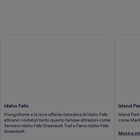
Idaho Falls
Island Park
Idaho Falls
Island Pa
Il lungofiume e la ricca offerta ristorativa di Idaho Falls
Island Park
attirano i visitatori tanto quanto famose attrazioni come
come Mack'
Sentiero Idaho Falls Greenbelt Trail e Parco Idaho Falls
Greenbelt.
Mostra st