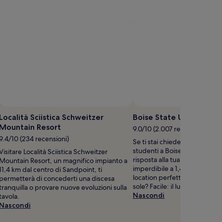
ioni
informazioni
sulla
tariffa
d.
standard.
oto
ratuita
Località Sciistica Schweitzer
Boise State University
i
Mountain Resort
9.0/10 (2.007 recensioni)
ustin
9.4/10 (234 recensioni)
Se ti stai chiedendo come si 
unter
studenti a Boise, Boise State 
Visitare Località Sciistica Schweitzer
risposta alla tua domanda: u
Mountain Resort, un magnifico impianto a
imperdibile a 1,4 km dal centr
11,4 km dal centro di Sandpoint, ti
location perfetta per un selfie
permetterà di concederti una discesa
sole? Facile: il lungofiume.
tranquilla o provare nuove evoluzioni sulla
Nascondi
tavola.
Nascondi