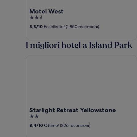
Motel West
2.5
out
8,8
/
10
Eccellente! (1.850 recensioni)
of
5
I migliori hotel a Island Park
Starlight Retreat Yellowstone
Starlight Retreat Yellowstone
2
out
8,4
/
10
Ottimo! (226 recensioni)
of
5