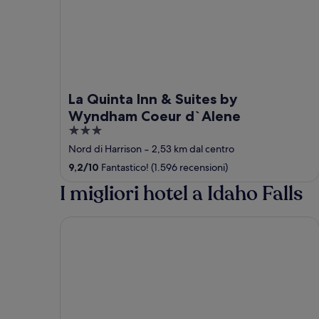
La Quinta Inn & Suites by
Wyndham Coeur d`Alene
3
out
Nord di Harrison
‐
2,53 km dal centro
of
9,2
/
10
Fantastico! (1.596 recensioni)
5
I migliori hotel a Idaho Falls
Motel West