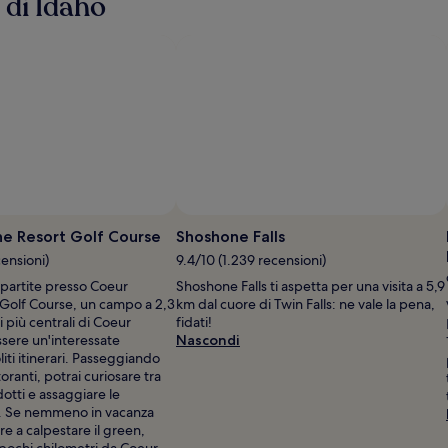
e di Idaho
informazioni
informaz
sulla
sulla
tariffa
tariffa
standard.
standar
Foto di Justin Hunter
F
g
ne Resort Golf Course
Shoshone Falls
d
ensioni)
9.4/10 (1.239 recensioni)
J
 partite presso Coeur
Shoshone Falls ti aspetta per una visita a 5,9
H
 Golf Course, un campo a 2,3
km dal cuore di Twin Falls: ne vale la pena,
i più centrali di Coeur
fidati!
ssere un'interessate
Nascondi
oliti itinerari. Passeggiando
toranti, potrai curiosare tra
dotti e assaggiare le
li. Se nemmeno in vacanza
are a calpestare il green,
 pochi chilometri da Coeur