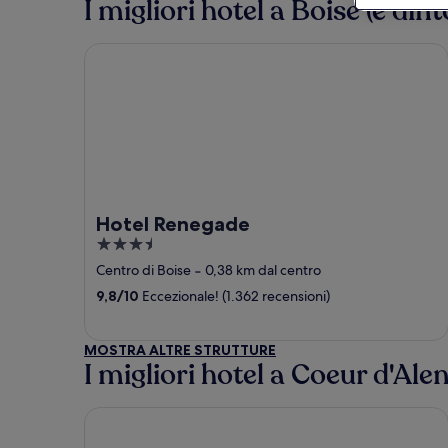
I migliori hotel a Boise (e dint
Hotel Renegade
Hotel Renegade
3.5
out
Centro di Boise
‐
0,38 km dal centro
of
9,8
/
10
Eccezionale! (1.362 recensioni)
5
MOSTRA ALTRE STRUTTURE
I migliori hotel a Coeur d'Ale
La Quinta Inn & Suites by Wyndham Coeur d`Alen