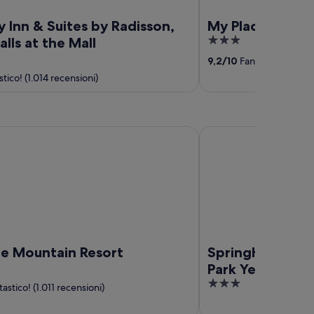
 Inn & Suites by Radisson,
My Place Hotel-I
3
alls at the Mall
out
9,2
/
10
Fantastico! (939 
of
tico! (1.014 recensioni)
5
ountain Resort
SpringHill Suites by M
le Mountain Resort
SpringHill Suite
Park Yellowsto
3
astico! (1.011 recensioni)
out
of