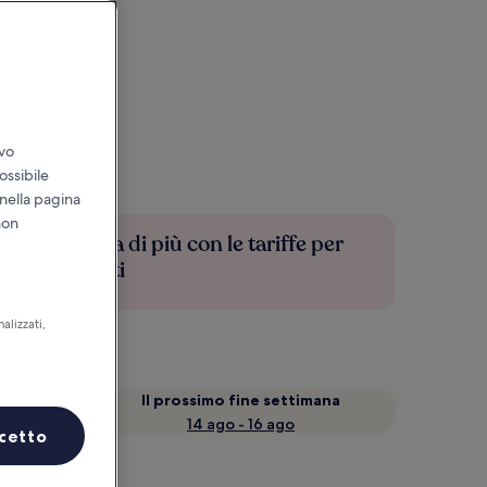
ivo
ossibile
 nella pagina
non
Risparmia di più con le tariffe per
soli iscritti
alizzati,
a
Il prossimo fine settimana
14 ago - 16 ago
cetto