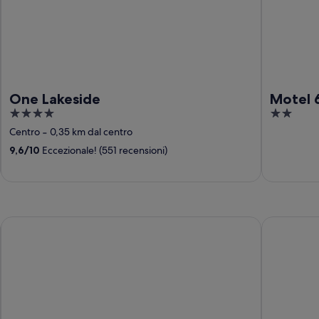
One Lakeside
Motel 6
4
2
out
out
Centro
‐
0,35 km dal centro
of
of
9,6
/
10
Eccezionale! (551 recensioni)
5
5
Motel 6 Idaho Falls, ID - Snake River
Country Inn