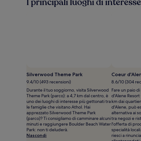
I principali luoghi di interess
informazioni
sulla
tariffa
standard.
Foto di Michelle Finseth
Foto
gratuita
Silverwood Theme Park
Coeur d'Ale
di
9.4/10 (493 recensioni)
8.6/10 (304 rec
Michelle
Durante il tuo soggiorno, visita Silverwood
Fare un paio di
Finseth
Theme Park (parco): a 4,7 km dal centro, è
d'Alene Resort
uno dei luoghi di interesse più gettonati tra
km dai quartier
le famiglie che visitano Athol. Hai
d'Alene, può e
apprezzato Silverwood Theme Park
alternativa ai s
(parco)? Ti consigliamo di camminare alcuni
tra negozi e ris
minuti e raggiungere Boulder Beach Water
l'offerta di pro
Park: non ti deluderà.
specialità loca
Nascondi
riesci a rinunci
allontanandoti