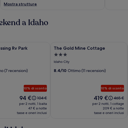
Mostra strutture
eekend a Idaho
ing Rv Park
Galleria
The Gold Mine Cottage
sing Rv Park
The Gold Mine Cottage
a
fotografica
Struttura
di
a
Idaho City
The
3.0
o (7 recensioni)
Gold
8.4/10
Ottimo (11 recensioni)
stelle
Mine
Cottage
10% di sconto
10% di sconto
Il
Il
94 €
419 €
Il
Il
104 €
465 €
prezzo
prezzo
prezzo
prezzo
per 2 notti, 1 baita
per 2 notti, 1 cottage
è
è
era
era
47 € a notte
209 € a notte
94 €
419 €
tasse e oneri inclusi
104 €,
tasse e oneri inclusi
465 €,
ottieni
ottieni
maggiori
maggior