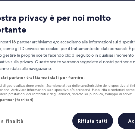
ostra privacy è per noi molto
rtante
 nostri
16
partner archiviamo e/o accediamo alle informazioni sul disposit
e, come gli ID univoci nei cookie, per il trattamento dei dati personali. È p
o gestire le proprie scelte facendo clic di seguito o in qualsiasi momento
mativa sulla privacy. Queste scelte verranno segnalate ai nostri partner e 
Accumula vantaggi con ogni notte di
anno i dati sulla navigazione.
soggiorno
ostri partner trattiamo i dati per fornire:
ti di geolocalizzazione precisi. Scansione attiva delle caratteristiche del dispositivo ai fini
cazione. Archiviare informazioni su dispositivo e/o accedervi. Pubblicità e contenuti person
elle prestazioni dei contenuti e degli annunci, ricerche sul pubblico, sviluppo di servizi.
partner (fornitori)
Domani
Questo fine settiman
6 ago - 7 ago
7 ago - 9 ago
a finalità
Rifiuta tutti
Ac
?