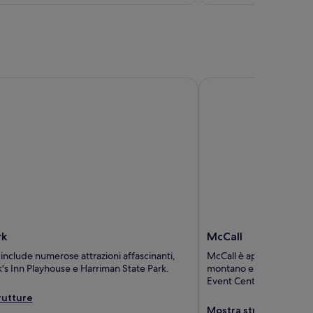
5
McCall
rk
McCall
 include numerose attrazioni affascinanti,
McCall è apprezzata per 
s Inn Playhouse e Harriman State Park.
montano e famose attra
Event Center e McCall G
rutture
Mostra strutture