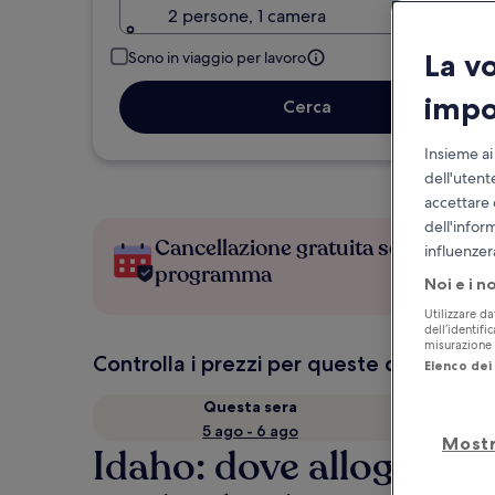
2 persone, 1 camera
La v
Sono in viaggio per lavoro
impo
Cerca
Insieme ai
dell'utent
accettare 
dell'infor
Cancellazione gratuita se cambi
influenzer
programma
Noi e i n
Utilizzare da
dell’identifi
misurazione d
Controlla i prezzi per queste date
Elenco dei 
Questa sera
5 ago - 6 ago
Mostr
Idaho: dove alloggiare