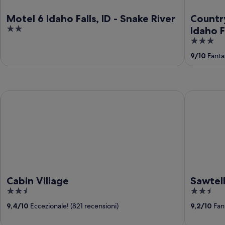
Motel 6 Idaho Falls, ID - Snake River
Country
2
Idaho F
out
3
of
out
9
/
10
Fantas
5
of
5
Cabin Village
Sawtelle M
Cabin Village
Sawtel
2.5
2.5
out
out
9,4
/
10
Eccezionale! (821 recensioni)
9,2
/
10
Fant
of
of
5
5