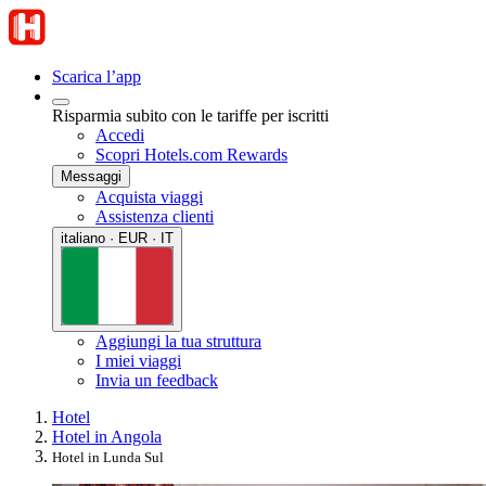
Scarica l’app
Risparmia subito con le tariffe per iscritti
Accedi
Scopri Hotels.com Rewards
Messaggi
Acquista viaggi
Assistenza clienti
italiano · EUR · IT
Aggiungi la tua struttura
I miei viaggi
Invia un feedback
Hotel
Hotel in Angola
Hotel in Lunda Sul