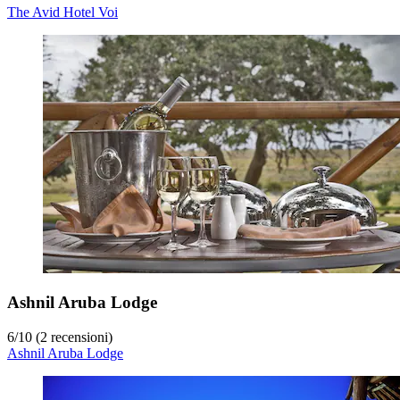
The Avid Hotel Voi
Ashnil Aruba Lodge
6
/
10
(2 recensioni)
Ashnil Aruba Lodge