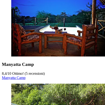
Manyatta Camp
8,4
/
10
Ottimo! (5 recensioni)
Manyatta Camp