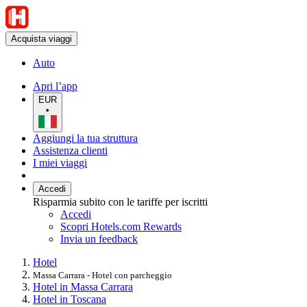
Acquista viaggi
Auto
Apri l’app
EUR
•
Aggiungi la tua struttura
Assistenza clienti
I miei viaggi
Accedi
Risparmia subito con le tariffe per iscritti
Accedi
Scopri Hotels.com Rewards
Invia un feedback
Hotel
Massa Carrara - Hotel con parcheggio
Hotel in Massa Carrara
Hotel in Toscana