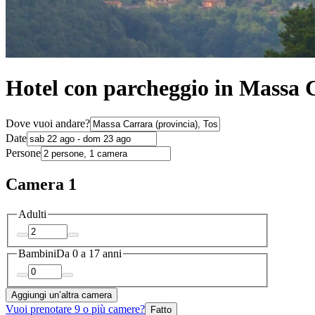
Hotel con parcheggio in Massa 
Dove vuoi andare?
Date
Persone
Camera 1
Adulti
Bambini
Da 0 a 17 anni
Aggiungi un’altra camera
Vuoi prenotare 9 o più camere?
Fatto