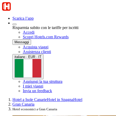
Scarica l’app
Risparmia subito con le tariffe per iscritti
Accedi
Scopri Hotels.com Rewards
Messaggi
Acquista viaggi
Assistenza clienti
italiano · EUR · IT
Aggiungi la tua struttura
I miei viaggi
Invia un feedback
Hotel a Isole Canarie
Hotel in Spagna
Hotel
Gran Canaria
Hotel economici a Gran Canaria