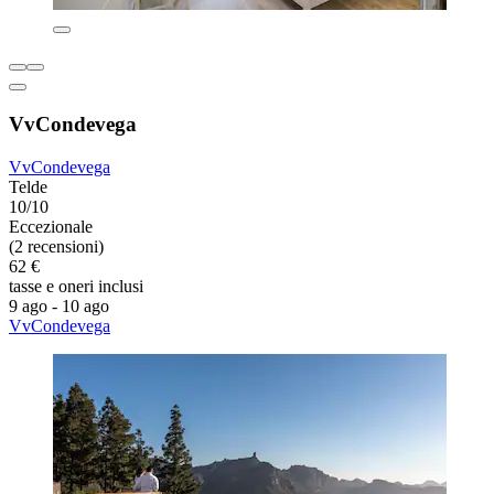
VvCondevega
VvCondevega
Telde
10/10
Eccezionale
(2 recensioni)
62 €
tasse e oneri inclusi
9 ago - 10 ago
VvCondevega