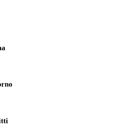
ma
orno
tti