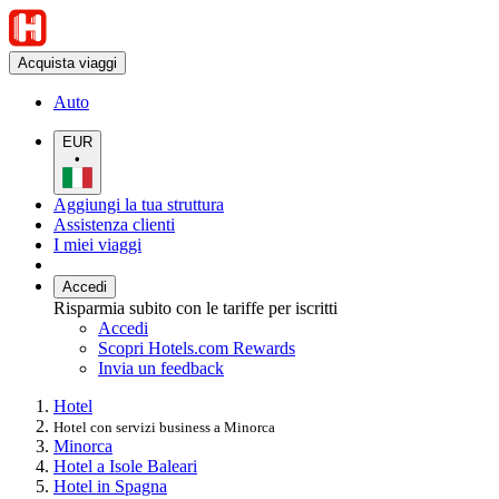
Acquista viaggi
Auto
EUR
•
Aggiungi la tua struttura
Assistenza clienti
I miei viaggi
Accedi
Risparmia subito con le tariffe per iscritti
Accedi
Scopri Hotels.com Rewards
Invia un feedback
Hotel
Hotel con servizi business a Minorca
Minorca
Hotel a Isole Baleari
Hotel in Spagna