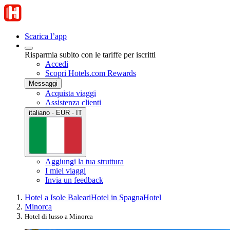
Scarica l’app
Risparmia subito con le tariffe per iscritti
Accedi
Scopri Hotels.com Rewards
Messaggi
Acquista viaggi
Assistenza clienti
italiano · EUR · IT
Aggiungi la tua struttura
I miei viaggi
Invia un feedback
Hotel a Isole Baleari
Hotel in Spagna
Hotel
Minorca
Hotel di lusso a Minorca