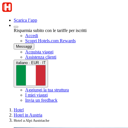
Scarica l’app
Risparmia subito con le tariffe per iscritti
Accedi
Scopri Hotels.com Rewards
Messaggi
Acquista viaggi
Assistenza clienti
italiano · EUR · IT
Aggiungi la tua struttura
I miei viaggi
Invia un feedback
Hotel
Hotel in Austria
Hotel a Alpi Austriache