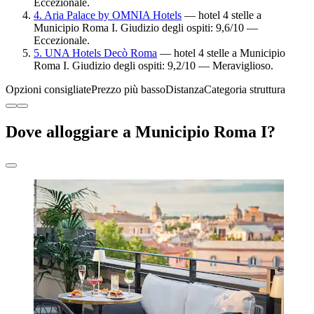
Eccezionale.
4. Aria Palace by OMNIA Hotels
— hotel 4 stelle a
Municipio Roma I. Giudizio degli ospiti: 9,6/10 —
Eccezionale.
5. UNA Hotels Decò Roma
— hotel 4 stelle a Municipio
Roma I. Giudizio degli ospiti: 9,2/10 — Meraviglioso.
Opzioni consigliate
Prezzo più basso
Distanza
Categoria struttura
Dove alloggiare a Municipio Roma I?