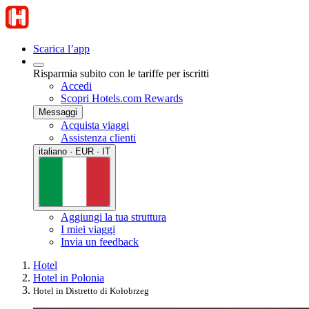
Scarica l’app
Risparmia subito con le tariffe per iscritti
Accedi
Scopri Hotels.com Rewards
Messaggi
Acquista viaggi
Assistenza clienti
italiano · EUR · IT
Aggiungi la tua struttura
I miei viaggi
Invia un feedback
Hotel
Hotel in Polonia
Hotel in Distretto di Kołobrzeg