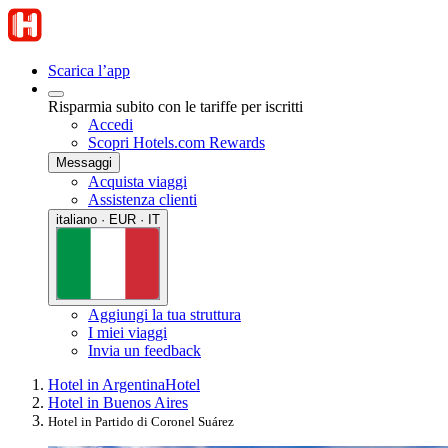
Scarica l’app
Risparmia subito con le tariffe per iscritti
Accedi
Scopri Hotels.com Rewards
Messaggi
Acquista viaggi
Assistenza clienti
italiano · EUR · IT
Aggiungi la tua struttura
I miei viaggi
Invia un feedback
Hotel in Argentina
Hotel
Hotel in Buenos Aires
Hotel in Partido di Coronel Suárez