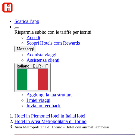
Scarica l’app
Risparmia subito con le tariffe per iscritti
Accedi
Scopri Hotels.com Rewards
Messaggi
Acquista viaggi
Assistenza clienti
italiano · EUR · IT
Aggiungi la tua struttura
I miei viaggi
Invia un feedback
Hotel in Piemonte
Hotel in Italia
Hotel
Hotel in Area Metropolitana di Torino
Area Metropolitana di Torino - Hotel con animali ammessi