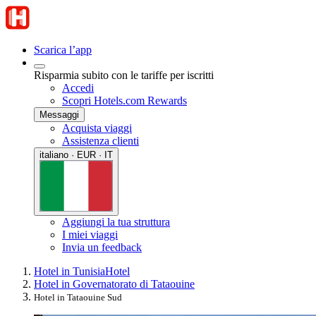
Scarica l’app
Risparmia subito con le tariffe per iscritti
Accedi
Scopri Hotels.com Rewards
Messaggi
Acquista viaggi
Assistenza clienti
italiano · EUR · IT
Aggiungi la tua struttura
I miei viaggi
Invia un feedback
Hotel in Tunisia
Hotel
Hotel in Governatorato di Tataouine
Hotel in Tataouine Sud