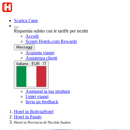
Scarica l’app
Risparmia subito con le tariffe per iscritti
Accedi
Scopri Hotels.com Rewards
Messaggi
Acquista viaggi
Assistenza clienti
italiano · EUR · IT
Aggiungi la tua struttura
I miei viaggi
Invia un feedback
Hotel in Bolivia
Hotel
Hotel in Pando
Hotel in Provincia di Nicolás Suárez