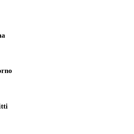
ma
orno
tti