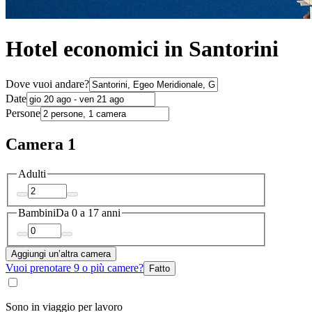
Hotel economici in Santorini
Dove vuoi andare?
Date
Persone
Camera 1
Adulti
Bambini
Da 0 a 17 anni
Aggiungi un’altra camera
Vuoi prenotare 9 o più camere?
Fatto
Sono in viaggio per lavoro