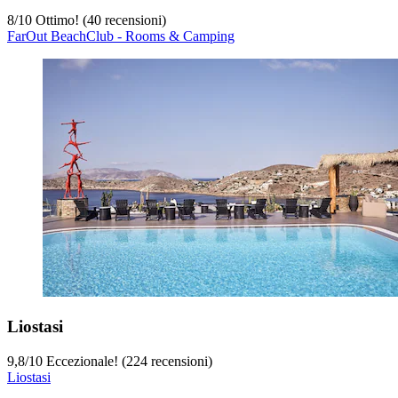
8
/
10
Ottimo! (40 recensioni)
FarOut BeachClub - Rooms & Camping
Liostasi
9,8
/
10
Eccezionale! (224 recensioni)
Liostasi