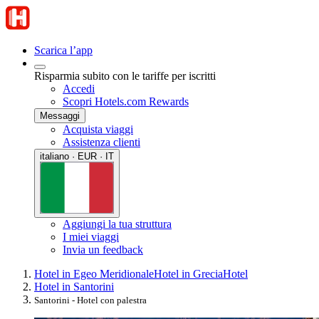
Scarica l’app
Risparmia subito con le tariffe per iscritti
Accedi
Scopri Hotels.com Rewards
Messaggi
Acquista viaggi
Assistenza clienti
italiano · EUR · IT
Aggiungi la tua struttura
I miei viaggi
Invia un feedback
Hotel in Egeo Meridionale
Hotel in Grecia
Hotel
Hotel in Santorini
Santorini - Hotel con palestra