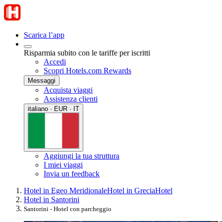
Scarica l’app
Risparmia subito con le tariffe per iscritti
Accedi
Scopri Hotels.com Rewards
Messaggi
Acquista viaggi
Assistenza clienti
italiano · EUR · IT
Aggiungi la tua struttura
I miei viaggi
Invia un feedback
Hotel in Egeo Meridionale
Hotel in Grecia
Hotel
Hotel in Santorini
Santorini - Hotel con parcheggio