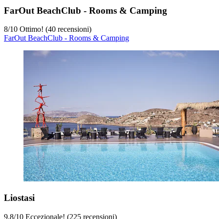
FarOut BeachClub - Rooms & Camping
8
/
10
Ottimo! (40 recensioni)
FarOut BeachClub - Rooms & Camping
Liostasi
9,8
/
10
Eccezionale! (225 recensioni)