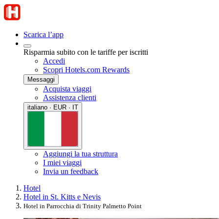
Scarica l’app
Risparmia subito con le tariffe per iscritti
Accedi
Scopri Hotels.com Rewards
Messaggi
Acquista viaggi
Assistenza clienti
italiano · EUR · IT
Aggiungi la tua struttura
I miei viaggi
Invia un feedback
Hotel
Hotel in St. Kitts e Nevis
Hotel in Parrocchia di Trinity Palmetto Point